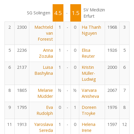
SV Medizin
4.5
1.5
SG Solingen
-
Erfurt
2
2300
Machteld
1
-
0
Ha Thanh
1968
3
van
Nguyen
Foreest
5
2236
Anna
1
-
0
Elisa
1926
5
Zozulia
Reuter
6
2137
Luisa
1
-
0
Kristin
2000
6
Bashylina
Müller-
Ludwig
8
1865
Melanie
½
-
½
Varvara
2067
7
Müdder
Anisheva
9
1795
Eva
0
-
1
Doreen
1976
8
Rudolph
Troyke
11
1913
Yaroslava
1
-
0
Helena
1597
12
Sereda
Irene