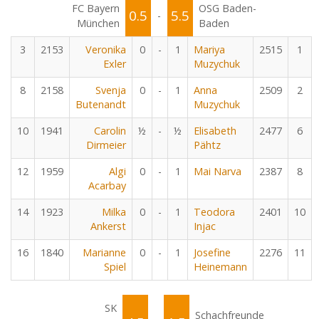
FC Bayern
OSG Baden-
0.5
5.5
-
München
Baden
3
2153
Veronika
0
-
1
Mariya
2515
1
Exler
Muzychuk
8
2158
Svenja
0
-
1
Anna
2509
2
Butenandt
Muzychuk
10
1941
Carolin
½
-
½
Elisabeth
2477
6
Dirmeier
Pähtz
12
1959
Algi
0
-
1
Mai Narva
2387
8
Acarbay
14
1923
Milka
0
-
1
Teodora
2401
10
Ankerst
Injac
16
1840
Marianne
0
-
1
Josefine
2276
11
Spiel
Heinemann
SK
Schachfreunde