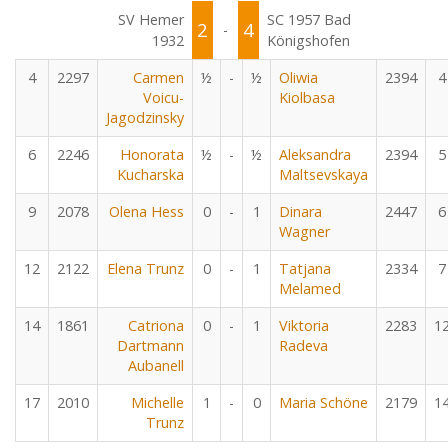
SV Hemer
SC 1957 Bad
2
4
-
1932
Königshofen
4
2297
Carmen
½
-
½
Oliwia
2394
4
Voicu-
Kiolbasa
Jagodzinsky
6
2246
Honorata
½
-
½
Aleksandra
2394
5
Kucharska
Maltsevskaya
9
2078
Olena Hess
0
-
1
Dinara
2447
6
Wagner
12
2122
Elena Trunz
0
-
1
Tatjana
2334
7
Melamed
14
1861
Catriona
0
-
1
Viktoria
2283
1
Dartmann
Radeva
Aubanell
17
2010
Michelle
1
-
0
Maria Schöne
2179
1
Trunz