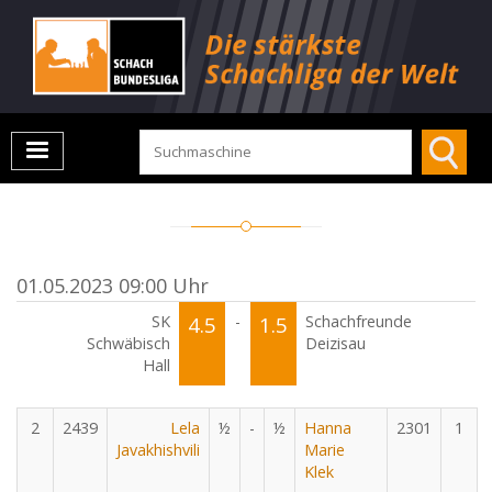
01.05.2023 09:00 Uhr
SK
4.5
-
1.5
Schachfreunde
Schwäbisch
Deizisau
Hall
2
2439
Lela
½
-
½
Hanna
2301
1
Javakhishvili
Marie
Klek