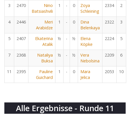
3
2470
Nino
1
-
0
Zoya
2334
2
Batsiashvili
Schleining
4
2446
Meri
1
-
0
Dina
2322
3
Arabidze
Belenkaya
5
2407
Ekaterina
½
-
½
Elena
2224
5
Atalik
Köpke
7
2368
Nataliya
½
-
½
Vera
2209
6
Buksa
Nebolsina
11
2395
Pauline
1
-
0
Mara
2053
10
Guichard
Jelica
Alle Ergebnisse - Runde 11