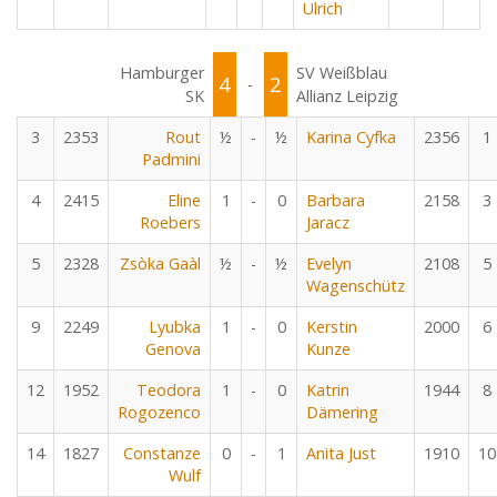
Ulrich
Hamburger
SV Weißblau
4
2
-
SK
Allianz Leipzig
3
2353
Rout
½
-
½
Karina Cyfka
2356
1
Padmini
4
2415
Eline
1
-
0
Barbara
2158
3
Roebers
Jaracz
5
2328
Zsòka Gaàl
½
-
½
Evelyn
2108
5
Wagenschütz
9
2249
Lyubka
1
-
0
Kerstin
2000
6
Genova
Kunze
12
1952
Teodora
1
-
0
Katrin
1944
8
Rogozenco
Dämering
14
1827
Constanze
0
-
1
Anita Just
1910
10
Wulf