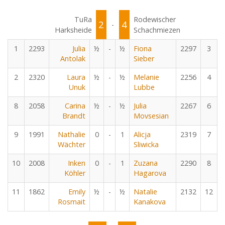
TuRa
Rodewischer
2
4
-
Harksheide
Schachmiezen
1
2293
Julia
½
-
½
Fiona
2297
3
Antolak
Sieber
2
2320
Laura
½
-
½
Melanie
2256
4
Unuk
Lubbe
8
2058
Carina
½
-
½
Julia
2267
6
Brandt
Movsesian
9
1991
Nathalie
0
-
1
Alicja
2319
7
Wächter
Sliwicka
10
2008
Inken
0
-
1
Zuzana
2290
8
Köhler
Hagarova
11
1862
Emily
½
-
½
Natalie
2132
12
Rosmait
Kanakova