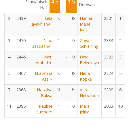
4.5
1.5
Schwäbisch
-
Deizisau
Hall
2
2439
Lela
½
-
½
Hanna
2301
1
Javakhishvili
Marie
Klek
3
2470
Nino
1
-
0
Zoya
2334
2
Batsiashvili
Schleining
4
2446
Meri
1
-
0
Dina
2322
3
Arabidze
Belenkaya
5
2407
Ekaterina
½
-
½
Elena
2224
5
Atalik
Köpke
7
2368
Nataliya
½
-
½
Vera
2209
6
Buksa
Nebolsina
11
2395
Pauline
1
-
0
Mara
2053
10
Guichard
Jelica