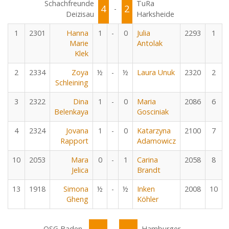
Schachfreunde
TuRa
4
2
-
Deizisau
Harksheide
1
2301
Hanna
1
-
0
Julia
2293
1
Marie
Antolak
Klek
2
2334
Zoya
½
-
½
Laura Unuk
2320
2
Schleining
3
2322
Dina
1
-
0
Maria
2086
6
Belenkaya
Gosciniak
4
2324
Jovana
1
-
0
Katarzyna
2100
7
Rapport
Adamowicz
10
2053
Mara
0
-
1
Carina
2058
8
Jelica
Brandt
13
1918
Simona
½
-
½
Inken
2008
10
Gheng
Köhler
OSG Baden-
Hamburger