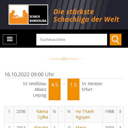
16.10.2022 09:00 Uhr
SV Weißblau
4.5
-
1.5
SV Medizin
Allianz
Erfurt
Leipzig
1
2356
Karina
½
-
½
Ha Thanh
1968
3
Cyfka
Nguyen
2
2314
Klaudia
1
-
0
Maria
2033
4