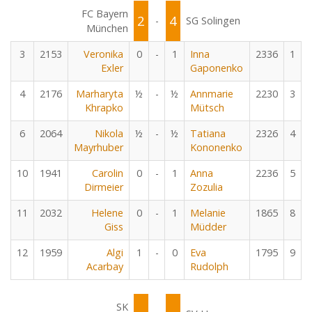
FC Bayern
2
4
-
SG Solingen
München
3
2153
Veronika
0
-
1
Inna
2336
1
Exler
Gaponenko
4
2176
Marharyta
½
-
½
Annmarie
2230
3
Khrapko
Mütsch
6
2064
Nikola
½
-
½
Tatiana
2326
4
Mayrhuber
Kononenko
10
1941
Carolin
0
-
1
Anna
2236
5
Dirmeier
Zozulia
11
2032
Helene
0
-
1
Melanie
1865
8
Giss
Müdder
12
1959
Algi
1
-
0
Eva
1795
9
Acarbay
Rudolph
SK