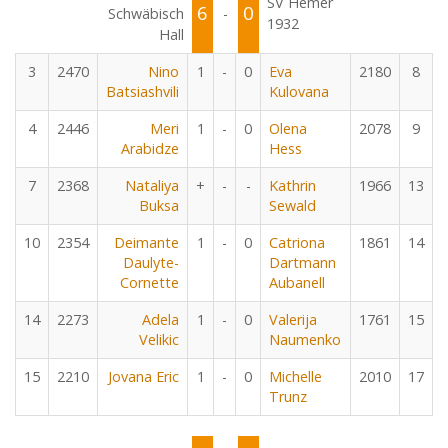
SV Hemer
6
0
Schwäbisch
-
1932
Hall
3
2470
Nino
1
-
0
Eva
2180
8
Batsiashvili
Kulovana
4
2446
Meri
1
-
0
Olena
2078
9
Arabidze
Hess
7
2368
Nataliya
+
-
-
Kathrin
1966
13
Buksa
Sewald
10
2354
Deimante
1
-
0
Catriona
1861
14
Daulyte-
Dartmann
Cornette
Aubanell
14
2273
Adela
1
-
0
Valerija
1761
15
Velikic
Naumenko
15
2210
Jovana Eric
1
-
0
Michelle
2010
17
Trunz