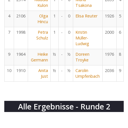
Kulon
Tsakona
4
2106
Olga
1
-
0
Elisa Reuter
1926
5
Hincu
7
1998
Petra
1
-
0
Kristin
2000
6
Schulz
Müller-
Ludwig
9
1964
Heike
½
-
½
Doreen
1976
8
Germann
Troyke
10
1910
Anita
½
-
½
Carolin
2036
9
Just
Umpfenbach
Alle Ergebnisse - Runde 2