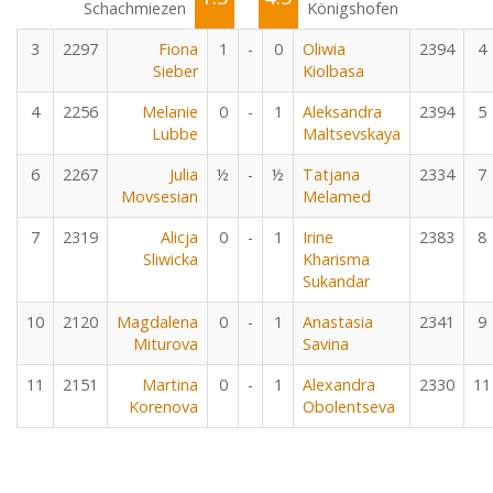
Schachmiezen
Königshofen
3
2297
Fiona
1
-
0
Oliwia
2394
4
Sieber
Kiolbasa
4
2256
Melanie
0
-
1
Aleksandra
2394
5
Lubbe
Maltsevskaya
6
2267
Julia
½
-
½
Tatjana
2334
7
Movsesian
Melamed
7
2319
Alicja
0
-
1
Irine
2383
8
Sliwicka
Kharisma
Sukandar
10
2120
Magdalena
0
-
1
Anastasia
2341
9
Miturova
Savina
11
2151
Martina
0
-
1
Alexandra
2330
11
Korenova
Obolentseva