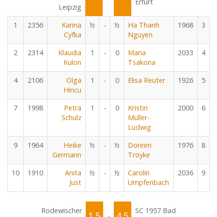
Erfurt
Leipzig
1
2356
Karina
½
-
½
Ha Thanh
1968
3
Cyfka
Nguyen
2
2314
Klaudia
1
-
0
Maria
2033
4
Kulon
Tsakona
4
2106
Olga
1
-
0
Elisa Reuter
1926
5
Hincu
7
1998
Petra
1
-
0
Kristin
2000
6
Schulz
Müller-
Ludwig
9
1964
Heike
½
-
½
Doreen
1976
8
Germann
Troyke
10
1910
Anita
½
-
½
Carolin
2036
9
Just
Umpfenbach
Rodewischer
SC 1957 Bad
1.5
4.5
-