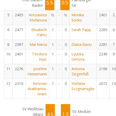
5.5
0.5
-
Baden
SK
5
2405
Antoaneta
½
-
½
Monika
2401
2
Stefanova
Socko
6
2477
Elisabeth
1
-
0
Sarah Papp
2285
6
Pähtz
8
2387
Mai Narva
1
-
0
Diana Baciu
2281
7
10
2401
Teodora
1
-
0
Lyubka
2249
9
Injac
Genova
11
2276
Josefine
1
-
0
Antonia
2196
10
Heinemann
Ziegenfuß
13
2319
Ketevan
1
-
0
Stefanie
2072
13
Arakhamia-
Scognamiglio
Grant
SV Weißblau
SV Medizin
4.5
1.5
Allianz
-