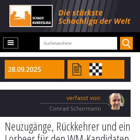
28.09.2025
verfasst von:
Conrad Schormann
Neuzugänge, Rückkehrer und ein
Lorbeer für den WM-Kandidaten