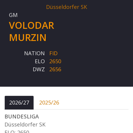
Düsseldorfer SK
GM
VOLODAR
MURZIN
NATION
FID
ELO
2650
DWZ
2656
2026/27
2025/26
BUNDESLIGA
Düsseldorfer SK
ELO: 2650