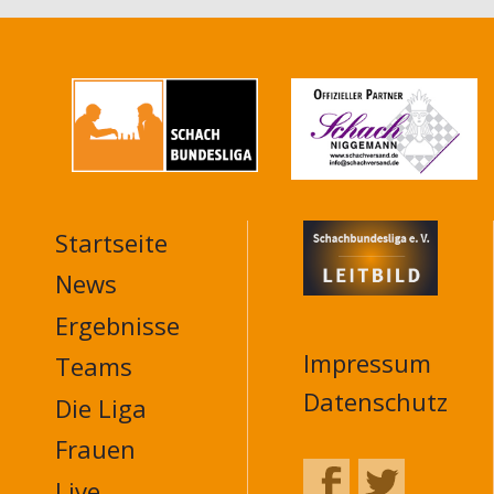
Startseite
MAIN
NAVIGATION
News
FOOTER
Ergebnisse
Impressum
Teams
Datenschutz
Die Liga
Frauen
Live