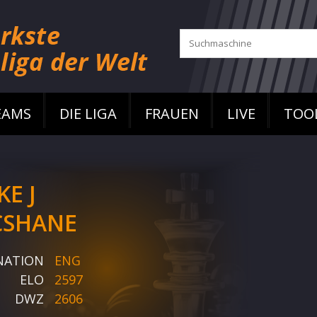
EAMS
DIE LIGA
FRAUEN
LIVE
TOO
KE J
SHANE
NATION
ENG
ELO
2597
DWZ
2606