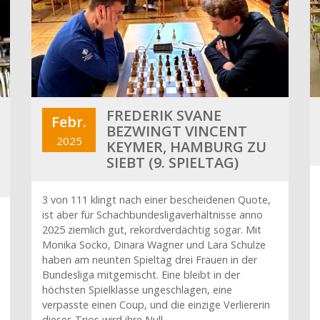
FREDERIK SVANE
Febr.
BEZWINGT VINCENT
2025
KEYMER, HAMBURG ZU
SIEBT (9. SPIELTAG)
3 von 111 klingt nach einer bescheidenen Quote,
ist aber für Schachbundesligaverhältnisse anno
2025 ziemlich gut, rekordverdächtig sogar. Mit
Monika Socko, Dinara Wagner und Lara Schulze
haben am neunten Spieltag drei Frauen in der
Bundesliga mitgemischt. Eine bleibt in der
höchsten Spielklasse ungeschlagen, eine
verpasste einen Coup, und die einzige Verliererin
dieses Trios wird ihre Null…