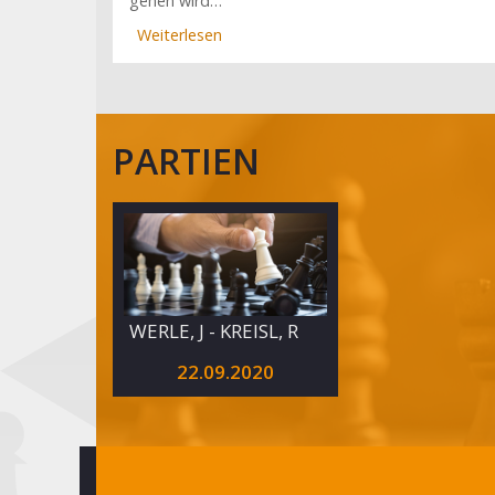
gehen wird…
Weiterlesen
über
Mit
Düsseldorfer
Schützenhilfe:
Berlin
PARTIEN
schöpft
wieder
Hoffnung
(10.
Spieltag)
WERLE, J - KREISL, R
22.09.2020