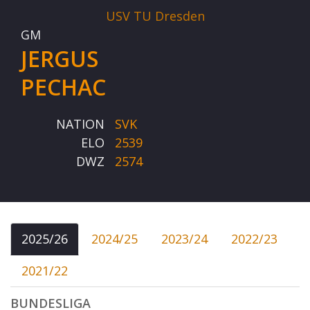
USV TU Dresden
GM
JERGUS
PECHAC
NATION
SVK
ELO
2539
DWZ
2574
2025/26
2024/25
2023/24
2022/23
2021/22
BUNDESLIGA