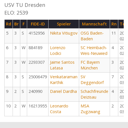
USV TU Dresden
ELO: 2539
Rd
Br
F
FIDE-ID
Spieler
Mannschaft
Rn
Ter
5
3
S
4152956
Nikita Vitiugov
OSG Baden-
11
202
Baden
02-
6
3
W
884189
Lorenzo
SC Heimbach-
4
202
Lodici
Weis-Neuwied
02-
7
3
W
2293307
Jaime Santos
FC Bayern
3
202
Latasa
München
02-
8
3
S
25006479
Venkataraman
SV
7
202
Karthik
Deggendorf
03-
9
2
S
240990
Daniel Dardha
Schachfreunde
4
202
Deizisau
03-
10
2
W
16213955
Leonardo
MSA
2
202
Costa
Zugzwang
03-