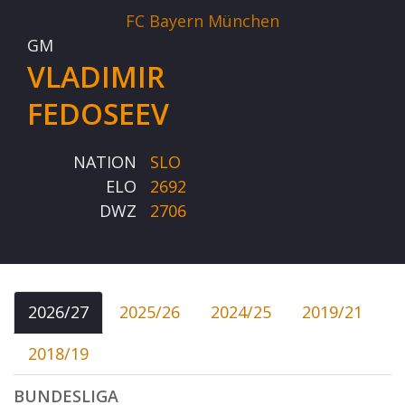
FC Bayern München
GM
VLADIMIR
FEDOSEEV
NATION
SLO
ELO
2692
DWZ
2706
2026/27
2025/26
2024/25
2019/21
2018/19
BUNDESLIGA