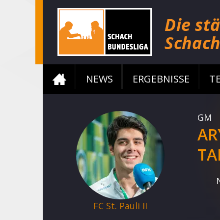
NEWS
ERGEBNISSE
T
GM
AR
TA
FC St. Pauli II