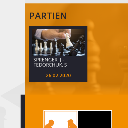
und
die
PARTIEN
Wikinger
SPRENGER, J -
FEDORCHUK, S
26.02.2020