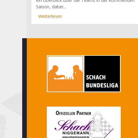
ein Überblick über die Teams in der kommenden
Saison, dabei…
Weiterlesen
über
Faustino
Oro
im
Werderteam:
Bundesligakader
für
Saison
2026/27
stehen
fest