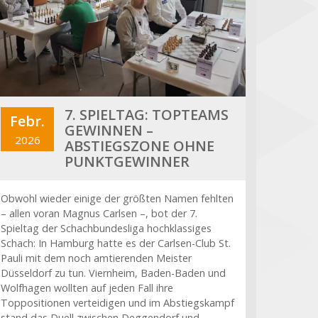
7. SPIELTAG: TOPTEAMS
Febr.
GEWINNEN –
2026
ABSTIEGSZONE OHNE
PUNKTGEWINNER
Obwohl wieder einige der größten Namen fehlten
– allen voran Magnus Carlsen –, bot der 7.
Spieltag der Schachbundesliga hochklassiges
Schach: In Hamburg hatte es der Carlsen-Club St.
Pauli mit dem noch amtierenden Meister
Düsseldorf zu tun. Viernheim, Baden-Baden und
Wolfhagen wollten auf jeden Fall ihre
Toppositionen verteidigen und im Abstiegskampf
stand das Duell zwischen Deggendorf und…