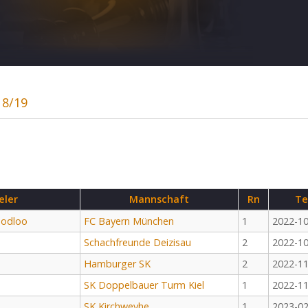
18/19
eler
Mannschaft
Rn
Te
odloo
FC Bayern München
1
2022-10
Schachfreunde Deizisau
2
2022-10
Hamburger SK
2
2022-11
o
SK Doppelbauer Turm Kiel
1
2022-11
SK Kirchweyhe
1
2023-02