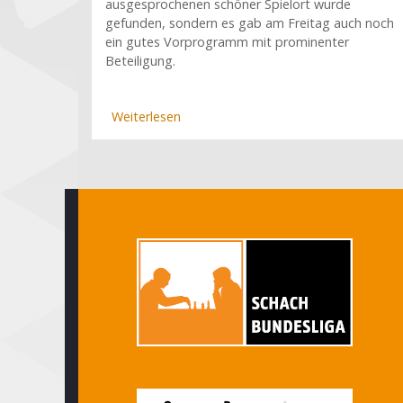
ausgesprochenen schöner Spielort wurde
gefunden, sondern es gab am Freitag auch noch
ein gutes Vorprogramm mit prominenter
Beteiligung.
Weiterlesen
über
Tolles
Rahmenprogramm
in
Hamburg:
Freestyle-
Showkampf
und
GM-
Blitzturnier