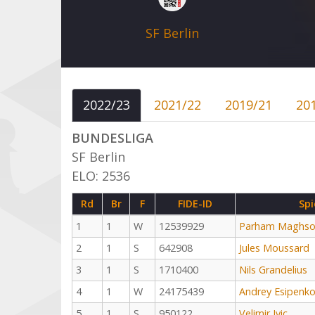
SF Berlin
2022/23
2021/22
2019/21
20
BUNDESLIGA
SF Berlin
ELO: 2536
Rd
Br
F
FIDE-ID
Spi
1
1
W
12539929
Parham Maghso
2
1
S
642908
Jules Moussard
3
1
S
1710400
Nils Grandelius
4
1
W
24175439
Andrey Esipenk
5
1
S
950122
Velimir Ivic