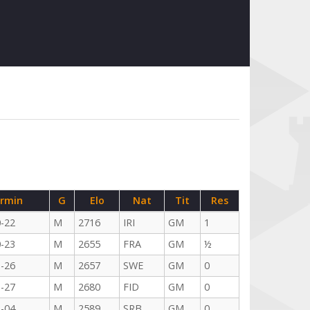
rmin
G
Elo
Nat
Tit
Res
-22
M
2716
IRI
GM
1
-23
M
2655
FRA
GM
½
-26
M
2657
SWE
GM
0
-27
M
2680
FID
GM
0
-04
M
2589
SRB
GM
0