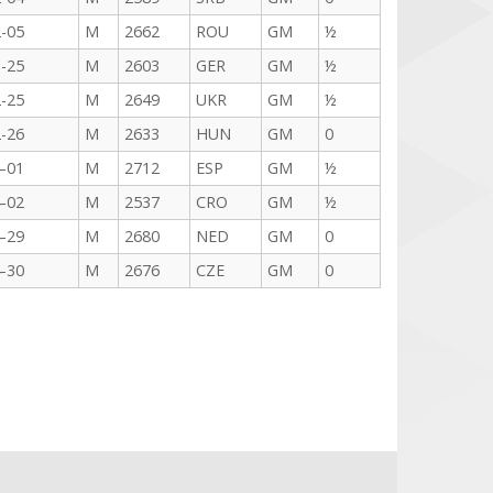
-05
M
2662
ROU
GM
½
-25
M
2603
GER
GM
½
-25
M
2649
UKR
GM
½
-26
M
2633
HUN
GM
0
-01
M
2712
ESP
GM
½
-02
M
2537
CRO
GM
½
-29
M
2680
NED
GM
0
-30
M
2676
CZE
GM
0