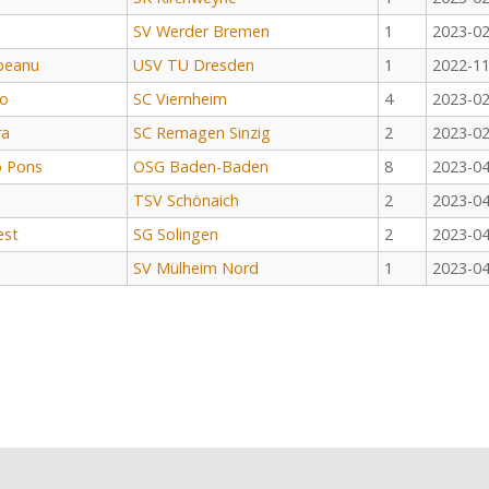
SV Werder Bremen
1
2023-02
ipeanu
USV TU Dresden
1
2022-11
ko
SC Viernheim
4
2023-02
ra
SC Remagen Sinzig
2
2023-02
o Pons
OSG Baden-Baden
8
2023-04
TSV Schönaich
2
2023-04
est
SG Solingen
2
2023-04
SV Mülheim Nord
1
2023-04