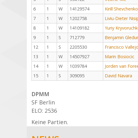
6
1
W
14129574
Kirill Shevchenko
7
1
W
1202758
Liviu-Dieter Nis
8
1
W
14109182
Yuriy Kryvoruch
9
1
S
712779
Benjamin Gledu
12
1
S
2205530
Francisco Vallej
13
1
W
14507927
Marin Bosiocic
14
1
W
1039784
Jorden van Fore
15
1
S
309095
David Navara
DPMM
SF Berlin
ELO: 2536
Keine Partien.