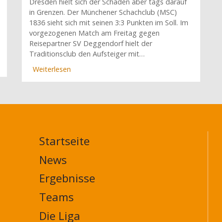
Dresden hielt sich der Schaden aber tags darauf
in Grenzen. Der Münchener Schachclub (MSC)
1836 sieht sich mit seinen 3:3 Punkten im Soll. Im
vorgezogenen Match am Freitag gegen
Reisepartner SV Deggendorf hielt der
Traditionsclub den Aufsteiger mit…
Weiterlesen
über
Eljanows
Sahnetag,
Reiß'
Twitter-
Erfolg
(Bericht
Startseite
aus
MAIN
München)
NAVIGATION
News
FOOTER
Ergebnisse
Teams
Die Liga