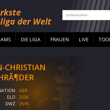
EAMS
DIE LIGA
FRAUEN
LIVE
TOO
N-CHRISTIAN
HRÃ¶DER
NATION
GER
ELO
2536
DWZ
2516