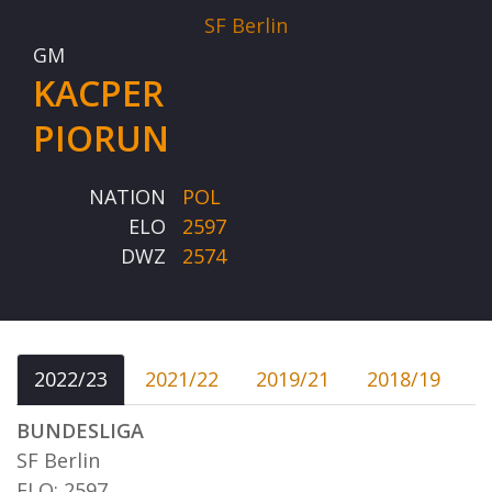
SF Berlin
GM
KACPER
PIORUN
NATION
POL
ELO
2597
DWZ
2574
2022/23
2021/22
2019/21
2018/19
BUNDESLIGA
SF Berlin
ELO: 2597