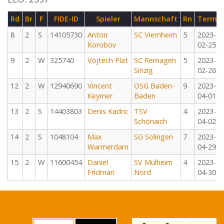
Rd
Br
F
FIDE-ID
Spieler
Mannschaft
Rn
Termin
8
2
S
14105730
Anton
SC Viernheim
5
2023-
Korobov
02-25
9
2
W
325740
Vojtech Plat
SC Remagen
5
2023-
Sinzig
02-26
12
2
W
12940690
Vincent
OSG Baden-
9
2023-
Keymer
Baden
04-01
13
2
S
14403803
Denis Kadric
TSV
4
2023-
Schönaich
04-02
14
2
S
1048104
Max
SG Solingen
7
2023-
Warmerdam
04-29
15
2
W
11600454
Daniel
SV Mülheim
4
2023-
Fridman
Nord
04-30