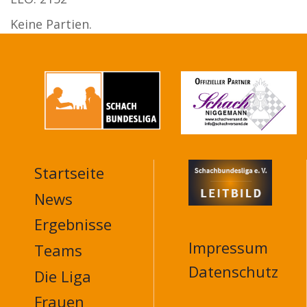
Keine Partien.
Startseite
MAIN
NAVIGATION
News
FOOTER
Ergebnisse
Impressum
Teams
Datenschutz
Die Liga
Frauen