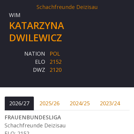
Schachfreunde Deizisau
WIM
KATARZYNA
DWILEWICZ
NATION
POL
ELO
2152
DWZ
2120
2026/27
2025/26
2024/25
2023/24
FRAUENBUNDESLIGA
Schachfreunde Deizisau
ELO: 2152