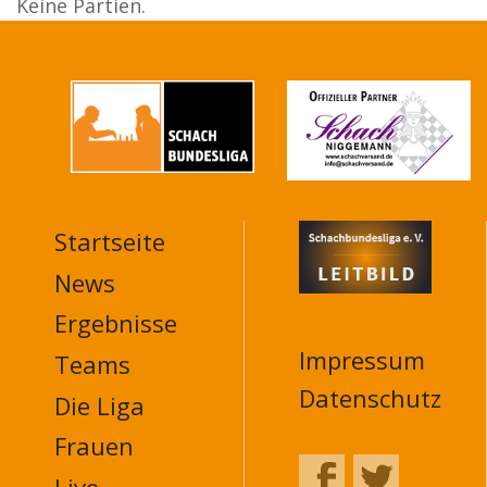
Keine Partien.
Startseite
MAIN
NAVIGATION
News
FOOTER
Ergebnisse
Impressum
Teams
Datenschutz
Die Liga
Frauen
Live