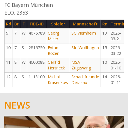
FC Bayern München
ELO: 2353
Rd
Br
F
FIDE-ID
Spieler
Mannschaft
Rn
Termin
9
7
W
4675789
Georg
SC Viernheim
13
2026-
Meier
03-21
10
7
S
2816750
Eytan
Sfr. Wolfhagen
15
2026-
Rozen
03-22
11
8
W
4600088
Gerald
MSA
10
2026-
Hertneck
Zugzwang
01-10
12
8
S
1113100
Michal
Schachfreunde
14
2026-
Krasenkow
Deizisau
01-11
NEWS