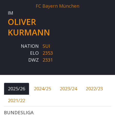
FC Bayern München
IM
OLIVER
KURMANN
NATION
SUI
ELO
2353
DWZ
2331
2025/26
2024/25
2023/24
2022/23
2021/22
BUNDESLIGA