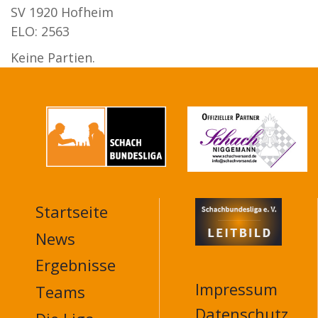
SV 1920 Hofheim
ELO: 2563
Keine Partien.
Startseite
MAIN
NAVIGATION
News
FOOTER
Ergebnisse
Impressum
Teams
Datenschutz