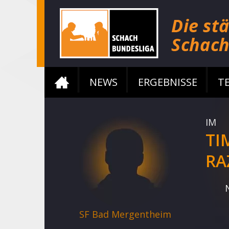
NEWS
ERGEBNISSE
T
IM
TI
RA
SF Bad Mergentheim