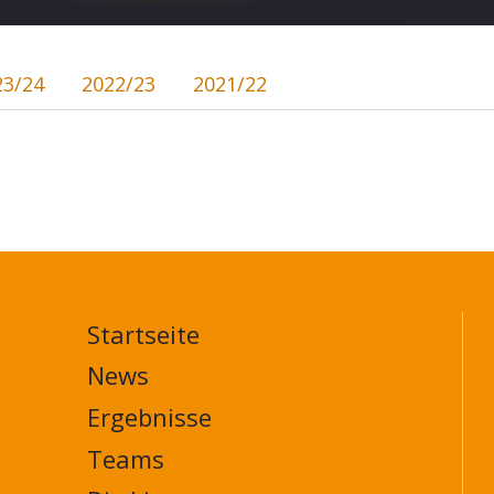
23/24
2022/23
2021/22
Startseite
MAIN
NAVIGATION
News
FOOTER
Ergebnisse
Teams