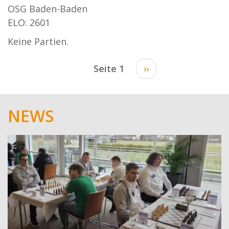
OSG Baden-Baden
ELO: 2601
Keine Partien.
Seitennummerierung
Seite 1
Nächste
››
Seite
NEWS