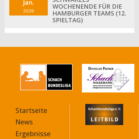
Jan.
WOCHENENDE FÜR DIE
2026
HAMBURGER TEAMS (12.
SPIELTAG)
Startseite
MAIN
NAVIGATION
News
FOOTER
Ergebnisse