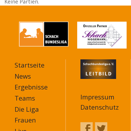
Keine Partien.
Startseite
MAIN
NAVIGATION
News
FOOTER
Ergebnisse
Impressum
Teams
Datenschutz
Die Liga
Frauen
Live