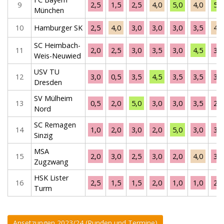
9
2,5
1,5
2,5
4,0
5,0
4,0
5,0
München
10
Hamburger SK
2,5
4,0
3,0
3,0
3,0
3,5
4,0
SC Heimbach-
11
2,0
2,5
3,0
3,5
3,0
4,5
3,5
Weis-Neuwied
USV TU
12
3,0
0,5
3,5
4,5
3,5
3,5
3,0
Dresden
SV Mülheim
13
0,5
2,0
5,0
3,0
3,0
3,5
2,5
Nord
SC Remagen
14
1,0
2,0
3,0
2,0
5,0
3,0
3,0
Sinzig
MSA
15
2,0
3,0
2,5
3,0
2,0
4,0
3,5
Zugzwang
HSK Lister
16
2,5
1,5
1,5
2,0
1,0
1,0
2,0
Turm
Ansetzungen 2023/24 (Runden und Termine)