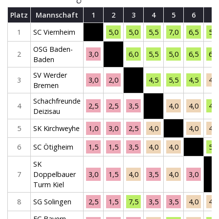
Platz
Mannschaft
1
2
3
4
5
6
7
1
SC Viernheim
5,0
5,0
5,5
7,0
6,5
5,0
OSG Baden-
2
3,0
6,0
5,5
5,0
6,5
6,5
Baden
SV Werder
3
3,0
2,0
4,5
5,5
4,5
4,0
Bremen
Schachfreunde
4
2,5
2,5
3,5
4,0
4,0
4,5
Deizisau
5
SK Kirchweyhe
1,0
3,0
2,5
4,0
4,0
4,0
6
SC Ötigheim
1,5
1,5
3,5
4,0
4,0
5,0
SK
7
Doppelbauer
3,0
1,5
4,0
3,5
4,0
3,0
Turm Kiel
8
SG Solingen
2,5
1,5
7,5
3,5
3,5
4,0
4,0
FC Bayern