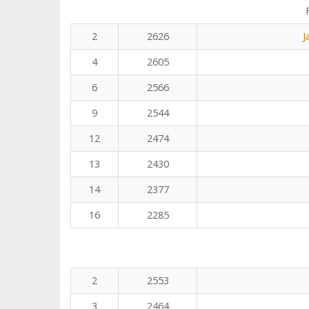
2
2626
J
4
2605
6
2566
9
2544
12
2474
13
2430
14
2377
16
2285
2
2553
3
2464