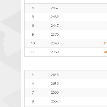
4
2482
5
2485
6
2447
9
2376
10
2340
Ar
11
2359
A
3
2635
4
2636
7
2555
9
2553