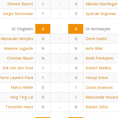
Etienne Bacrot
1
-
0
Nikolas Wachinger
Sergei Movsesian
1
-
0
Spartak Grigorian
4
4
SC Ötigheim
-
SK Kirchweyhe
Alexander Motylev
½
-
½
Denis Kadric
Maxime Lagarde
½
-
½
Ante Brkic
Christian Bauer
½
-
½
Borki Predojevic
Erik Van den Doel
1
-
0
Robert Markus
Pierre Laurent-Paoli
1
-
0
Hrvoje Stevic
Marco Riehle
0
-
1
Zoran Jovanovic
Hing Ting Lai
0
-
1
Aleksandar Kovace
Timothée Heinz
½
-
½
Robert Zelcic