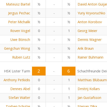
Mateusz Bartel
½
-
½
David Anton Guija
Jergus Pechac
½
-
½
Yuriy Kryvoruchko
Peter Michalik
½
-
½
Anton Korobov
Roven Vogel
0
-
1
Georg Meier
Uwe Bönsch
½
-
½
Dennis Wagner
Gengchun Wong
½
-
½
Arik Braun
Ruben Lutz
½
-
½
Rainer Buhmann
2
6
HSK Lister Turm
-
Schachfreunde Dei
Anthony Petkidis
0
-
1
Matthias Blübaum
Dennes Abel
0
-
1
Dmitrij Kollars
Stefan Walter
0
-
1
Jan Gustafsson
Torben Schulze
½
-
½
Stepan Zilka