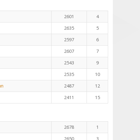
2601
4
2635
5
2597
6
2607
7
2543
9
2535
10
nn
2487
12
2411
15
2678
1
2650
3