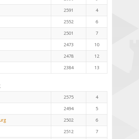
2591
4
2552
6
2501
7
2473
10
2478
12
2384
13
g
2575
4
2494
5
urg
2502
6
2512
7