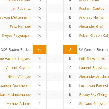
Jan Pubantz
0
-
1
Rustem Dautov
es von Mettenheim
½
-
½
Andreas Heimann
Felix Hampel
½
-
½
Alexander Graf
Sreyas Payyappat
½
-
½
Ruben Gideon Köll
6
2
OSG Baden-Baden
-
SV Werder Breme
me Vachier-Lagrave
½
-
½
Kirill Shevchenko
Vincent Keymer
1
-
0
Laurent Fressinet
Nikita Vitiugov
½
-
½
Alexander Areshc
exander Donchenko
½
-
½
Lucas van Foreest
tam Kasimdzhanov
½
-
½
Bobby Sky Cheng
Michael Adams
1
-
0
Roeland Pruijssers