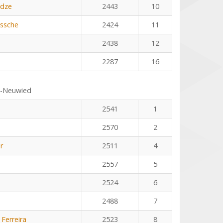
adze
2443
10
ssche
2424
11
2438
12
2287
16
s-Neuwied
2541
1
2570
2
r
2511
4
2557
5
2524
6
2488
7
 Ferreira
2523
8