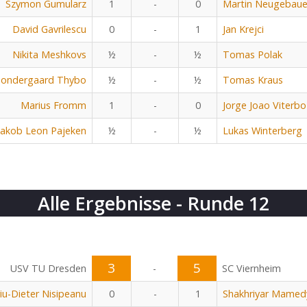
Szymon Gumularz
1
-
0
Martin Neugebaue
David Gavrilescu
0
-
1
Jan Krejci
Nikita Meshkovs
½
-
½
Tomas Polak
Sondergaard Thybo
½
-
½
Tomas Kraus
Marius Fromm
1
-
0
Jorge Joao Viterbo
Jakob Leon Pajeken
½
-
½
Lukas Winterberg
Alle Ergebnisse - Runde 12
3
5
USV TU Dresden
-
SC Viernheim
viu-Dieter Nisipeanu
0
-
1
Shakhriyar Mamed