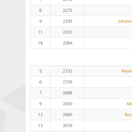
8
2273
9
2293
Johann
11
2332
18
2084
5
2732
Maxi
6
2726
7
2688
9
2630
Al
12
2685
Rus
13
2676