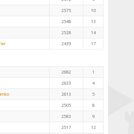
2575
10
2548
13
2528
14
ner
2439
17
n
2682
1
2633
4
henko
2613
5
2505
8
2583
9
2517
12