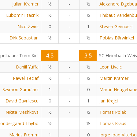
Julian Kramer
½
-
½
Alexandre Dgebu
Lubomir Ftacnik
½
-
½
Thibaut Vandenbu
Nico Zwirs
0
-
1
Steven Geirnaert
Dirk Sebastian
½
-
½
Tobias Bärwinkel
4.5
3.5
pelbauer Turm Kiel
-
SC Heimbach-Wei
Daniil Yuffa
½
-
½
Leon Livaic
Pawel Teclaf
½
-
½
Martin Krämer
Szymon Gumularz
1
-
0
Martin Neugebaue
David Gavrilescu
0
-
1
Jan Krejci
Nikita Meshkovs
½
-
½
Tomas Polak
Sondergaard Thybo
½
-
½
Tomas Kraus
Marius Fromm
1
-
0
Jorge Joao Viterbo