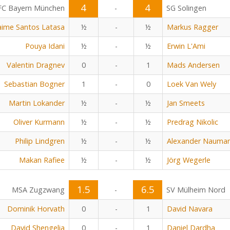
4
4
FC Bayern München
-
SG Solingen
aime Santos Latasa
½
-
½
Markus Ragger
Pouya Idani
½
-
½
Erwin L'Ami
Valentin Dragnev
0
-
1
Mads Andersen
Sebastian Bogner
1
-
0
Loek Van Wely
Martin Lokander
½
-
½
Jan Smeets
Oliver Kurmann
½
-
½
Predrag Nikolic
Philip Lindgren
½
-
½
Alexander Nauma
Makan Rafiee
½
-
½
Jörg Wegerle
1.5
6.5
MSA Zugzwang
-
SV Mülheim Nord
Dominik Horvath
0
-
1
David Navara
David Shengelia
0
-
1
Daniel Dardha