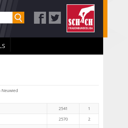
LS
s-Neuwied
2541
1
2570
2