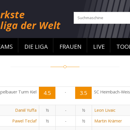
EAMS
DIE LIGA
FRAUEN
LIVE
TOO
pelbauer Turm Kiel
4.5
-
3.5
SC Heimbach-Wei
Daniil Yuffa
½
-
½
Leon Livaic
Pawel Teclaf
½
-
½
Martin Krämer