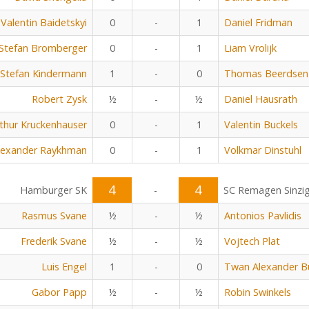
Valentin Baidetskyi
0
-
1
Daniel Fridman
Stefan Bromberger
0
-
1
Liam Vrolijk
Stefan Kindermann
1
-
0
Thomas Beerdsen
Robert Zysk
½
-
½
Daniel Hausrath
thur Kruckenhauser
0
-
1
Valentin Buckels
lexander Raykhman
0
-
1
Volkmar Dinstuhl
4
4
Hamburger SK
-
SC Remagen Sinzi
Rasmus Svane
½
-
½
Antonios Pavlidis
Frederik Svane
½
-
½
Vojtech Plat
Luis Engel
1
-
0
Twan Alexander B
Gabor Papp
½
-
½
Robin Swinkels