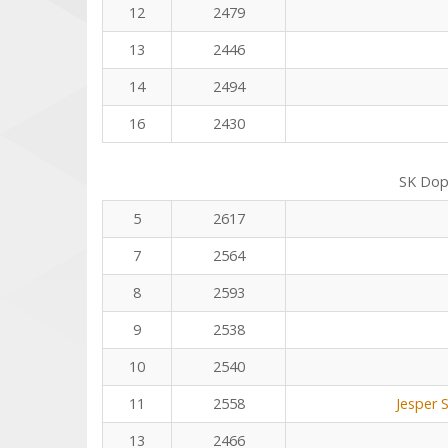
12
2479
13
2446
14
2494
16
2430
SK Dop
5
2617
7
2564
8
2593
9
2538
10
2540
11
2558
Jesper 
13
2466