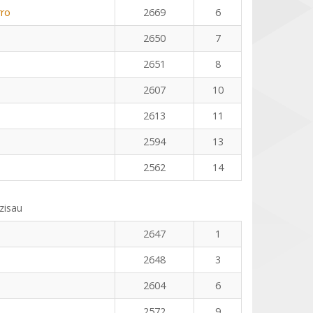
rro
2669
6
2650
7
2651
8
2607
10
2613
11
2594
13
2562
14
zisau
2647
1
2648
3
2604
6
2572
9