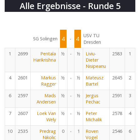
Alle Ergebnisse - Runde 5
USV TU
4
4
SG Solingen
-
Dresden
1
2699
Pentala
½
-
½
Liviu-
2583
1
Harikrishna
Dieter
Nisipeanu
4
2601
Markus
½
-
½
Mateusz
2645
2
Ragger
Bartel
6
2597
Mads
½
-
½
Jergus
2591
3
Andersen
Pechac
7
2607
Loek Van
½
-
½
Peter
2578
4
Wely
Michalik
10
2535
Predrag
0
-
1
Roven
2546
6
Nikolic
Vogel