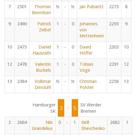
7
2501
Thomas
½
-
½
Jan Pubantz
2273
8
Beerdsen
9
2490
Patrick
1
-
0
Johannes
2293
9
Zelbel
von
Mettenheim
10
2473
Daniel
1
-
0
David
2303
10
Hausrath
Höffer
12
2478
Valentin
1
-
0
Tobias
2291
12
Buckels
Vöge
13
2384
Volkmar
½
-
½
Christian
2256
13
Dinstuhl
Polster
Hamburger
SV Werder
3
5
-
SK
Bremen
2
2664
Nils
0
-
1
Kirill
2682
1
Grandelius
Shevchenko