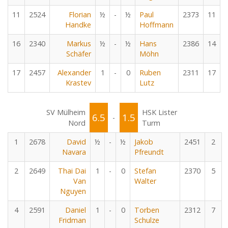
11
2524
Florian
½
-
½
Paul
2373
11
Handke
Hoffmann
16
2340
Markus
½
-
½
Hans
2386
14
Schäfer
Möhn
17
2457
Alexander
1
-
0
Ruben
2311
17
Krastev
Lutz
SV Mülheim
HSK Lister
6.5
1.5
-
Nord
Turm
1
2678
David
½
-
½
Jakob
2451
2
Navara
Pfreundt
2
2649
Thai Dai
1
-
0
Stefan
2370
5
Van
Walter
Nguyen
4
2591
Daniel
1
-
0
Torben
2312
7
Fridman
Schulze