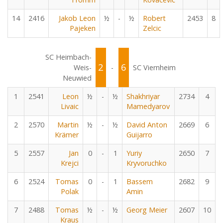
14
2416
Jakob Leon
½
-
½
Robert
2453
8
Pajeken
Zelcic
SC Heimbach-
2
6
Weis-
-
SC Viernheim
Neuwied
1
2541
Leon
½
-
½
Shakhriyar
2734
4
Livaic
Mamedyarov
2
2570
Martin
½
-
½
David Anton
2669
6
Krämer
Guijarro
5
2557
Jan
0
-
1
Yuriy
2650
7
Krejci
Kryvoruchko
6
2524
Tomas
0
-
1
Bassem
2682
9
Polak
Amin
7
2488
Tomas
½
-
½
Georg Meier
2607
10
Kraus