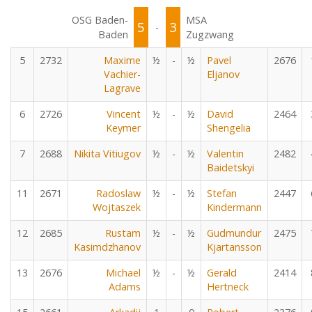
OSG Baden-
MSA
5
3
-
Baden
Zugzwang
5
2732
Maxime
½
-
½
Pavel
2676
Vachier-
Eljanov
Lagrave
6
2726
Vincent
½
-
½
David
2464
Keymer
Shengelia
7
2688
Nikita Vitiugov
½
-
½
Valentin
2482
Baidetskyi
11
2671
Radoslaw
½
-
½
Stefan
2447
Wojtaszek
Kindermann
12
2685
Rustam
½
-
½
Gudmundur
2475
Kasimdzhanov
Kjartansson
13
2676
Michael
½
-
½
Gerald
2414
Adams
Hertneck