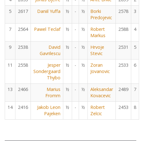
5
2617
Daniil Yuffa
½
-
½
Borki
2578
3
Predojevic
7
2564
Pawel Teclaf
½
-
½
Robert
2588
4
Markus
9
2538
David
½
-
½
Hrvoje
2531
5
Gavrilescu
Stevic
11
2558
Jesper
½
-
½
Zoran
2533
6
Sondergaard
Jovanovic
Thybo
13
2466
Marius
½
-
½
Aleksandar
2489
7
Fromm
Kovacevic
14
2416
Jakob Leon
½
-
½
Robert
2453
8
Pajeken
Zelcic