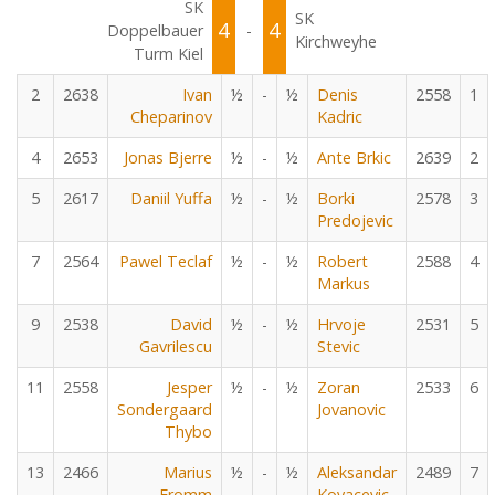
SK
SK
4
4
Doppelbauer
-
Kirchweyhe
Turm Kiel
2
2638
Ivan
½
-
½
Denis
2558
1
Cheparinov
Kadric
4
2653
Jonas Bjerre
½
-
½
Ante Brkic
2639
2
5
2617
Daniil Yuffa
½
-
½
Borki
2578
3
Predojevic
7
2564
Pawel Teclaf
½
-
½
Robert
2588
4
Markus
9
2538
David
½
-
½
Hrvoje
2531
5
Gavrilescu
Stevic
11
2558
Jesper
½
-
½
Zoran
2533
6
Sondergaard
Jovanovic
Thybo
13
2466
Marius
½
-
½
Aleksandar
2489
7
Fromm
Kovacevic