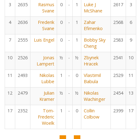
3
2635
Rasmus
0
-
1
Luke J
2617
3
Svane
McShane
4
2636
Frederik
0
-
1
Zahar
2568
6
Svane
Efimenko
7
2555
Luis Engel
0
-
1
Bobby Sky
2583
9
Cheng
10
2526
Jonas
½
-
½
Zbynek
2541
10
Lampert
Hracek
11
2493
Nikolas
1
-
0
Vlastimil
2529
11
Lubbe
Babula
12
2479
Julian
½
-
½
Nikolas
2454
13
Kramer
Wachinger
17
2352
Tom-
1
-
0
Collin
2399
17
Frederic
Colbow
Woelk