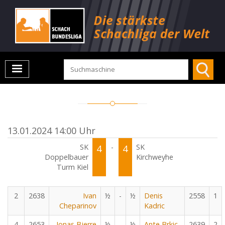
13.01.2024 14:00 Uhr
SK
4
-
4
SK
Doppelbauer
Kirchweyhe
Turm Kiel
2
2638
Ivan
½
-
½
Denis
2558
1
Cheparinov
Kadric
4
2653
Jonas Bjerre
½
-
½
Ante Brkic
2639
2