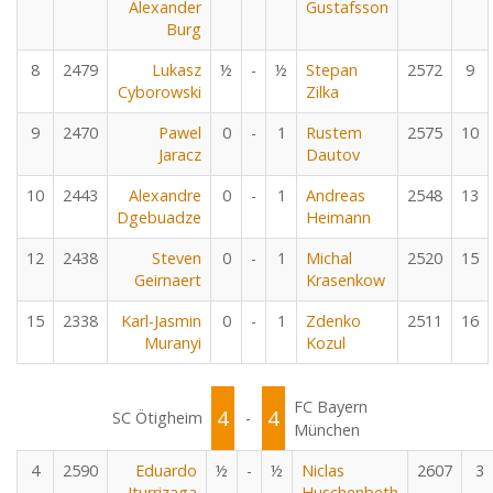
Alexander
Gustafsson
Burg
8
2479
Lukasz
½
-
½
Stepan
2572
9
Cyborowski
Zilka
9
2470
Pawel
0
-
1
Rustem
2575
10
Jaracz
Dautov
10
2443
Alexandre
0
-
1
Andreas
2548
13
Dgebuadze
Heimann
12
2438
Steven
0
-
1
Michal
2520
15
Geirnaert
Krasenkow
15
2338
Karl-Jasmin
0
-
1
Zdenko
2511
16
Muranyi
Kozul
FC Bayern
4
4
SC Ötigheim
-
München
4
2590
Eduardo
½
-
½
Niclas
2607
3
Iturrizaga
Huschenbeth