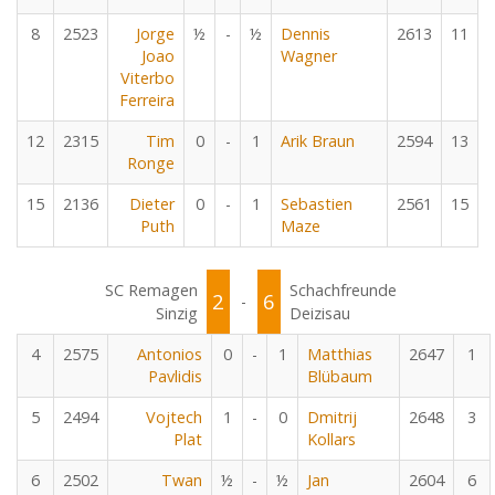
8
2523
Jorge
½
-
½
Dennis
2613
11
Joao
Wagner
Viterbo
Ferreira
12
2315
Tim
0
-
1
Arik Braun
2594
13
Ronge
15
2136
Dieter
0
-
1
Sebastien
2561
15
Puth
Maze
SC Remagen
Schachfreunde
2
6
-
Sinzig
Deizisau
4
2575
Antonios
0
-
1
Matthias
2647
1
Pavlidis
Blübaum
5
2494
Vojtech
1
-
0
Dmitrij
2648
3
Plat
Kollars
6
2502
Twan
½
-
½
Jan
2604
6