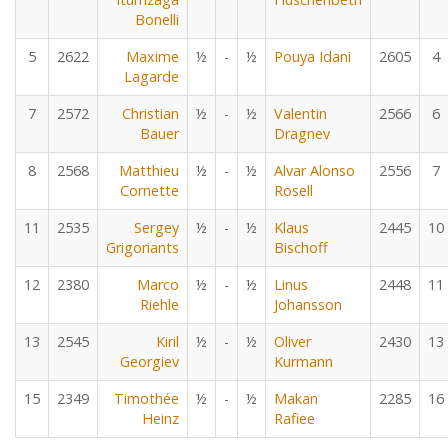
Bonelli
5
2622
Maxime
½
-
½
Pouya Idani
2605
4
Lagarde
7
2572
Christian
½
-
½
Valentin
2566
6
Bauer
Dragnev
8
2568
Matthieu
½
-
½
Alvar Alonso
2556
7
Cornette
Rosell
11
2535
Sergey
½
-
½
Klaus
2445
10
Grigoriants
Bischoff
12
2380
Marco
½
-
½
Linus
2448
11
Riehle
Johansson
13
2545
Kiril
½
-
½
Oliver
2430
13
Georgiev
Kurmann
15
2349
Timothée
½
-
½
Makan
2285
16
Heinz
Rafiee