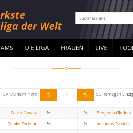
EAMS
DIE LIGA
FRAUEN
LIVE
TOO
SV Mülheim Nord
3
-
5
SC Remagen Sinzi
David Navara
½
-
½
Benjamin Gledura
Daniel Fridman
½
-
½
Antonios Pavlidis