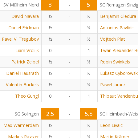
3
5
SV Mülheim Nord
-
SC Remagen Sinzi
David Navara
½
-
½
Benjamin Gledura
Daniel Fridman
½
-
½
Antonios Pavlidis
Pavel V. Tregubov
½
-
½
Vojtech Plat
Liam Vrolijk
0
-
1
Twan Alexander B
Patrick Zelbel
½
-
½
Robin Swinkels
Daniel Hausrath
½
-
½
Lukasz Cyborowsk
Valentin Buckels
½
-
½
Pawel Jaracz
Theo Gungl
0
-
1
Thibaut Vandenbu
2.5
5.5
SG Solingen
-
SC Heimbach-Wei
Max Warmerdam
½
-
½
Leon Livaic
Markus Ragger
½
-
½
Martin Krämer