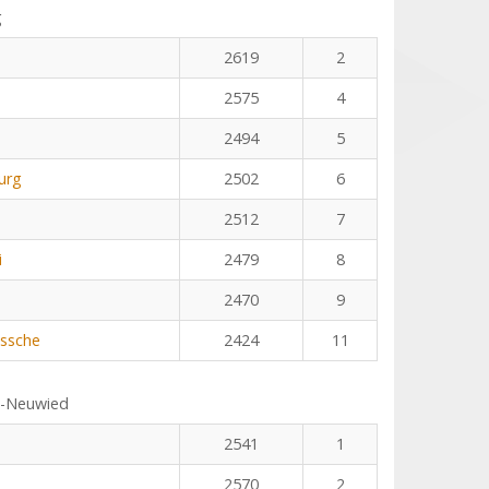
g
2619
2
2575
4
2494
5
urg
2502
6
2512
7
i
2479
8
2470
9
ssche
2424
11
s-Neuwied
2541
1
2570
2