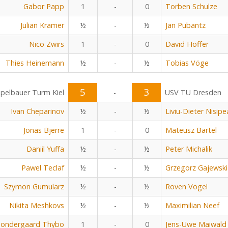
Gabor Papp
1
-
0
Torben Schulze
Julian Kramer
½
-
½
Jan Pubantz
Nico Zwirs
1
-
0
David Höffer
Thies Heinemann
½
-
½
Tobias Vöge
5
3
pelbauer Turm Kiel
-
USV TU Dresden
Ivan Cheparinov
½
-
½
Liviu-Dieter Nisip
Jonas Bjerre
1
-
0
Mateusz Bartel
Daniil Yuffa
½
-
½
Peter Michalik
Pawel Teclaf
½
-
½
Grzegorz Gajewski
Szymon Gumularz
½
-
½
Roven Vogel
Nikita Meshkovs
½
-
½
Maximilian Neef
Sondergaard Thybo
1
-
0
Jens-Uwe Maiwald