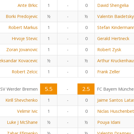
Ante Brkic
1
-
0
David Shengelia
Borki Predojevic
½
-
½
Valentin Baidetsky
Robert Markus
1
-
0
Stefan Kinderman
Hrvoje Stevic
1
-
0
Gerald Hertneck
Zoran Jovanovic
1
-
0
Robert Zysk
eksandar Kovacevic
½
-
½
Arthur Kruckenhau
Robert Zelcic
1
-
0
Frank Zeller
5.5
2.5
SV Werder Bremen
-
FC Bayern Münche
Kirill Shevchenko
1
-
0
Jaime Santos Lata
Velimir Ivic
1
-
0
Niclas Huschenbe
Luke J McShane
½
-
½
Pouya Idani
Zahar Efimenko
½
-
½
Valentin Dragnev