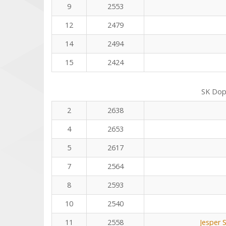
9
2553
12
2479
14
2494
15
2424
SK Dop
2
2638
4
2653
5
2617
7
2564
8
2593
10
2540
11
2558
Jesper 