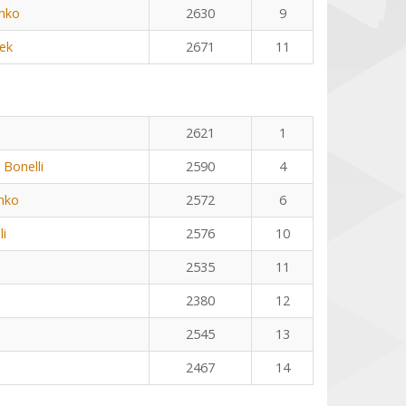
nko
2630
9
ek
2671
11
2621
1
 Bonelli
2590
4
nko
2572
6
li
2576
10
2535
11
2380
12
2545
13
2467
14