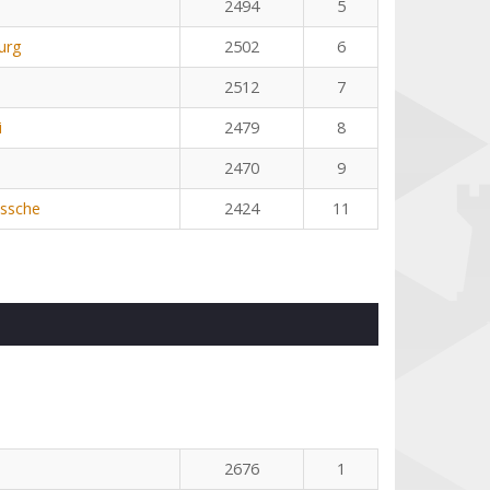
2494
5
urg
2502
6
2512
7
i
2479
8
2470
9
ssche
2424
11
2676
1