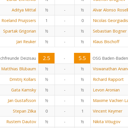
Aditya Mittal
½
-
½
Alvar Alonso Rosel
Roeland Pruijssers
1
-
0
Nicolas Georgiadis
Spartak Grigorian
½
-
½
Sebastian Bogner
Jari Reuker
½
-
½
Klaus Bischoff
2.5
5.5
chfreunde Deizisau
-
OSG Baden-Baden
Matthias Blübaum
½
-
½
Viswanathan Anan
Dmitrij Kollars
½
-
½
Richard Rapport
Gata Kamsky
½
-
½
Levon Aronian
Jan Gustafsson
½
-
½
Maxime Vachier-L
Stepan Zilka
0
-
1
Vincent Keymer
Rustem Dautov
½
-
½
Nikita Vitiugov