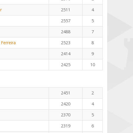
r
2511
4
2557
5
2488
7
 Ferreira
2523
8
2414
9
2425
10
2451
2
2420
4
2370
5
2319
6