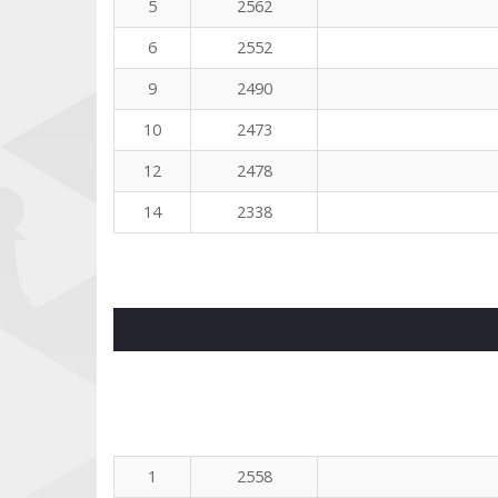
5
2562
6
2552
9
2490
10
2473
12
2478
14
2338
1
2558