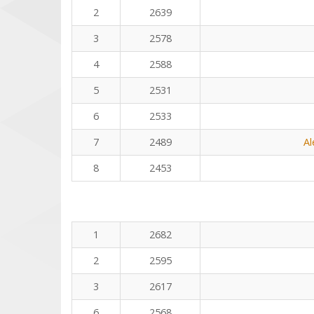
2
2639
3
2578
4
2588
5
2531
6
2533
7
2489
Al
8
2453
1
2682
2
2595
3
2617
6
2568