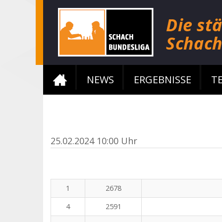
NEWS
ERGEBNISSE
T
25.02.2024 10:00 Uhr
1
2678
4
2591