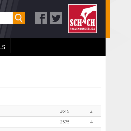
LS
g
2619
2
2575
4