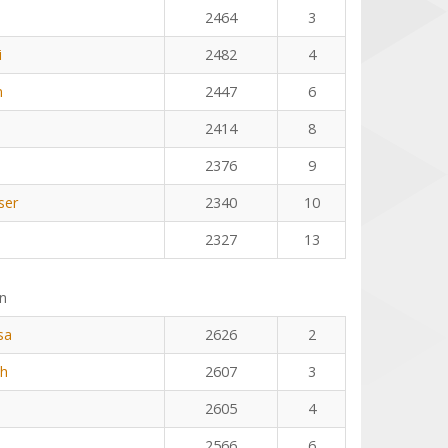
2464
3
i
2482
4
n
2447
6
2414
8
2376
9
ser
2340
10
2327
13
n
sa
2626
2
th
2607
3
2605
4
2566
6