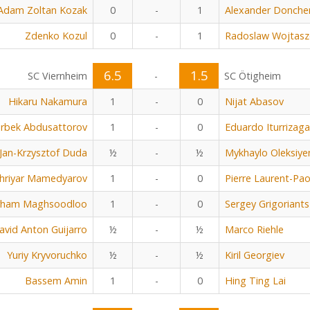
Adam Zoltan Kozak
0
-
1
Alexander Donche
Zdenko Kozul
0
-
1
Radoslaw Wojtasz
6.5
1.5
SC Viernheim
-
SC Ötigheim
Hikaru Nakamura
1
-
0
Nijat Abasov
rbek Abdusattorov
1
-
0
Eduardo Iturrizaga
Jan-Krzysztof Duda
½
-
½
Mykhaylo Oleksiye
hriyar Mamedyarov
1
-
0
Pierre Laurent-Pao
rham Maghsoodloo
1
-
0
Sergey Grigoriants
avid Anton Guijarro
½
-
½
Marco Riehle
Yuriy Kryvoruchko
½
-
½
Kiril Georgiev
Bassem Amin
1
-
0
Hing Ting Lai