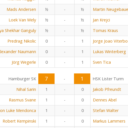
Mads Andersen
½
-
½
Martin Neugebaue
Loek Van Wely
½
-
½
Jan Krejci
ya Shekhar Ganguly
½
-
½
Tomas Kraus
Predrag Nikolic
0
-
1
Jorge Joao Viterbo
lexander Naumann
0
-
1
Lukas Winterberg
Jörg Wegerle
0
-
1
Sven Tica
7
1
Hamburger SK
-
HSK Lister Turm
Nihal Sarin
1
-
0
Jakob Pfreundt
Rasmus Svane
1
-
0
Dennes Abel
on Luke Mendonca
1
-
0
Stefan Walter
Robert Kempinski
1
-
0
Markus Lammers