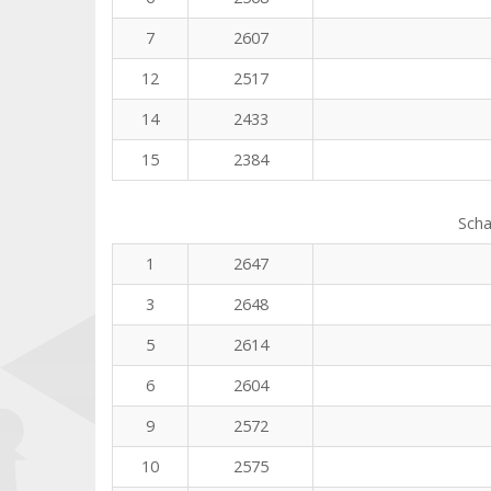
7
2607
12
2517
14
2433
15
2384
Scha
1
2647
3
2648
5
2614
6
2604
9
2572
10
2575