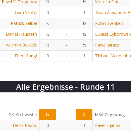
Pavel V. Tregubov
½
-
½
Vojtech Plat
Liam Vrolijk
0
-
1
Twan Alexander B
Patrick Zelbel
½
-
½
Robin Swinkels
Daniel Hausrath
½
-
½
Lukasz Cyborowsk
Valentin Buckels
½
-
½
Pawel Jaracz
Theo Gungl
0
-
1
Thibaut Vandenbu
Alle Ergebnisse - Runde 11
6
2
SK Kirchweyhe
-
MSA Zugzwang
Denis Kadric
0
-
1
Pavel Eljanov