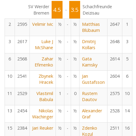
SV Werder
Schachfreunde
4.5
3.5
-
Bremen
Deizisau
2
2595
Velimir Ivic
½
-
½
Matthias
2647
1
Blübaum
3
2617
Luke J
½
-
½
Dmitrij
2648
3
McShane
Kollars
6
2568
Zahar
½
-
½
Gata
2614
5
Efimenko
Kamsky
10
2541
Zbynek
½
-
½
Jan
2604
6
Hracek
Gustafsson
11
2529
Vlastimil
1
-
0
Rustem
2575
10
Babula
Dautov
13
2454
Nikolas
½
-
½
Alexander
2528
14
Wachinger
Graf
15
2384
Jari Reuker
½
-
½
Zdenko
2511
16
Kozul