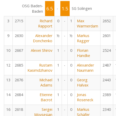
OSG Baden-
6.5
1.5
-
SG Solingen
Baden
3
2715
Richard
0
-
1
Max
2652
Rapport
Warmerdam
9
2630
Alexander
½
-
½
Markus
2601
Donchenko
Ragger
10
2667
Alexei Shirov
1
-
0
Florian
2524
Handke
12
2685
Rustam
1
-
0
Alexander
2487
Kasimdzhanov
Naumann
13
2676
Michael
1
-
0
Georg
2443
Adams
Halvax
14
2684
Etienne
1
-
0
Jonas
2389
Bacrot
Roseneck
16
2618
Sergei
1
-
0
Markus
2340
Movsesian
Schäfer