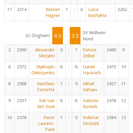
17
2314
Bennet
1
-
0
Luisa
2262
Hagner
Bashylina
SV Mülheim
4.5
3.5
SC Ötigheim
-
Nord
2
2590
Alexander
0
-
1
Patrick
2490
9
Motylev
Zelbel
6
2572
Mykhaylo
½
-
½
Daniel
2473
10
Oleksiyenko
Hausrath
8
2568
Matthieu
1
-
0
Mihail
2427
11
Cornette
Saltaev
9
2557
Erik Van
½
-
½
Valentin
2478
12
den Doel
Buckels
10
2576
Pierre
1
-
0
Volkmar
2384
13
Laurent-
Dinstuhl
Paoli