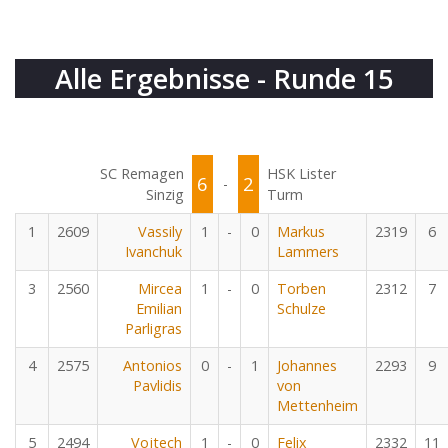
Alle Ergebnisse - Runde 15
SC Remagen
HSK Lister
6
2
-
Sinzig
Turm
1
2609
Vassily
1
-
0
Markus
2319
6
Ivanchuk
Lammers
3
2560
Mircea
1
-
0
Torben
2312
7
Emilian
Schulze
Parligras
4
2575
Antonios
0
-
1
Johannes
2293
9
Pavlidis
von
Mettenheim
5
2494
Vojtech
1
-
0
Felix
2332
11