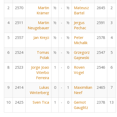
2
2570
Martin
½
-
½
Mateusz
2645
2
Krämer
Bartel
4
2511
Martin
½
-
½
Jergus
2591
3
Neugebauer
Pechac
5
2557
Jan Krejci
½
-
½
Peter
2578
4
Michalik
6
2524
Tomas
½
-
½
Grzegorz
2547
5
Polak
Gajewski
8
2523
Jorge Joao
1
-
0
Roven
2546
6
Viterbo
Vogel
Ferreira
9
2414
Lukas
0
-
1
Maximilian
2465
7
Winterberg
Neef
10
2425
Sven Tica
1
-
0
Gernot
2378
13
Gauglitz