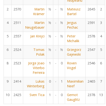
Nisipeanu
2
2570
Martin
½
-
½
Mateusz
2645
2
Krämer
Bartel
4
2511
Martin
½
-
½
Jergus
2591
3
Neugebauer
Pechac
5
2557
Jan Krejci
½
-
½
Peter
2578
4
Michalik
6
2524
Tomas
½
-
½
Grzegorz
2547
5
Polak
Gajewski
8
2523
Jorge Joao
1
-
0
Roven
2546
6
Viterbo
Vogel
Ferreira
9
2414
Lukas
0
-
1
Maximilian
2465
7
Winterberg
Neef
10
2425
Sven Tica
1
-
0
Gernot
2378
13
Gauglitz