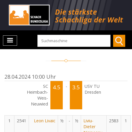
28.04.2024 10:00 Uhr
SC
4.5
-
3.5
USV TU
Heimbach-
Dresden
Weis-
Neuwied
1
2541
Leon Livaic
½
-
½
Liviu-
2583
1
Dieter