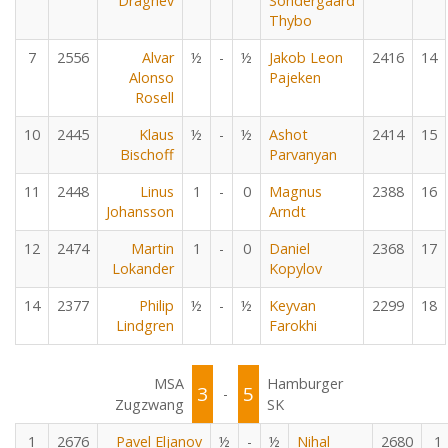
Dragnev
Sondergaard
Thybo
7
2556
Alvar
½
-
½
Jakob Leon
2416
14
Alonso
Pajeken
Rosell
10
2445
Klaus
½
-
½
Ashot
2414
15
Bischoff
Parvanyan
11
2448
Linus
1
-
0
Magnus
2388
16
Johansson
Arndt
12
2474
Martin
1
-
0
Daniel
2368
17
Lokander
Kopylov
14
2377
Philip
½
-
½
Keyvan
2299
18
Lindgren
Farokhi
MSA
Hamburger
3
5
-
Zugzwang
SK
1
2676
Pavel Eljanov
½
-
½
Nihal
2680
1