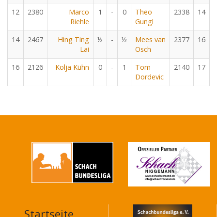
12
2380
Marco
1
-
0
Theo
2338
14
Riehle
Gungl
14
2467
Hing Ting
½
-
½
Mees van
2377
16
Lai
Osch
16
2126
Kolja Kühn
0
-
1
Tom
2140
17
Dordevic
Startseite