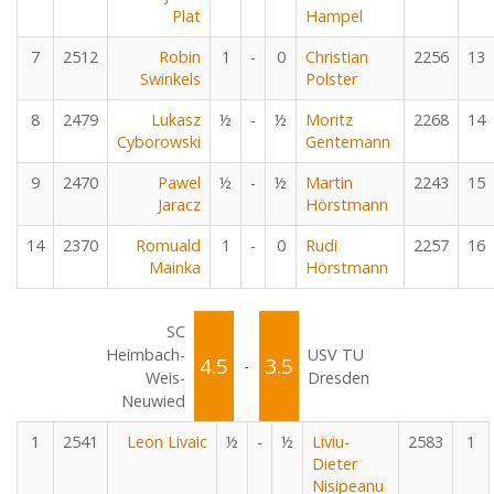
Plat
Hampel
7
2512
Robin
1
-
0
Christian
2256
13
Swinkels
Polster
8
2479
Lukasz
½
-
½
Moritz
2268
14
Cyborowski
Gentemann
9
2470
Pawel
½
-
½
Martin
2243
15
Jaracz
Hörstmann
14
2370
Romuald
1
-
0
Rudi
2257
16
Mainka
Hörstmann
SC
Heimbach-
USV TU
4.5
3.5
-
Weis-
Dresden
Neuwied
1
2541
Leon Livaic
½
-
½
Liviu-
2583
1
Dieter
Nisipeanu