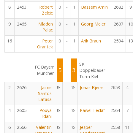
8
2453
Robert
0
-
1
Bassem Amin
2682
9
Zelcic
9
2465
Mladen
0
-
1
Georg Meier
2607
10
Palac
16
Peter
0
-
1
Arik Braun
2594
13
Orantek
SK
FC Bayern
5
3
-
Doppelbauer
München
Turm Kiel
2
2626
Jaime
½
-
½
Jonas Bjerre
2653
4
Santos
Latasa
4
2605
Pouya
½
-
½
Pawel Teclaf
2564
7
Idani
6
2566
Valentin
½
-
½
Jesper
2558
11