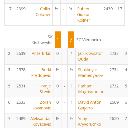
17
2399
Collin
½
-
½
Ruben
2439
17
Colbow
Gideon
Köllner
SK
1
7
-
SC Viernheim
Kirchweyhe
2
2639
Ante Brkic
0
-
1
Jan-Krzysztof
2733
3
Duda
3
2578
Borki
½
-
½
Shakhriyar
2734
4
Predojevic
Mamedyarov
5
2531
Hrvoje
0
-
1
Parham
2732
5
Stevic
Maghsoodloo
6
2533
Zoran
0
-
1
David Anton
2669
6
Jovanovic
Guijarro
7
2489
Aleksandar
½
-
½
Yuriy
2650
7
Kovacevic
Kryvoruchko