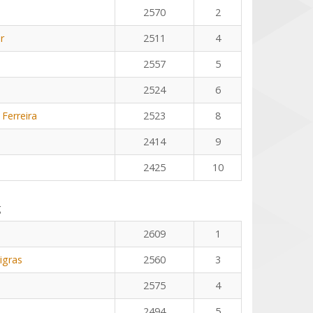
2570
2
r
2511
4
2557
5
2524
6
 Ferreira
2523
8
2414
9
2425
10
g
2609
1
igras
2560
3
2575
4
2494
5