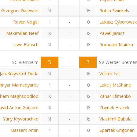
Grzegorz Gajewski
½
-
½
Robin Swinkels
Roven Vogel
1
-
0
Lukasz Cyborowsk
Maximilian Neef
½
-
½
Pawel Jaracz
Uwe Bönsch
½
-
½
Romuald Mainka
5
3
SC Viernheim
-
SV Werder Breme
Jan-Krzysztof Duda
½
-
½
Velimir Ivic
hriyar Mamedyarov
1
-
0
Luke J McShane
rham Maghsoodloo
½
-
½
Zahar Efimenko
avid Anton Guijarro
½
-
½
Zbynek Hracek
Yuriy Kryvoruchko
½
-
½
Vlastimil Babula
Bassem Amin
1
-
0
Spartak Grigorian