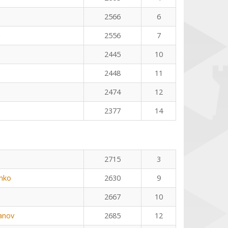
2566
6
l
2556
7
2445
10
2448
11
2474
12
2377
14
2715
3
nko
2630
9
2667
10
anov
2685
12