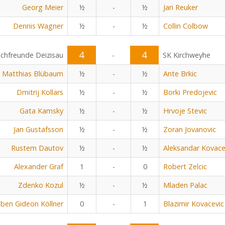
Georg Meier
½
-
½
Jari Reuker
Dennis Wagner
½
-
½
Collin Colbow
4
4
chfreunde Deizisau
-
SK Kirchweyhe
Matthias Blübaum
½
-
½
Ante Brkic
Dmitrij Kollars
½
-
½
Borki Predojevic
Gata Kamsky
½
-
½
Hrvoje Stevic
Jan Gustafsson
½
-
½
Zoran Jovanovic
Rustem Dautov
½
-
½
Aleksandar Kovace
Alexander Graf
1
-
0
Robert Zelcic
Zdenko Kozul
½
-
½
Mladen Palac
ben Gideon Köllner
0
-
1
Blazimir Kovacevic