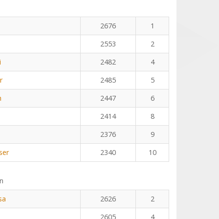
2676
1
2553
2
i
2482
4
r
2485
5
n
2447
6
2414
8
2376
9
ser
2340
10
n
sa
2626
2
2605
4