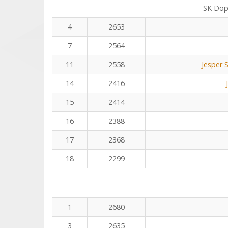
SK Dop
4
2653
7
2564
11
2558
Jesper 
14
2416
15
2414
16
2388
17
2368
18
2299
1
2680
3
2635