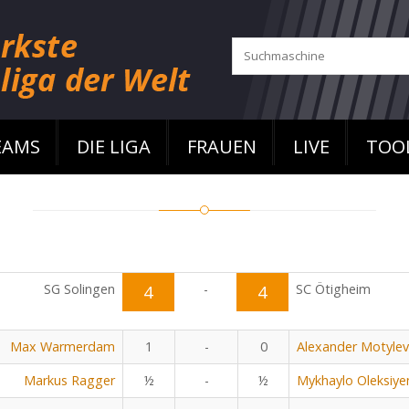
EAMS
DIE LIGA
FRAUEN
LIVE
TOO
SG Solingen
4
-
4
SC Ötigheim
Max Warmerdam
1
-
0
Alexander Motylev
Markus Ragger
½
-
½
Mykhaylo Oleksiye