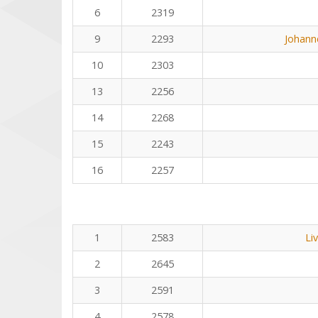
6
2319
9
2293
Johann
10
2303
13
2256
14
2268
15
2243
16
2257
1
2583
Li
2
2645
3
2591
4
2578