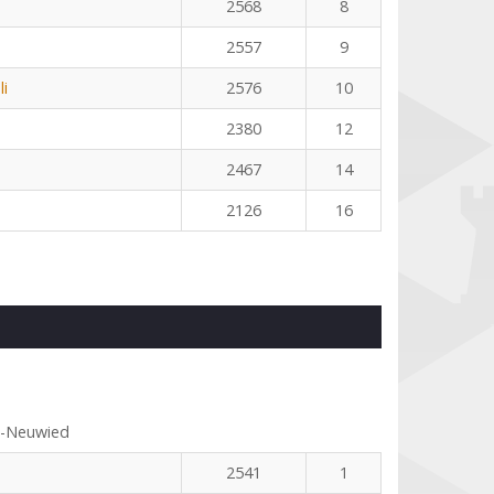
2568
8
2557
9
li
2576
10
2380
12
2467
14
2126
16
s-Neuwied
2541
1