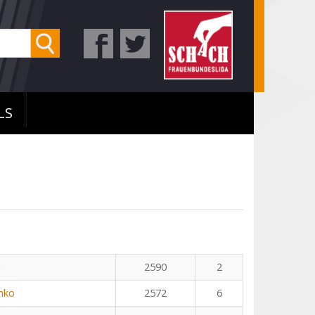
LS
2590
2
nko
2572
6