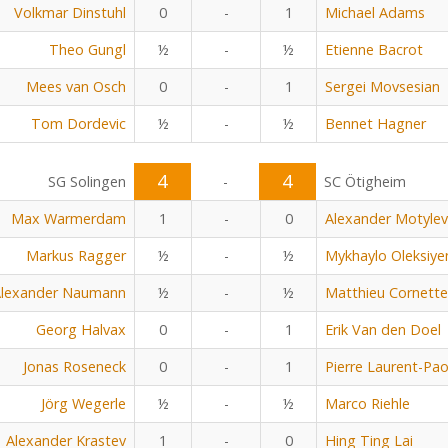
Volkmar Dinstuhl
0
-
1
Michael Adams
Theo Gungl
½
-
½
Etienne Bacrot
Mees van Osch
0
-
1
Sergei Movsesian
Tom Dordevic
½
-
½
Bennet Hagner
4
4
SG Solingen
-
SC Ötigheim
Max Warmerdam
1
-
0
Alexander Motylev
Markus Ragger
½
-
½
Mykhaylo Oleksiye
lexander Naumann
½
-
½
Matthieu Cornette
Georg Halvax
0
-
1
Erik Van den Doel
Jonas Roseneck
0
-
1
Pierre Laurent-Pao
Jörg Wegerle
½
-
½
Marco Riehle
Alexander Krastev
1
-
0
Hing Ting Lai