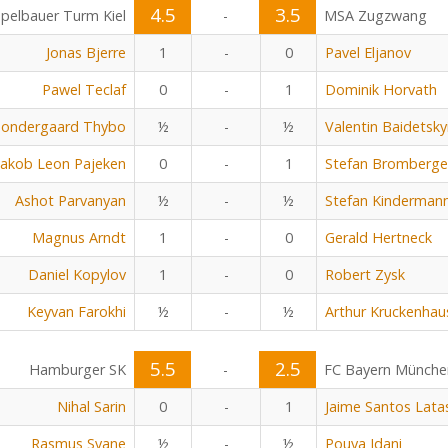
4.5
3.5
pelbauer Turm Kiel
-
MSA Zugzwang
Jonas Bjerre
1
-
0
Pavel Eljanov
Pawel Teclaf
0
-
1
Dominik Horvath
Sondergaard Thybo
½
-
½
Valentin Baidetsky
Jakob Leon Pajeken
0
-
1
Stefan Bromberge
Ashot Parvanyan
½
-
½
Stefan Kinderman
Magnus Arndt
1
-
0
Gerald Hertneck
Daniel Kopylov
1
-
0
Robert Zysk
Keyvan Farokhi
½
-
½
Arthur Kruckenhau
5.5
2.5
Hamburger SK
-
FC Bayern Münche
Nihal Sarin
0
-
1
Jaime Santos Lata
Rasmus Svane
½
-
½
Pouya Idani