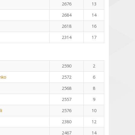
2676
13
2684
14
2618
16
2314
17
2590
2
nko
2572
6
2568
8
2557
9
li
2576
10
2380
12
2467
14