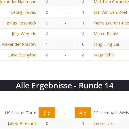
lexander Naumann
½
-
½
Matthieu Cornette
Georg Halvax
0
-
1
Erik Van den Doel
Jonas Roseneck
0
-
1
Pierre Laurent-Pao
Jörg Wegerle
½
-
½
Marco Riehle
Alexander Krastev
1
-
0
Hing Ting Lai
Luisa Bashylina
½
-
½
Kolja Kühn
Alle Ergebnisse - Runde 14
3.5
4.5
HSK Lister Turm
-
SC Heimbach-Wei
Jakob Pfreundt
0
-
1
Leon Livaic