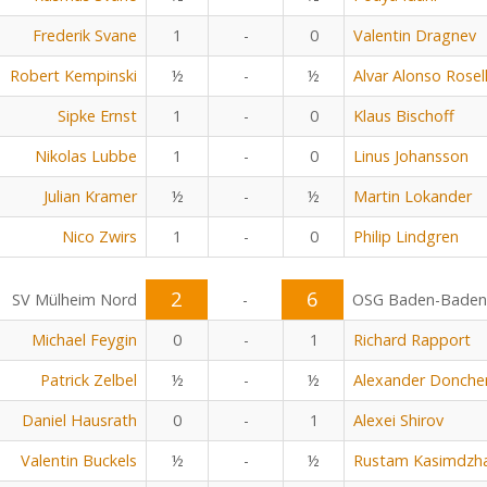
Frederik Svane
1
-
0
Valentin Dragnev
Robert Kempinski
½
-
½
Alvar Alonso Rosel
Sipke Ernst
1
-
0
Klaus Bischoff
Nikolas Lubbe
1
-
0
Linus Johansson
Julian Kramer
½
-
½
Martin Lokander
Nico Zwirs
1
-
0
Philip Lindgren
2
6
SV Mülheim Nord
-
OSG Baden-Baden
Michael Feygin
0
-
1
Richard Rapport
Patrick Zelbel
½
-
½
Alexander Donche
Daniel Hausrath
0
-
1
Alexei Shirov
Valentin Buckels
½
-
½
Rustam Kasimdzh