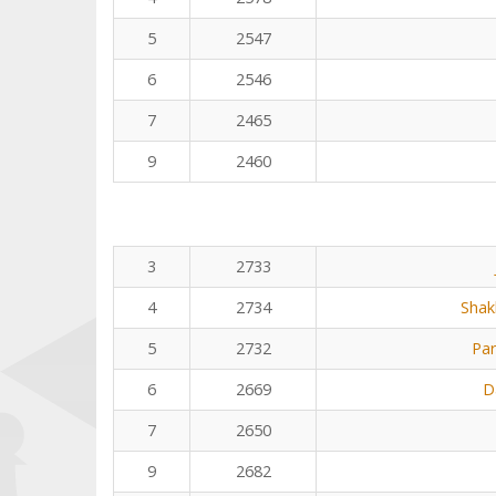
5
2547
6
2546
7
2465
9
2460
3
2733
4
2734
Shak
5
2732
Pa
6
2669
D
7
2650
9
2682