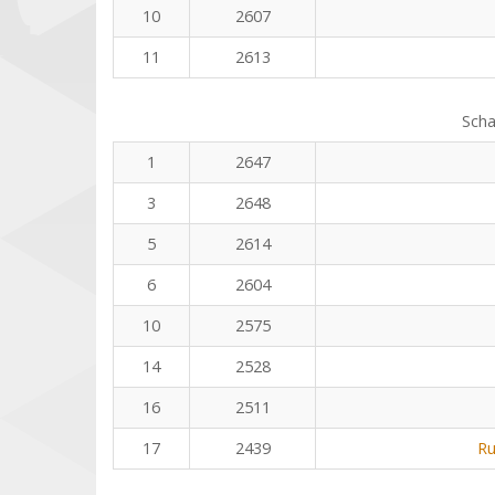
10
2607
11
2613
Scha
1
2647
3
2648
5
2614
6
2604
10
2575
14
2528
16
2511
17
2439
Ru