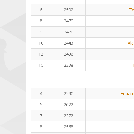
6
2502
Tw
8
2479
9
2470
10
2443
Al
12
2438
15
2338
4
2590
Eduard
5
2622
7
2572
8
2568