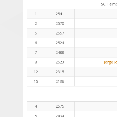
SC Heim
1
2541
2
2570
5
2557
6
2524
7
2488
8
2523
Jorge J
12
2315
15
2136
4
2575
5
2494