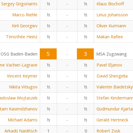
Sergey Grigoriants
½
-
½
Klaus Bischoff
Marco Riehle
½
-
½
Linus Johansson
Kiril Georgiev
½
-
½
Oliver Kurmann
Timothée Heinz
½
-
½
Makan Rafiee
5
3
OSG Baden-Baden
-
MSA Zugzwang
me Vachier-Lagrave
½
-
½
Pavel Eljanov
Vincent Keymer
½
-
½
David Shengelia
Nikita Vitiugov
½
-
½
Valentin Baidetsky
adoslaw Wojtaszek
½
-
½
Stefan Kinderman
tam Kasimdzhanov
½
-
½
Gudmundur Kjarta
Michael Adams
½
-
½
Gerald Hertneck
Arkadij Naiditsch
1
-
0
Robert Zysk