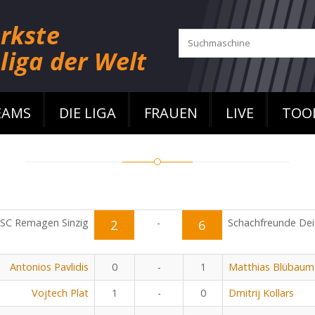
EAMS
DIE LIGA
FRAUEN
LIVE
TOO
SC Remagen Sinzig
2
-
6
Schachfreunde Dei
Antonios Pavlidis
0
-
1
Matthias Blübaum
Vojtech Plat
1
-
0
Dmitrij Kollars