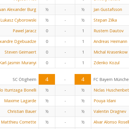
an Alexander Burg
½
-
½
Jan Gustafsson
Lukasz Cyborowski
½
-
½
Stepan Zilka
Pawel Jaracz
0
-
1
Rustem Dautov
exandre Dgebuadze
0
-
1
Andreas Heimann
Steven Geirnaert
0
-
1
Michal Krasenkow
Karl-Jasmin Muranyi
0
-
1
Zdenko Kozul
4
4
SC Ötigheim
-
FC Bayern Münche
o Iturrizaga Bonelli
½
-
½
Niclas Huschenbe
Maxime Lagarde
½
-
½
Pouya Idani
Christian Bauer
½
-
½
Valentin Dragnev
Matthieu Cornette
½
-
½
Alvar Alonso Rosel