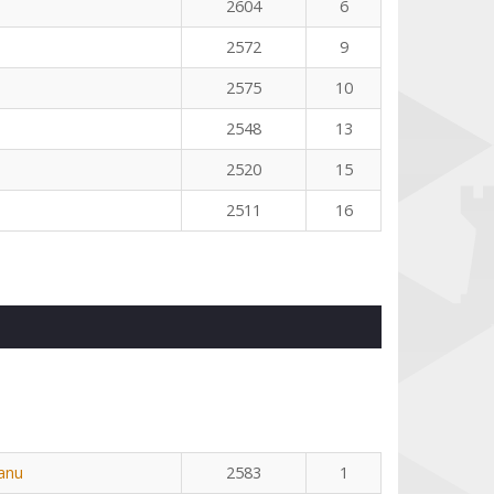
2604
6
2572
9
2575
10
2548
13
2520
15
2511
16
eanu
2583
1