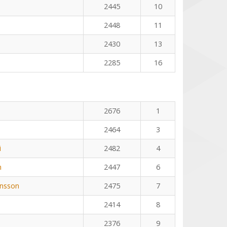
2445
10
2448
11
2430
13
2285
16
2676
1
2464
3
i
2482
4
n
2447
6
nsson
2475
7
2414
8
2376
9