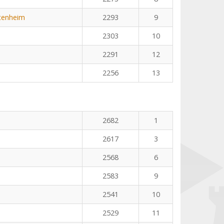
tenheim
2293
9
2303
10
2291
12
2256
13
n
2682
1
2617
3
2568
6
2583
9
2541
10
2529
11