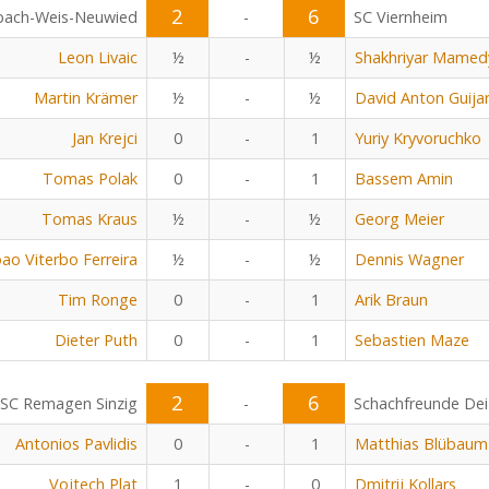
2
6
bach-Weis-Neuwied
-
SC Viernheim
Leon Livaic
½
-
½
Shakhriyar Mamed
Martin Krämer
½
-
½
David Anton Guija
Jan Krejci
0
-
1
Yuriy Kryvoruchko
Tomas Polak
0
-
1
Bassem Amin
Tomas Kraus
½
-
½
Georg Meier
oao Viterbo Ferreira
½
-
½
Dennis Wagner
Tim Ronge
0
-
1
Arik Braun
Dieter Puth
0
-
1
Sebastien Maze
2
6
SC Remagen Sinzig
-
Schachfreunde Dei
Antonios Pavlidis
0
-
1
Matthias Blübaum
Vojtech Plat
1
-
0
Dmitrij Kollars