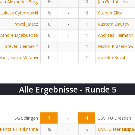
an Alexander Burg
½
-
½
Jan Gustafsson
Lukasz Cyborowski
½
-
½
Stepan Zilka
Pawel Jaracz
0
-
1
Rustem Dautov
exandre Dgebuadze
0
-
1
Andreas Heimann
Steven Geirnaert
0
-
1
Michal Krasenkow
Karl-Jasmin Muranyi
0
-
1
Zdenko Kozul
Alle Ergebnisse - Runde 5
4
4
SG Solingen
-
USV TU Dresden
Pentala Harikrishna
½
-
½
Liviu-Dieter Nisip