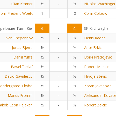
Julian Kramer
½
-
½
Nikolas Wachinger
om-Frederic Woelk
1
-
0
Collin Colbow
4
4
pelbauer Turm Kiel
-
SK Kirchweyhe
Ivan Cheparinov
½
-
½
Denis Kadric
Jonas Bjerre
½
-
½
Ante Brkic
Daniil Yuffa
½
-
½
Borki Predojevic
Pawel Teclaf
½
-
½
Robert Markus
David Gavrilescu
½
-
½
Hrvoje Stevic
Sondergaard Thybo
½
-
½
Zoran Jovanovic
Marius Fromm
½
-
½
Aleksandar Kovace
Jakob Leon Pajeken
½
-
½
Robert Zelcic