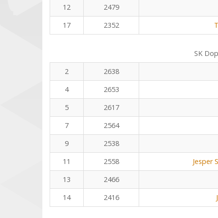
12
2479
17
2352
T
SK Dop
2
2638
4
2653
5
2617
7
2564
9
2538
11
2558
Jesper 
13
2466
14
2416