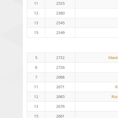
11
2535
12
2380
13
2545
15
2349
5
2732
Maxi
6
2726
7
2688
11
2671
R
12
2685
Rus
13
2676
15
2661