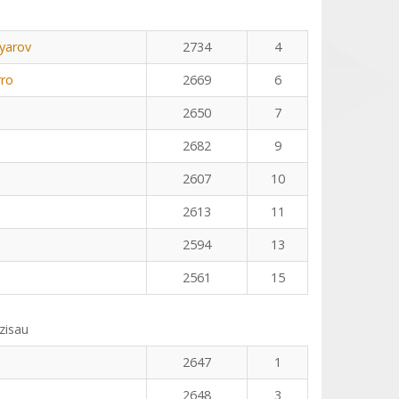
yarov
2734
4
rro
2669
6
2650
7
2682
9
2607
10
2613
11
2594
13
2561
15
zisau
2647
1
2648
3