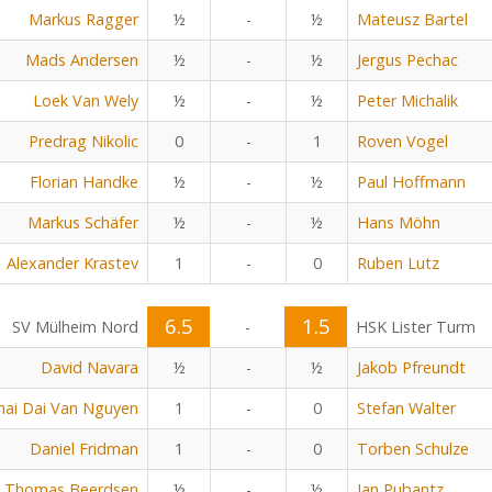
Markus Ragger
½
-
½
Mateusz Bartel
Mads Andersen
½
-
½
Jergus Pechac
Loek Van Wely
½
-
½
Peter Michalik
Predrag Nikolic
0
-
1
Roven Vogel
Florian Handke
½
-
½
Paul Hoffmann
Markus Schäfer
½
-
½
Hans Möhn
Alexander Krastev
1
-
0
Ruben Lutz
6.5
1.5
SV Mülheim Nord
-
HSK Lister Turm
David Navara
½
-
½
Jakob Pfreundt
hai Dai Van Nguyen
1
-
0
Stefan Walter
Daniel Fridman
1
-
0
Torben Schulze
Thomas Beerdsen
½
-
½
Jan Pubantz