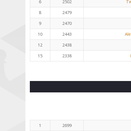
6
2502
Tw
8
2479
9
2470
10
2443
Al
12
2438
15
2338
1
2699