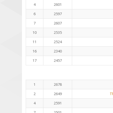
4
2601
6
2597
7
2607
10
2535
11
2524
16
2340
17
2457
1
2678
2
2649
T
4
2591
7
2501