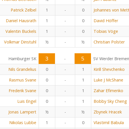
Patrick Zelbel
1
-
0
Johannes von Met
Daniel Hausrath
1
-
0
David Höffer
Valentin Buckels
1
-
0
Tobias Vöge
Volkmar Dinstuhl
½
-
½
Christian Polster
3
5
Hamburger SK
-
SV Werder Breme
Nils Grandelius
0
-
1
Kirill Shevchenko
Rasmus Svane
0
-
1
Luke J McShane
Frederik Svane
0
-
1
Zahar Efimenko
Luis Engel
0
-
1
Bobby Sky Cheng
Jonas Lampert
½
-
½
Zbynek Hracek
Nikolas Lubbe
1
-
0
Vlastimil Babula