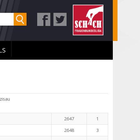
LS
zisau
2647
1
2648
3