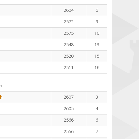
2604
6
2572
9
2575
10
2548
13
2520
15
2511
16
n
th
2607
3
2605
4
2566
6
l
2556
7