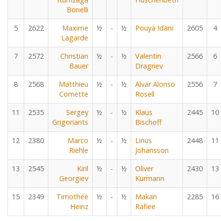
Bonelli
5
2622
Maxime
½
-
½
Pouya Idani
2605
4
Lagarde
7
2572
Christian
½
-
½
Valentin
2566
6
Bauer
Dragnev
8
2568
Matthieu
½
-
½
Alvar Alonso
2556
7
Cornette
Rosell
11
2535
Sergey
½
-
½
Klaus
2445
10
Grigoriants
Bischoff
12
2380
Marco
½
-
½
Linus
2448
11
Riehle
Johansson
13
2545
Kiril
½
-
½
Oliver
2430
13
Georgiev
Kurmann
15
2349
Timothée
½
-
½
Makan
2285
16
Heinz
Rafiee