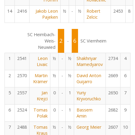
14
2416
Jakob Leon
½
-
½
Robert
2453
8
Pajeken
Zelcic
SC Heimbach-
2
6
Weis-
-
SC Viernheim
Neuwied
1
2541
Leon
½
-
½
Shakhriyar
2734
4
Livaic
Mamedyarov
2
2570
Martin
½
-
½
David Anton
2669
6
Krämer
Guijarro
5
2557
Jan
0
-
1
Yuriy
2650
7
Krejci
Kryvoruchko
6
2524
Tomas
0
-
1
Bassem
2682
9
Polak
Amin
7
2488
Tomas
½
-
½
Georg Meier
2607
10
Kraus