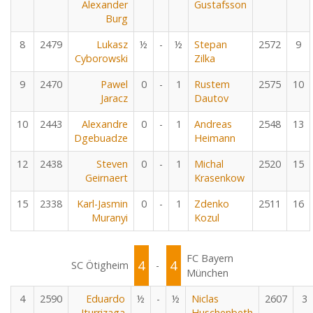
Alexander
Gustafsson
Burg
8
2479
Lukasz
½
-
½
Stepan
2572
9
Cyborowski
Zilka
9
2470
Pawel
0
-
1
Rustem
2575
10
Jaracz
Dautov
10
2443
Alexandre
0
-
1
Andreas
2548
13
Dgebuadze
Heimann
12
2438
Steven
0
-
1
Michal
2520
15
Geirnaert
Krasenkow
15
2338
Karl-Jasmin
0
-
1
Zdenko
2511
16
Muranyi
Kozul
FC Bayern
4
4
SC Ötigheim
-
München
4
2590
Eduardo
½
-
½
Niclas
2607
3
Iturrizaga
Huschenbeth