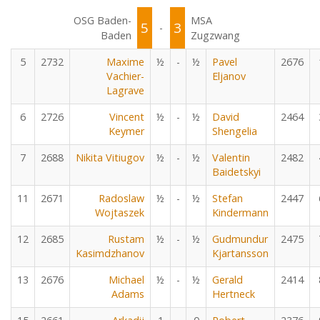
OSG Baden-
MSA
5
3
-
Baden
Zugzwang
5
2732
Maxime
½
-
½
Pavel
2676
Vachier-
Eljanov
Lagrave
6
2726
Vincent
½
-
½
David
2464
Keymer
Shengelia
7
2688
Nikita Vitiugov
½
-
½
Valentin
2482
Baidetskyi
11
2671
Radoslaw
½
-
½
Stefan
2447
Wojtaszek
Kindermann
12
2685
Rustam
½
-
½
Gudmundur
2475
Kasimdzhanov
Kjartansson
13
2676
Michael
½
-
½
Gerald
2414
Adams
Hertneck