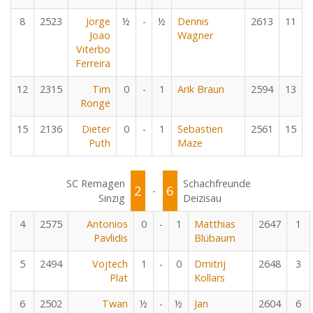
8
2523
Jorge
½
-
½
Dennis
2613
11
Joao
Wagner
Viterbo
Ferreira
12
2315
Tim
0
-
1
Arik Braun
2594
13
Ronge
15
2136
Dieter
0
-
1
Sebastien
2561
15
Puth
Maze
SC Remagen
Schachfreunde
2
6
-
Sinzig
Deizisau
4
2575
Antonios
0
-
1
Matthias
2647
1
Pavlidis
Blübaum
5
2494
Vojtech
1
-
0
Dmitrij
2648
3
Plat
Kollars
6
2502
Twan
½
-
½
Jan
2604
6