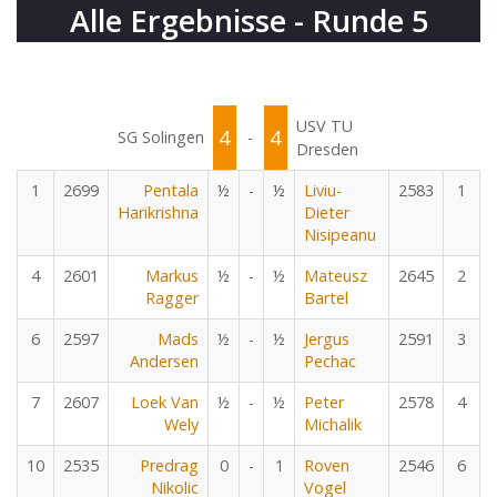
Alle Ergebnisse - Runde 5
USV TU
4
4
SG Solingen
-
Dresden
1
2699
Pentala
½
-
½
Liviu-
2583
1
Harikrishna
Dieter
Nisipeanu
4
2601
Markus
½
-
½
Mateusz
2645
2
Ragger
Bartel
6
2597
Mads
½
-
½
Jergus
2591
3
Andersen
Pechac
7
2607
Loek Van
½
-
½
Peter
2578
4
Wely
Michalik
10
2535
Predrag
0
-
1
Roven
2546
6
Nikolic
Vogel