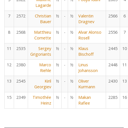
Lagarde
7
2572
Christian
½
-
½
Valentin
2566
6
Bauer
Dragnev
8
2568
Matthieu
½
-
½
Alvar Alonso
2556
7
Cornette
Rosell
11
2535
Sergey
½
-
½
Klaus
2445
10
Grigoriants
Bischoff
12
2380
Marco
½
-
½
Linus
2448
11
Riehle
Johansson
13
2545
Kiril
½
-
½
Oliver
2430
13
Georgiev
Kurmann
15
2349
Timothée
½
-
½
Makan
2285
16
Heinz
Rafiee