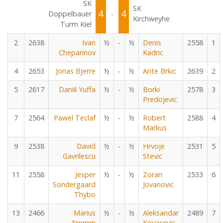
SK
SK
4
4
Doppelbauer
-
Kirchweyhe
Turm Kiel
2
2638
Ivan
½
-
½
Denis
2558
1
Cheparinov
Kadric
4
2653
Jonas Bjerre
½
-
½
Ante Brkic
2639
2
5
2617
Daniil Yuffa
½
-
½
Borki
2578
3
Predojevic
7
2564
Pawel Teclaf
½
-
½
Robert
2588
4
Markus
9
2538
David
½
-
½
Hrvoje
2531
5
Gavrilescu
Stevic
11
2558
Jesper
½
-
½
Zoran
2533
6
Sondergaard
Jovanovic
Thybo
13
2466
Marius
½
-
½
Aleksandar
2489
7
Fromm
Kovacevic