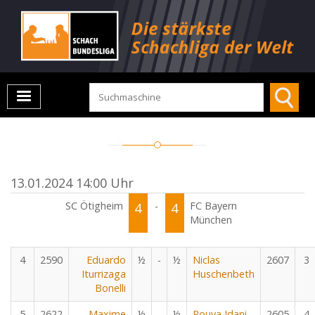
13.01.2024 14:00 Uhr
SC Ötigheim
4
-
4
FC Bayern
München
4
2590
Eduardo
½
-
½
Niclas
2607
3
Iturrizaga
Huschenbeth
Bonelli
5
2622
Maxime
½
-
½
Pouya Idani
2605
4