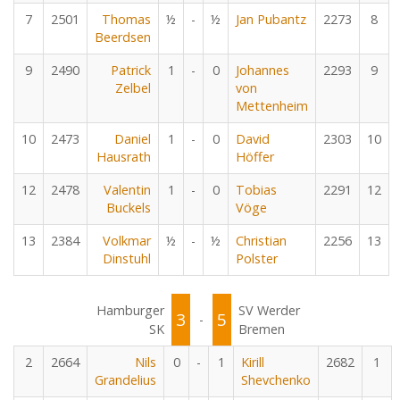
7
2501
Thomas
½
-
½
Jan Pubantz
2273
8
Beerdsen
9
2490
Patrick
1
-
0
Johannes
2293
9
Zelbel
von
Mettenheim
10
2473
Daniel
1
-
0
David
2303
10
Hausrath
Höffer
12
2478
Valentin
1
-
0
Tobias
2291
12
Buckels
Vöge
13
2384
Volkmar
½
-
½
Christian
2256
13
Dinstuhl
Polster
Hamburger
SV Werder
3
5
-
SK
Bremen
2
2664
Nils
0
-
1
Kirill
2682
1
Grandelius
Shevchenko