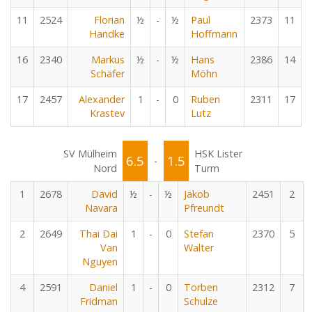
11
2524
Florian
½
-
½
Paul
2373
11
Handke
Hoffmann
16
2340
Markus
½
-
½
Hans
2386
14
Schäfer
Möhn
17
2457
Alexander
1
-
0
Ruben
2311
17
Krastev
Lutz
SV Mülheim
HSK Lister
6.5
1.5
-
Nord
Turm
1
2678
David
½
-
½
Jakob
2451
2
Navara
Pfreundt
2
2649
Thai Dai
1
-
0
Stefan
2370
5
Van
Walter
Nguyen
4
2591
Daniel
1
-
0
Torben
2312
7
Fridman
Schulze