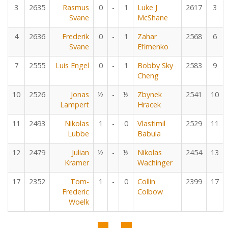
3
2635
Rasmus
0
-
1
Luke J
2617
3
Svane
McShane
4
2636
Frederik
0
-
1
Zahar
2568
6
Svane
Efimenko
7
2555
Luis Engel
0
-
1
Bobby Sky
2583
9
Cheng
10
2526
Jonas
½
-
½
Zbynek
2541
10
Lampert
Hracek
11
2493
Nikolas
1
-
0
Vlastimil
2529
11
Lubbe
Babula
12
2479
Julian
½
-
½
Nikolas
2454
13
Kramer
Wachinger
17
2352
Tom-
1
-
0
Collin
2399
17
Frederic
Colbow
Woelk