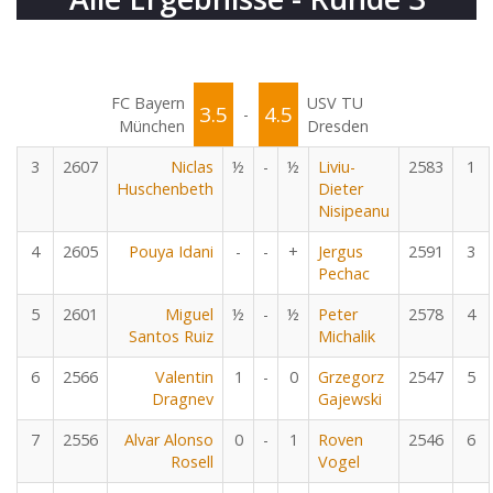
FC Bayern
USV TU
3.5
4.5
-
München
Dresden
3
2607
Niclas
½
-
½
Liviu-
2583
1
Huschenbeth
Dieter
Nisipeanu
4
2605
Pouya Idani
-
-
+
Jergus
2591
3
Pechac
5
2601
Miguel
½
-
½
Peter
2578
4
Santos Ruiz
Michalik
6
2566
Valentin
1
-
0
Grzegorz
2547
5
Dragnev
Gajewski
7
2556
Alvar Alonso
0
-
1
Roven
2546
6
Rosell
Vogel