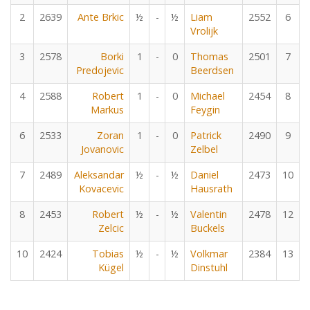
2
2639
Ante Brkic
½
-
½
Liam
2552
6
Vrolijk
3
2578
Borki
1
-
0
Thomas
2501
7
Predojevic
Beerdsen
4
2588
Robert
1
-
0
Michael
2454
8
Markus
Feygin
6
2533
Zoran
1
-
0
Patrick
2490
9
Jovanovic
Zelbel
7
2489
Aleksandar
½
-
½
Daniel
2473
10
Kovacevic
Hausrath
8
2453
Robert
½
-
½
Valentin
2478
12
Zelcic
Buckels
10
2424
Tobias
½
-
½
Volkmar
2384
13
Kügel
Dinstuhl