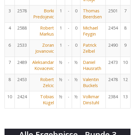
3
2578
Borki
1
-
0
Thomas
2501
7
Predojevic
Beerdsen
4
2588
Robert
1
-
0
Michael
2454
8
Markus
Feygin
6
2533
Zoran
1
-
0
Patrick
2490
9
Jovanovic
Zelbel
7
2489
Aleksandar
½
-
½
Daniel
2473
10
Kovacevic
Hausrath
8
2453
Robert
½
-
½
Valentin
2478
12
Zelcic
Buckels
10
2424
Tobias
½
-
½
Volkmar
2384
13
Kügel
Dinstuhl
Alle Ergebnisse - Runde 3