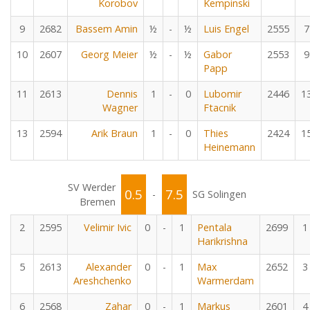
Korobov
Kempinski
9
2682
Bassem Amin
½
-
½
Luis Engel
2555
7
10
2607
Georg Meier
½
-
½
Gabor
2553
9
Papp
11
2613
Dennis
1
-
0
Lubomir
2446
1
Wagner
Ftacnik
13
2594
Arik Braun
1
-
0
Thies
2424
1
Heinemann
SV Werder
0.5
7.5
-
SG Solingen
Bremen
2
2595
Velimir Ivic
0
-
1
Pentala
2699
1
Harikrishna
5
2613
Alexander
0
-
1
Max
2652
3
Areshchenko
Warmerdam
6
2568
Zahar
0
-
1
Markus
2601
4