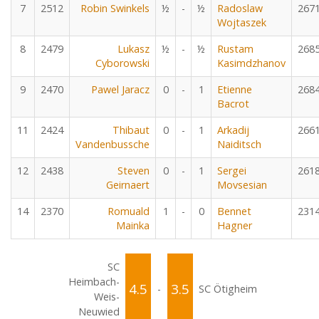
7
2512
Robin Swinkels
½
-
½
Radoslaw
267
Wojtaszek
8
2479
Lukasz
½
-
½
Rustam
268
Cyborowski
Kasimdzhanov
9
2470
Pawel Jaracz
0
-
1
Etienne
268
Bacrot
11
2424
Thibaut
0
-
1
Arkadij
266
Vandenbussche
Naiditsch
12
2438
Steven
0
-
1
Sergei
261
Geirnaert
Movsesian
14
2370
Romuald
1
-
0
Bennet
231
Mainka
Hagner
SC
Heimbach-
4.5
3.5
-
SC Ötigheim
Weis-
Neuwied