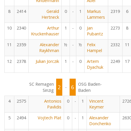
Kindermann
Abel
8
2414
Gerald
0
-
1
Markus
2319
6
Hertneck
Lammers
10
2340
Arthur
1
-
0
Jan
2273
8
Kruckenhauser
Pubantz
11
2359
Alexander
½
-
½
Felix
2332
11
Raykhman
Hampel
12
2378
Julian Jorczik
1
-
0
Artem
2249
17
Dyachuk
SC Remagen
OSG Baden-
2
6
-
Sinzig
Baden
4
2575
Antonios
0
-
1
Vincent
272
Pavlidis
Keymer
5
2494
Vojtech Plat
0
-
1
Alexander
263
Donchenko