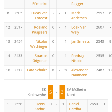
Efimenko
Ragger
8
2505
Lucas van
-
-
+
Mads
2597
6
Foreest
Andersen
12
2517
Roeland
0
-
1
Loek Van
2607
7
Pruijssers
Wely
13
2454
Nikolas
0
-
1
Jan Smeets
2543
9
Wachinger
14
2433
Spartak
0
-
1
Predrag
2535
1
Grigorian
Nikolic
16
2312
Lara Schulze
½
-
½
Alexander
2487
1
Naumann
SK
SV Mülheim
5
3
-
Kirchweyhe
Nord
1
2558
Denis
0
-
1
Daniel
2650
3
Kadric
Dardha