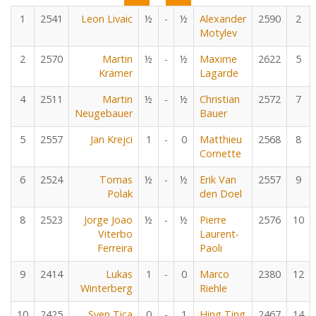
1
2541
Leon Livaic
½
-
½
Alexander
2590
2
Motylev
2
2570
Martin
½
-
½
Maxime
2622
5
Krämer
Lagarde
4
2511
Martin
½
-
½
Christian
2572
7
Neugebauer
Bauer
5
2557
Jan Krejci
1
-
0
Matthieu
2568
8
Cornette
6
2524
Tomas
½
-
½
Erik Van
2557
9
Polak
den Doel
8
2523
Jorge Joao
½
-
½
Pierre
2576
10
Viterbo
Laurent-
Ferreira
Paoli
9
2414
Lukas
1
-
0
Marco
2380
12
Winterberg
Riehle
10
2425
Sven Tica
0
-
1
Hing Ting
2467
14