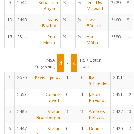
9
2544
Sebastian
½
-
½
Jens-Uwe
2429
8
Bogner
Maiwald
10
2445
Klaus
½
-
½
Uwe
2460
9
Bischoff
Bönsch
15
2314
Peter
½
-
½
Hans
2386
14
Meister
Möhn
MSA
HSK Lister
4
4
-
Zugzwang
Turm
1
2676
Pavel Eljanov
1
-
0
Ilja
2451
1
Schneider
2
2553
Dominik
0
-
1
Jakob
2451
2
Horvath
Pfreundt
5
2485
Stefan
½
-
½
Anthony
2427
3
Bromberger
Petkidis
6
2447
Stefan
0
-
1
Dennes
2420
4