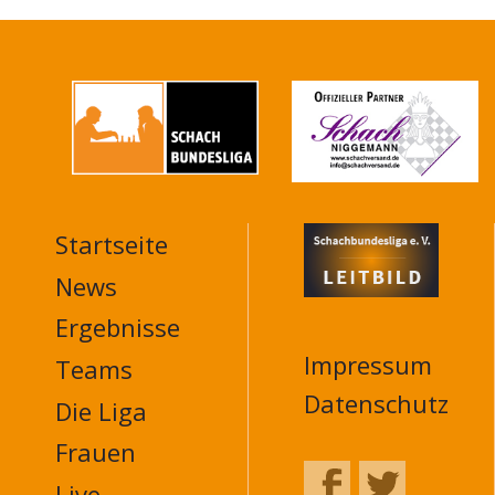
Startseite
MAIN
NAVIGATION
News
FOOTER
Ergebnisse
Impressum
Teams
Datenschutz
Die Liga
Frauen
Live