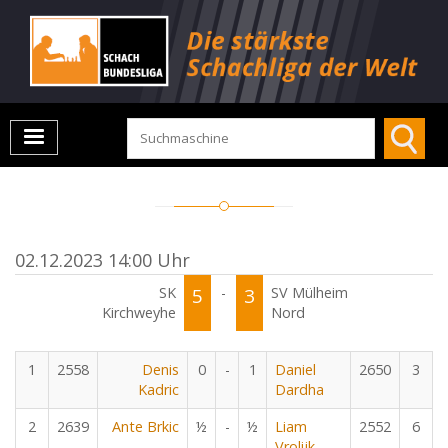
02.12.2023 14:00 Uhr
SK
5
-
3
SV Mülheim
Kirchweyhe
Nord
1
2558
Denis
0
-
1
Daniel
2650
3
Kadric
Dardha
2
2639
Ante Brkic
½
-
½
Liam
2552
6
Vrolijk