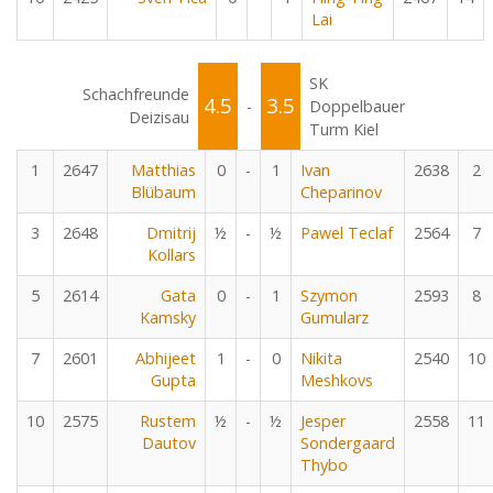
Lai
SK
Schachfreunde
4.5
3.5
-
Doppelbauer
Deizisau
Turm Kiel
1
2647
Matthias
0
-
1
Ivan
2638
2
Blübaum
Cheparinov
3
2648
Dmitrij
½
-
½
Pawel Teclaf
2564
7
Kollars
5
2614
Gata
0
-
1
Szymon
2593
8
Kamsky
Gumularz
7
2601
Abhijeet
1
-
0
Nikita
2540
10
Gupta
Meshkovs
10
2575
Rustem
½
-
½
Jesper
2558
11
Dautov
Sondergaard
Thybo