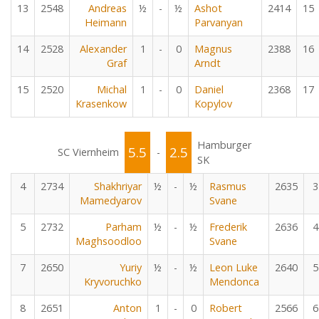
13
2548
Andreas
½
-
½
Ashot
2414
15
Heimann
Parvanyan
14
2528
Alexander
1
-
0
Magnus
2388
16
Graf
Arndt
15
2520
Michal
1
-
0
Daniel
2368
17
Krasenkow
Kopylov
Hamburger
5.5
2.5
SC Viernheim
-
SK
4
2734
Shakhriyar
½
-
½
Rasmus
2635
3
Mamedyarov
Svane
5
2732
Parham
½
-
½
Frederik
2636
4
Maghsoodloo
Svane
7
2650
Yuriy
½
-
½
Leon Luke
2640
5
Kryvoruchko
Mendonca
8
2651
Anton
1
-
0
Robert
2566
6