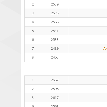
2
2639
3
2578
4
2588
5
2531
6
2533
7
2489
Al
8
2453
1
2682
2
2595
3
2617
6
2568