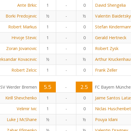
Ante Brkic
1
-
0
David Shengelia
Borki Predojevic
½
-
½
Valentin Baidetsky
Robert Markus
1
-
0
Stefan Kinderman
Hrvoje Stevic
1
-
0
Gerald Hertneck
Zoran Jovanovic
1
-
0
Robert Zysk
eksandar Kovacevic
½
-
½
Arthur Kruckenhau
Robert Zelcic
1
-
0
Frank Zeller
5.5
2.5
SV Werder Bremen
-
FC Bayern Münche
Kirill Shevchenko
1
-
0
Jaime Santos Lata
Velimir Ivic
1
-
0
Niclas Huschenbe
Luke J McShane
½
-
½
Pouya Idani
Zahar Efimenko
½
-
½
Valentin Dragnev