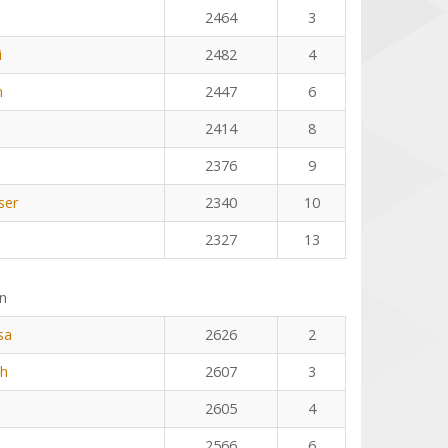
2464
3
i
2482
4
n
2447
6
2414
8
2376
9
ser
2340
10
2327
13
n
sa
2626
2
th
2607
3
2605
4
2566
6