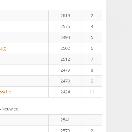
g
2619
2
2575
4
2494
5
urg
2502
6
2512
7
i
2479
8
2470
9
ssche
2424
11
s-Neuwied
2541
1
2570
2