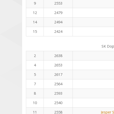
9
2553
12
2479
14
2494
15
2424
SK Dop
2
2638
4
2653
5
2617
7
2564
8
2593
10
2540
11
2558
Jesper 