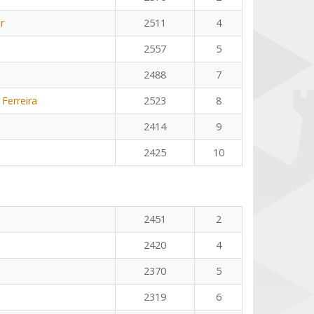
r
2511
4
2557
5
2488
7
 Ferreira
2523
8
2414
9
2425
10
2451
2
2420
4
2370
5
2319
6