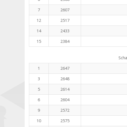
7
2607
12
2517
14
2433
15
2384
Scha
1
2647
3
2648
5
2614
6
2604
9
2572
10
2575