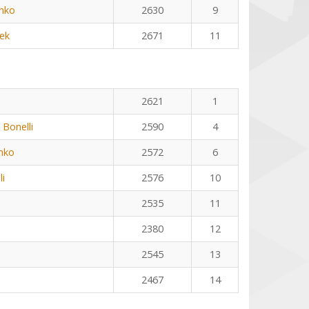
nko
2630
9
ek
2671
11
2621
1
 Bonelli
2590
4
nko
2572
6
li
2576
10
2535
11
2380
12
2545
13
2467
14