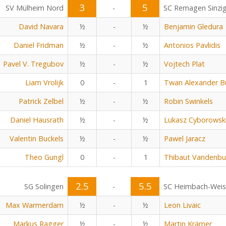
3
5
SV Mülheim Nord
-
SC Remagen Sinzi
David Navara
½
-
½
Benjamin Gledura
Daniel Fridman
½
-
½
Antonios Pavlidis
Pavel V. Tregubov
½
-
½
Vojtech Plat
Liam Vrolijk
0
-
1
Twan Alexander B
Patrick Zelbel
½
-
½
Robin Swinkels
Daniel Hausrath
½
-
½
Lukasz Cyborowsk
Valentin Buckels
½
-
½
Pawel Jaracz
Theo Gungl
0
-
1
Thibaut Vandenbu
2.5
5.5
SG Solingen
-
SC Heimbach-Wei
Max Warmerdam
½
-
½
Leon Livaic
Markus Ragger
½
-
½
Martin Krämer