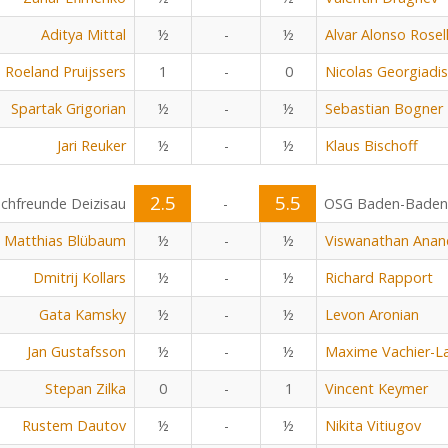
Aditya Mittal
½
-
½
Alvar Alonso Rosel
Roeland Pruijssers
1
-
0
Nicolas Georgiadis
Spartak Grigorian
½
-
½
Sebastian Bogner
Jari Reuker
½
-
½
Klaus Bischoff
2.5
5.5
chfreunde Deizisau
-
OSG Baden-Baden
Matthias Blübaum
½
-
½
Viswanathan Anan
Dmitrij Kollars
½
-
½
Richard Rapport
Gata Kamsky
½
-
½
Levon Aronian
Jan Gustafsson
½
-
½
Maxime Vachier-L
Stepan Zilka
0
-
1
Vincent Keymer
Rustem Dautov
½
-
½
Nikita Vitiugov