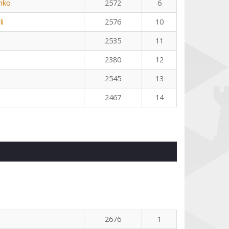
nko
2572
6
li
2576
10
2535
11
2380
12
2545
13
2467
14
2676
1