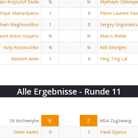
Jan-Krzysztof Duda
½
-
½
Mykhaylo Oleksiye
hriyar Mamedyarov
1
-
0
Pierre Laurent-Pao
rham Maghsoodloo
1
-
0
Sergey Grigoriants
avid Anton Guijarro
½
-
½
Marco Riehle
Yuriy Kryvoruchko
½
-
½
Kiril Georgiev
Bassem Amin
1
-
0
Hing Ting Lai
Alle Ergebnisse - Runde 11
6
2
SK Kirchweyhe
-
MSA Zugzwang
Denis Kadric
0
-
1
Pavel Eljanov