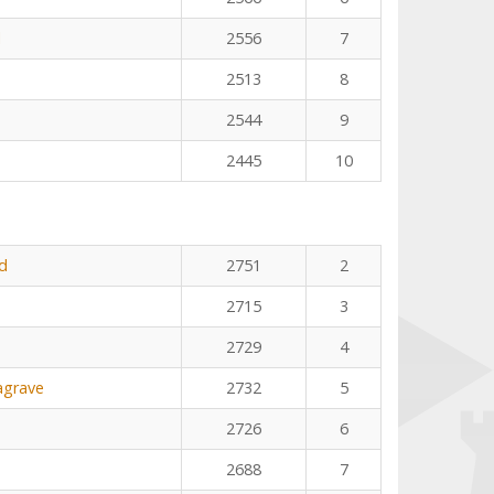
l
2556
7
2513
8
2544
9
2445
10
d
2751
2
2715
3
2729
4
agrave
2732
5
2726
6
2688
7