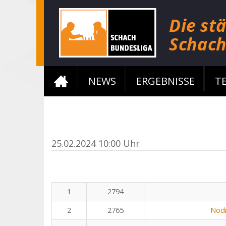
NEWS
ERGEBNISSE
T
25.02.2024 10:00 Uhr
1
2794
2
2765
Nodi