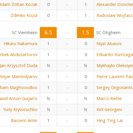
Adam Zoltan Kozak
0
-
1
Alexander Donche
Zdenko Kozul
0
-
1
Radoslaw Wojtasz
6.5
1.5
SC Viernheim
-
SC Ötigheim
Hikaru Nakamura
1
-
0
Nijat Abasov
rbek Abdusattorov
1
-
0
Eduardo Iturrizaga
Jan-Krzysztof Duda
½
-
½
Mykhaylo Oleksiye
hriyar Mamedyarov
1
-
0
Pierre Laurent-Pao
rham Maghsoodloo
1
-
0
Sergey Grigoriants
avid Anton Guijarro
½
-
½
Marco Riehle
Yuriy Kryvoruchko
½
-
½
Kiril Georgiev
Bassem Amin
1
-
0
Hing Ting Lai