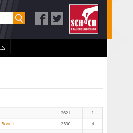
LS
2621
1
 Bonelli
2590
4