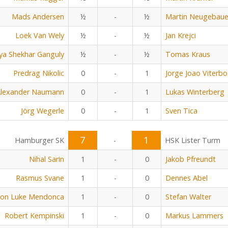
Mads Andersen
½
-
½
Martin Neugebaue
Loek Van Wely
½
-
½
Jan Krejci
ya Shekhar Ganguly
½
-
½
Tomas Kraus
Predrag Nikolic
0
-
1
Jorge Joao Viterbo
lexander Naumann
0
-
1
Lukas Winterberg
Jörg Wegerle
0
-
1
Sven Tica
7
1
Hamburger SK
-
HSK Lister Turm
Nihal Sarin
1
-
0
Jakob Pfreundt
Rasmus Svane
1
-
0
Dennes Abel
on Luke Mendonca
1
-
0
Stefan Walter
Robert Kempinski
1
-
0
Markus Lammers