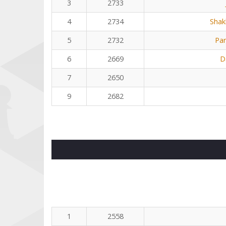
3
2733
4
2734
Shak
5
2732
Pa
6
2669
D
7
2650
9
2682
1
2558