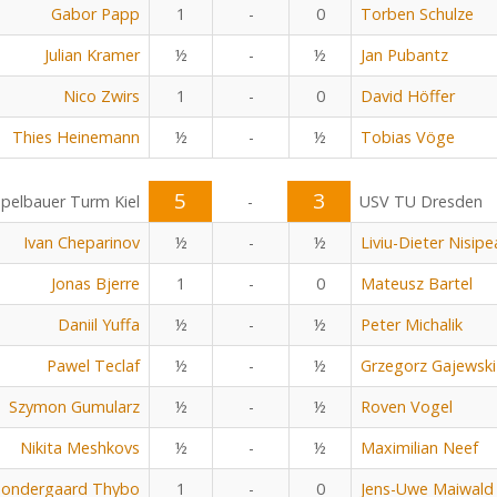
Gabor Papp
1
-
0
Torben Schulze
Julian Kramer
½
-
½
Jan Pubantz
Nico Zwirs
1
-
0
David Höffer
Thies Heinemann
½
-
½
Tobias Vöge
5
3
pelbauer Turm Kiel
-
USV TU Dresden
Ivan Cheparinov
½
-
½
Liviu-Dieter Nisip
Jonas Bjerre
1
-
0
Mateusz Bartel
Daniil Yuffa
½
-
½
Peter Michalik
Pawel Teclaf
½
-
½
Grzegorz Gajewski
Szymon Gumularz
½
-
½
Roven Vogel
Nikita Meshkovs
½
-
½
Maximilian Neef
Sondergaard Thybo
1
-
0
Jens-Uwe Maiwald