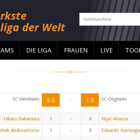
EAMS
DIE LIGA
FRAUEN
LIVE
TOO
SC Viernheim
6.5
-
1.5
SC Ötigheim
Hikaru Nakamura
1
-
0
Nijat Abasov
rbek Abdusattorov
1
-
0
Eduardo Iturrizaga