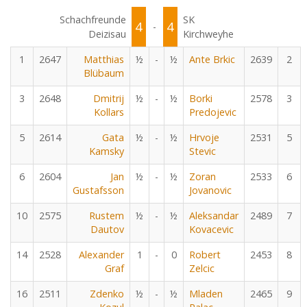
Schachfreunde
SK
4
4
-
Deizisau
Kirchweyhe
1
2647
Matthias
½
-
½
Ante Brkic
2639
2
Blübaum
3
2648
Dmitrij
½
-
½
Borki
2578
3
Kollars
Predojevic
5
2614
Gata
½
-
½
Hrvoje
2531
5
Kamsky
Stevic
6
2604
Jan
½
-
½
Zoran
2533
6
Gustafsson
Jovanovic
10
2575
Rustem
½
-
½
Aleksandar
2489
7
Dautov
Kovacevic
14
2528
Alexander
1
-
0
Robert
2453
8
Graf
Zelcic
16
2511
Zdenko
½
-
½
Mladen
2465
9