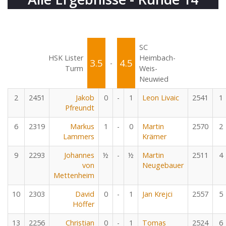
SC
HSK Lister
Heimbach-
3.5
4.5
-
Turm
Weis-
Neuwied
2
2451
Jakob
0
-
1
Leon Livaic
2541
1
Pfreundt
6
2319
Markus
1
-
0
Martin
2570
2
Lammers
Krämer
9
2293
Johannes
½
-
½
Martin
2511
4
von
Neugebauer
Mettenheim
10
2303
David
0
-
1
Jan Krejci
2557
5
Höffer
13
2256
Christian
0
-
1
Tomas
2524
6