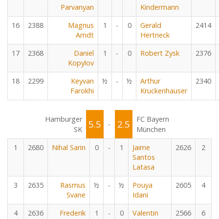
Parvanyan
Kindermann
16
2388
Magnus
1
-
0
Gerald
2414
Arndt
Hertneck
17
2368
Daniel
1
-
0
Robert Zysk
2376
Kopylov
18
2299
Keyvan
½
-
½
Arthur
2340
Farokhi
Kruckenhauser
Hamburger
FC Bayern
5.5
2.5
-
SK
München
1
2680
Nihal Sarin
0
-
1
Jaime
2626
2
Santos
Latasa
3
2635
Rasmus
½
-
½
Pouya
2605
4
Svane
Idani
4
2636
Frederik
1
-
0
Valentin
2566
6