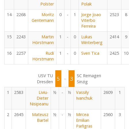
Polster
Polak
14
2268
Moritz
0
-
1
Jorge Joao
2523
8
Gentemann
Viterbo
Ferreira
15
2243
Martin
1
-
0
Lukas
2414
9
Hörstmann
Winterberg
16
2257
Rudi
1
-
0
Sven Tica
2425
10
Hörstmann
USV TU
SC Remagen
5
3
-
Dresden
Sinzig
1
2583
Liviu-
½
-
½
Vassily
2609
1
Dieter
Ivanchuk
Nisipeanu
2
2645
Mateusz
½
-
½
Mircea
2560
3
Bartel
Emilian
Parligras