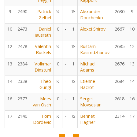
Feygin
Rapport
9
2490
Patrick
½
-
½
Alexander
2630
9
Zelbel
Donchenko
10
2473
Daniel
0
-
1
Alexei Shirov
2667
10
Hausrath
12
2478
Valentin
½
-
½
Rustam
2685
12
Buckels
Kasimdzhanov
13
2384
Volkmar
0
-
1
Michael
2676
13
Dinstuhl
Adams
14
2338
Theo
½
-
½
Etienne
2684
14
Gungl
Bacrot
16
2377
Mees
0
-
1
Sergei
2618
16
van Osch
Movsesian
17
2140
Tom
½
-
½
Bennet
2314
17
Dordevic
Hagner