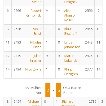
Svane
Dragnev
6
2566
Robert
½
-
½
Alvar
2556
7
Kempinski
Alonso
Rosell
8
2528
Sipke
1
-
0
Klaus
2445
10
Ernst
Bischoff
11
2493
Nikolas
1
-
0
Linus
2448
11
Lubbe
Johansson
12
2479
Julian
½
-
½
Martin
2474
12
Kramer
Lokander
14
2494
Nico Zwirs
1
-
0
Philip
2377
14
Lindgren
SV Mülheim
OSG Baden-
2
6
-
Nord
Baden
8
2454
Michael
0
-
1
Richard
2715
3