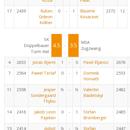
Kozul
Palac
17
2439
Ruben
0
-
1
Blazimir
2372
12
Gideon
Kovacevic
Köllner
SK
MSA
4.5
3.5
Doppelbauer
-
Zugzwang
Turm Kiel
4
2653
Jonas Bjerre
1
-
0
Pavel Eljanov
2676
7
2564
Pawel Teclaf
0
-
1
Dominik
2553
Horvath
11
2558
Jesper
½
-
½
Valentin
2482
Sondergaard
Baidetskyi
Thybo
14
2416
Jakob Leon
0
-
1
Stefan
2485
Pajeken
Bromberger
15
2414
Ashot
½
-
½
Stefan
2447