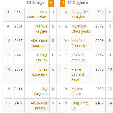
4
4
SG Solingen
-
SC Ötigheim
3
2652
Max
1
-
0
Alexander
2590
2
Warmerdam
Motylev
4
2601
Markus
½
-
½
Mykhaylo
2572
6
Ragger
Oleksiyenko
12
2487
Alexander
½
-
½
Matthieu
2568
8
Naumann
Cornette
13
2443
Georg
0
-
1
Erik Van
2557
9
Halvax
den Doel
14
2389
Jonas
0
-
1
Pierre
2576
10
Roseneck
Laurent-
Paoli
15
2411
Jörg
½
-
½
Marco
2380
12
Wegerle
Riehle
17
2457
Alexander
1
-
0
Hing Ting
2467
14
Krastev
Lai