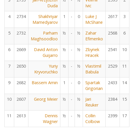
Duda
Ivic
4
2734
Shakhriyar
1
-
0
Luke J
2617
3
Mamedyarov
McShane
5
2732
Parham
½
-
½
Zahar
2568
6
Maghsoodloo
Efimenko
6
2669
David Anton
½
-
½
Zbynek
2541
10
Guijarro
Hracek
7
2650
Yuriy
½
-
½
Vlastimil
2529
11
Kryvoruchko
Babula
9
2682
Bassem Amin
1
-
0
Spartak
2433
14
Grigorian
10
2607
Georg Meier
½
-
½
Jari
2384
15
Reuker
11
2613
Dennis
½
-
½
Collin
2399
17
Wagner
Colbow