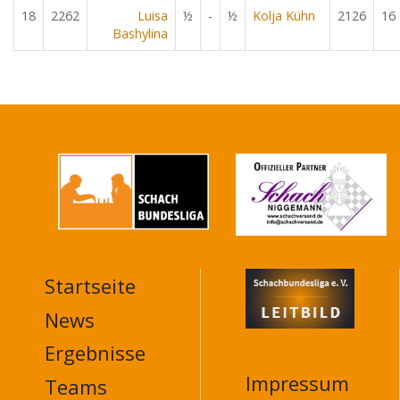
18
2262
Luisa
½
-
½
Kolja Kühn
2126
16
Bashylina
Startseite
MAIN
NAVIGATION
News
FOOTER
Ergebnisse
Impressum
Teams