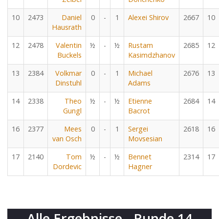
10
2473
Daniel
0
-
1
Alexei Shirov
2667
10
Hausrath
12
2478
Valentin
½
-
½
Rustam
2685
12
Buckels
Kasimdzhanov
13
2384
Volkmar
0
-
1
Michael
2676
13
Dinstuhl
Adams
14
2338
Theo
½
-
½
Etienne
2684
14
Gungl
Bacrot
16
2377
Mees
0
-
1
Sergei
2618
16
van Osch
Movsesian
17
2140
Tom
½
-
½
Bennet
2314
17
Dordevic
Hagner
Alle Ergebnisse - Runde 14