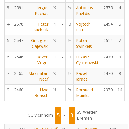
3
2591
Jergus
½
-
½
Antonios
2575
4
Pechac
Pavlidis
4
2578
Peter
1
-
0
Vojtech
2494
5
Michalik
Plat
5
2547
Grzegorz
½
-
½
Robin
2512
7
Gajewski
Swinkels
6
2546
Roven
1
-
0
Lukasz
2479
8
Vogel
Cyborowski
7
2465
Maximilian
½
-
½
Pawel
2470
9
Neef
Jaracz
9
2460
Uwe
½
-
½
Romuald
2370
14
Bönsch
Mainka
SV Werder
5
3
SC Viernheim
-
Bremen
3
2733
Jan-Krzysztof
½
-
½
Velimir
2595
2