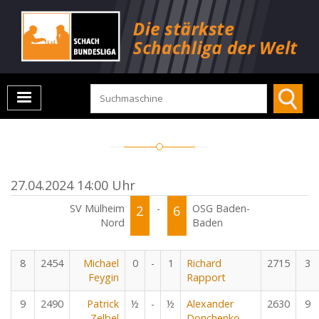
27.04.2024 14:00 Uhr
SV Mülheim
2
-
6
OSG Baden-
Nord
Baden
8
2454
Michael
0
-
1
Richard
2715
3
Feygin
Rapport
9
2490
Patrick
½
-
½
Alexander
2630
9
Zelbel
Donchenko