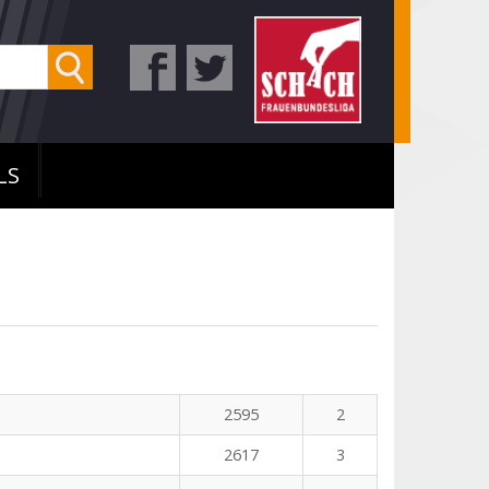
LS
n
2595
2
2617
3