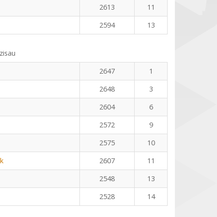
2613
11
2594
13
zisau
2647
1
2648
3
2604
6
2572
9
2575
10
k
2607
11
2548
13
2528
14