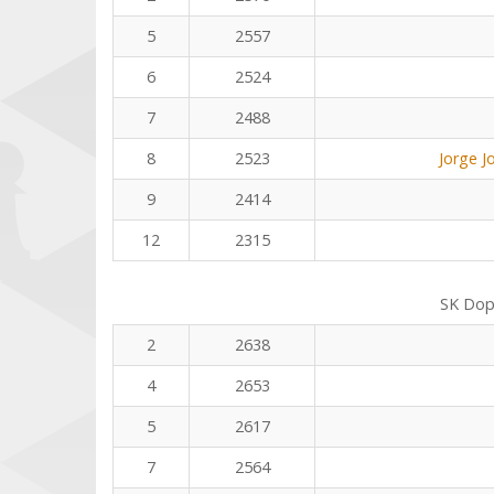
5
2557
6
2524
7
2488
8
2523
Jorge J
9
2414
12
2315
SK Dop
2
2638
4
2653
5
2617
7
2564