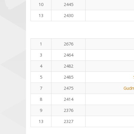
10
2445
13
2430
1
2676
3
2464
4
2482
5
2485
7
2475
Gudm
8
2414
9
2376
13
2327