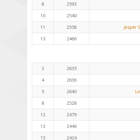
8
2593
10
2540
11
2558
Jesper 
13
2466
3
2635
4
2636
5
2640
Le
8
2528
12
2479
13
2446
15
2424