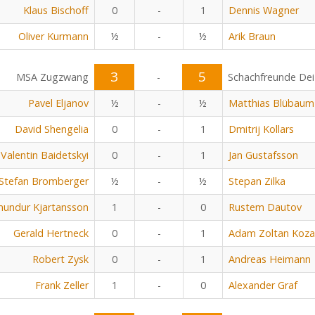
Klaus Bischoff
0
-
1
Dennis Wagner
Oliver Kurmann
½
-
½
Arik Braun
3
5
MSA Zugzwang
-
Schachfreunde Dei
Pavel Eljanov
½
-
½
Matthias Blübaum
David Shengelia
0
-
1
Dmitrij Kollars
Valentin Baidetskyi
0
-
1
Jan Gustafsson
Stefan Bromberger
½
-
½
Stepan Zilka
undur Kjartansson
1
-
0
Rustem Dautov
Gerald Hertneck
0
-
1
Adam Zoltan Koza
Robert Zysk
0
-
1
Andreas Heimann
Frank Zeller
1
-
0
Alexander Graf