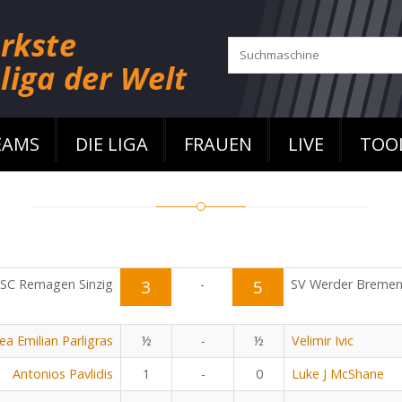
EAMS
DIE LIGA
FRAUEN
LIVE
TOO
SC Remagen Sinzig
3
-
5
SV Werder Breme
ea Emilian Parligras
½
-
½
Velimir Ivic
Antonios Pavlidis
1
-
0
Luke J McShane