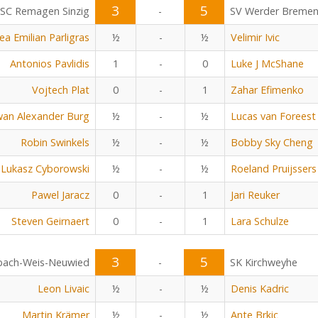
3
5
SC Remagen Sinzig
-
SV Werder Breme
ea Emilian Parligras
½
-
½
Velimir Ivic
Antonios Pavlidis
1
-
0
Luke J McShane
Vojtech Plat
0
-
1
Zahar Efimenko
an Alexander Burg
½
-
½
Lucas van Foreest
Robin Swinkels
½
-
½
Bobby Sky Cheng
Lukasz Cyborowski
½
-
½
Roeland Pruijssers
Pawel Jaracz
0
-
1
Jari Reuker
Steven Geirnaert
0
-
1
Lara Schulze
3
5
bach-Weis-Neuwied
-
SK Kirchweyhe
Leon Livaic
½
-
½
Denis Kadric
Martin Krämer
½
-
½
Ante Brkic