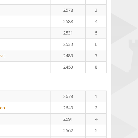
2578
3
2588
4
2531
5
2533
6
vic
2489
7
2453
8
2678
1
yen
2649
2
2591
4
2562
5