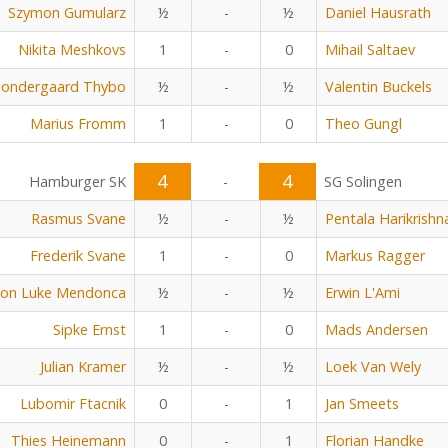
Szymon Gumularz
½
-
½
Daniel Hausrath
Nikita Meshkovs
1
-
0
Mihail Saltaev
Sondergaard Thybo
½
-
½
Valentin Buckels
Marius Fromm
1
-
0
Theo Gungl
4
4
Hamburger SK
-
SG Solingen
Rasmus Svane
½
-
½
Pentala Harikrishn
Frederik Svane
1
-
0
Markus Ragger
on Luke Mendonca
½
-
½
Erwin L'Ami
Sipke Ernst
1
-
0
Mads Andersen
Julian Kramer
½
-
½
Loek Van Wely
Lubomir Ftacnik
0
-
1
Jan Smeets
Thies Heinemann
0
-
1
Florian Handke