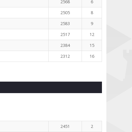
2568
6
2505
8
2583
9
2517
12
2384
15
2312
16
2451
2