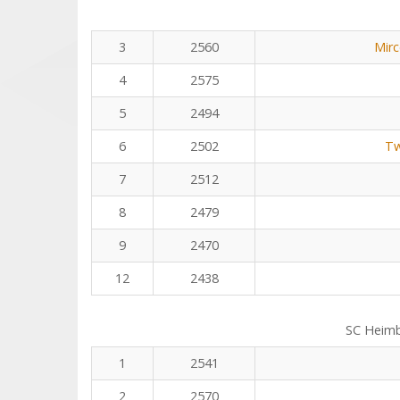
3
2560
Mirc
4
2575
5
2494
6
2502
Tw
7
2512
8
2479
9
2470
12
2438
SC Heim
1
2541
2
2570