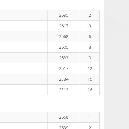
n
2595
2
2617
3
2568
6
2505
8
2583
9
2517
12
2384
15
2312
16
2558
1
2639
2