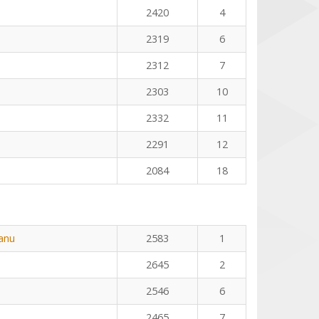
2420
4
2319
6
2312
7
2303
10
2332
11
2291
12
2084
18
eanu
2583
1
2645
2
2546
6
2465
7