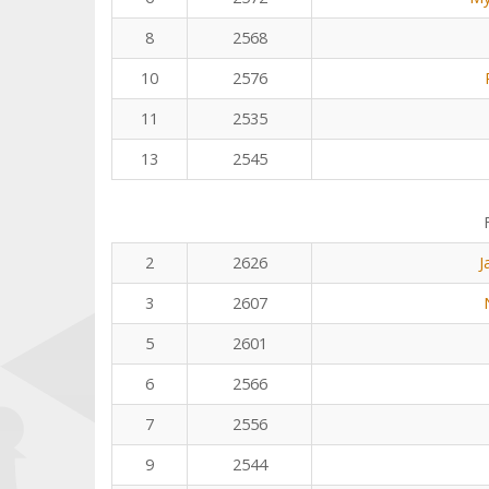
8
2568
10
2576
11
2535
13
2545
2
2626
J
3
2607
5
2601
6
2566
7
2556
9
2544