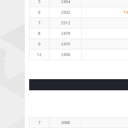
5
2494
6
2502
Tw
7
2512
8
2479
9
2470
12
2438
7
2688