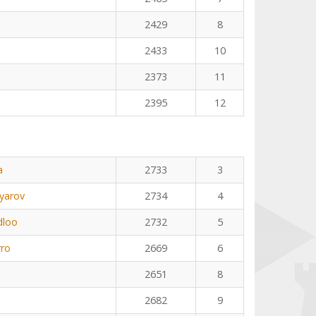
2429
8
2433
10
2373
11
2395
12
a
2733
3
yarov
2734
4
dloo
2732
5
rro
2669
6
2651
8
2682
9