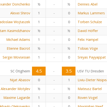
exander Donchenko
½
-
½
Dennes Abel
Alexei Shirov
1
-
0
Markus Lammers
adoslaw Wojtaszek
1
-
0
Torben Schulze
tam Kasimdzhanov
½
-
½
David Höffer
Michael Adams
1
-
0
Felix Hampel
Etienne Bacrot
½
-
½
Tobias Vöge
Sergei Movsesian
1
-
0
Sreyas Payyappat
4.5
3.5
SC Ötigheim
-
USV TU Dresden
Nijat Abasov
0
-
1
Liviu-Dieter Nisip
Alexander Motylev
½
-
½
Mateusz Bartel
Maxime Lagarde
1
-
0
Roven Vogel
khaylo Oleksiyenko
1
-
0
Maximilian Neef