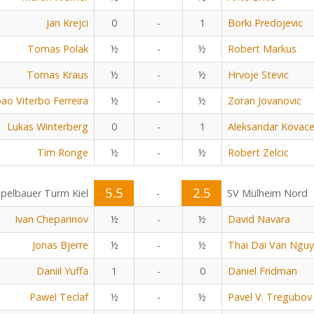
Jan Krejci
0
-
1
Borki Predojevic
Tomas Polak
½
-
½
Robert Markus
Tomas Kraus
½
-
½
Hrvoje Stevic
oao Viterbo Ferreira
½
-
½
Zoran Jovanovic
Lukas Winterberg
0
-
1
Aleksandar Kovace
Tim Ronge
½
-
½
Robert Zelcic
5.5
2.5
pelbauer Turm Kiel
-
SV Mülheim Nord
Ivan Cheparinov
½
-
½
David Navara
Jonas Bjerre
½
-
½
Thai Dai Van Ngu
Daniil Yuffa
1
-
0
Daniel Fridman
Pawel Teclaf
½
-
½
Pavel V. Tregubov