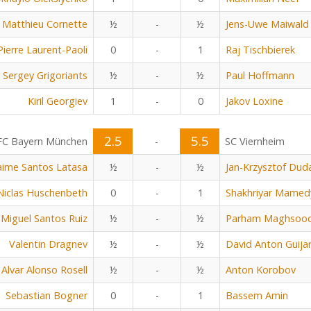
Matthieu Cornette
½
-
½
Jens-Uwe Maiwald
Pierre Laurent-Paoli
0
-
1
Raj Tischbierek
Sergey Grigoriants
½
-
½
Paul Hoffmann
Kiril Georgiev
1
-
0
Jakov Loxine
2.5
5.5
FC Bayern München
-
SC Viernheim
aime Santos Latasa
½
-
½
Jan-Krzysztof Dud
Niclas Huschenbeth
0
-
1
Shakhriyar Mamed
Miguel Santos Ruiz
½
-
½
Parham Maghsoo
Valentin Dragnev
½
-
½
David Anton Guija
Alvar Alonso Rosell
½
-
½
Anton Korobov
Sebastian Bogner
0
-
1
Bassem Amin