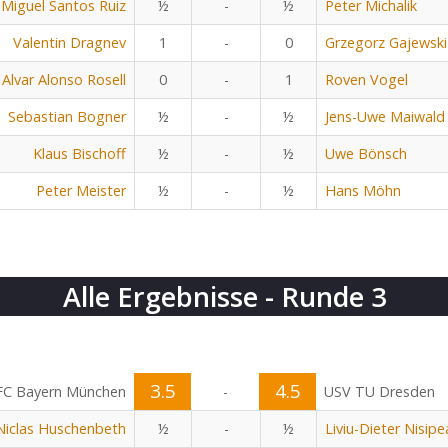
Miguel Santos Ruiz
½
-
½
Peter Michalik
Valentin Dragnev
1
-
0
Grzegorz Gajewski
Alvar Alonso Rosell
0
-
1
Roven Vogel
Sebastian Bogner
½
-
½
Jens-Uwe Maiwald
Klaus Bischoff
½
-
½
Uwe Bönsch
Peter Meister
½
-
½
Hans Möhn
Alle Ergebnisse - Runde 3
3.5
4.5
FC Bayern München
-
USV TU Dresden
Niclas Huschenbeth
½
-
½
Liviu-Dieter Nisip