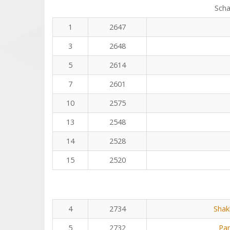
Scha
1
2647
3
2648
5
2614
7
2601
10
2575
13
2548
14
2528
15
2520
4
2734
Shak
5
2732
Pa