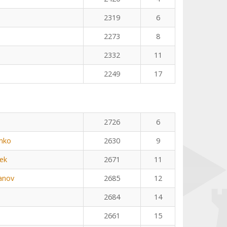
2319
6
2273
8
2332
11
2249
17
2726
6
nko
2630
9
ek
2671
11
anov
2685
12
2684
14
2661
15