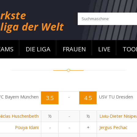
EAMS
DIE LIGA
FRAUEN
LIVE
TOO
FC Bayern München
3.5
-
4.5
USV TU Dresden
Niclas Huschenbeth
½
-
½
Liviu-Dieter Nisip
Pouya Idani
-
-
+
Jergus Pechac