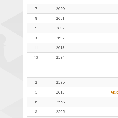
7
2650
8
2651
9
2682
10
2607
11
2613
13
2594
2
2595
5
2613
Ale
6
2568
8
2505