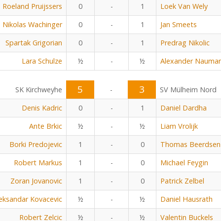
Roeland Pruijssers
0
-
1
Loek Van Wely
Nikolas Wachinger
0
-
1
Jan Smeets
Spartak Grigorian
0
-
1
Predrag Nikolic
Lara Schulze
½
-
½
Alexander Nauma
5
3
SK Kirchweyhe
-
SV Mülheim Nord
Denis Kadric
0
-
1
Daniel Dardha
Ante Brkic
½
-
½
Liam Vrolijk
Borki Predojevic
1
-
0
Thomas Beerdsen
Robert Markus
1
-
0
Michael Feygin
Zoran Jovanovic
1
-
0
Patrick Zelbel
eksandar Kovacevic
½
-
½
Daniel Hausrath
Robert Zelcic
½
-
½
Valentin Buckels