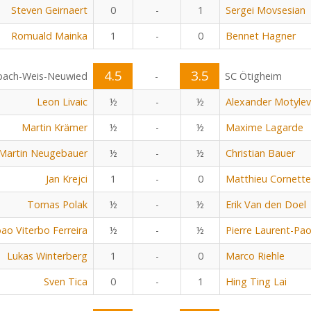
Steven Geirnaert
0
-
1
Sergei Movsesian
Romuald Mainka
1
-
0
Bennet Hagner
4.5
3.5
bach-Weis-Neuwied
-
SC Ötigheim
Leon Livaic
½
-
½
Alexander Motylev
Martin Krämer
½
-
½
Maxime Lagarde
Martin Neugebauer
½
-
½
Christian Bauer
Jan Krejci
1
-
0
Matthieu Cornette
Tomas Polak
½
-
½
Erik Van den Doel
oao Viterbo Ferreira
½
-
½
Pierre Laurent-Pao
Lukas Winterberg
1
-
0
Marco Riehle
Sven Tica
0
-
1
Hing Ting Lai