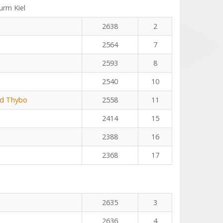
rm Kiel
2638
2
2564
7
2593
8
2540
10
rd Thybo
2558
11
2414
15
2388
16
2368
17
2635
3
2636
4