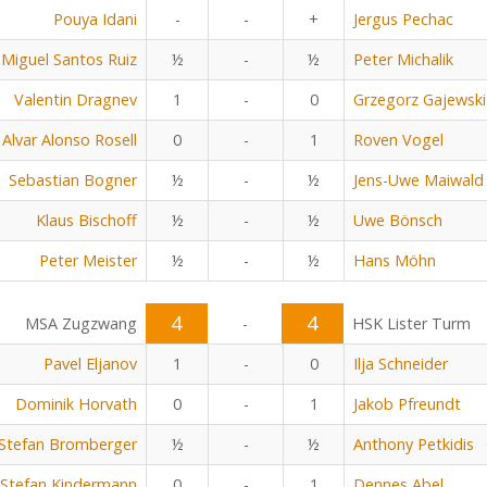
Pouya Idani
-
-
+
Jergus Pechac
Miguel Santos Ruiz
½
-
½
Peter Michalik
Valentin Dragnev
1
-
0
Grzegorz Gajewski
Alvar Alonso Rosell
0
-
1
Roven Vogel
Sebastian Bogner
½
-
½
Jens-Uwe Maiwald
Klaus Bischoff
½
-
½
Uwe Bönsch
Peter Meister
½
-
½
Hans Möhn
4
4
MSA Zugzwang
-
HSK Lister Turm
Pavel Eljanov
1
-
0
Ilja Schneider
Dominik Horvath
0
-
1
Jakob Pfreundt
Stefan Bromberger
½
-
½
Anthony Petkidis
Stefan Kindermann
0
-
1
Dennes Abel