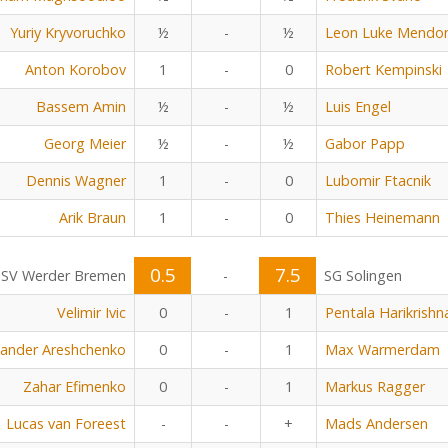
Yuriy Kryvoruchko
½
-
½
Leon Luke Mendo
Anton Korobov
1
-
0
Robert Kempinski
Bassem Amin
½
-
½
Luis Engel
Georg Meier
½
-
½
Gabor Papp
Dennis Wagner
1
-
0
Lubomir Ftacnik
Arik Braun
1
-
0
Thies Heinemann
0.5
7.5
SV Werder Bremen
-
SG Solingen
Velimir Ivic
0
-
1
Pentala Harikrishn
xander Areshchenko
0
-
1
Max Warmerdam
Zahar Efimenko
0
-
1
Markus Ragger
Lucas van Foreest
-
-
+
Mads Andersen