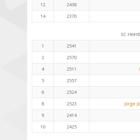
12
2438
14
2370
SC Heim
1
2541
2
2570
4
2511
5
2557
6
2524
8
2523
Jorge J
9
2414
10
2425