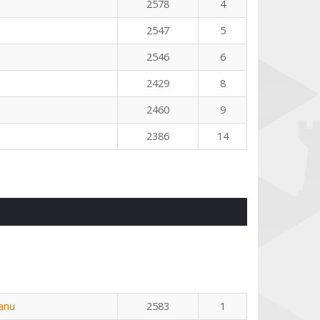
2578
4
2547
5
2546
6
2429
8
2460
9
2386
14
eanu
2583
1