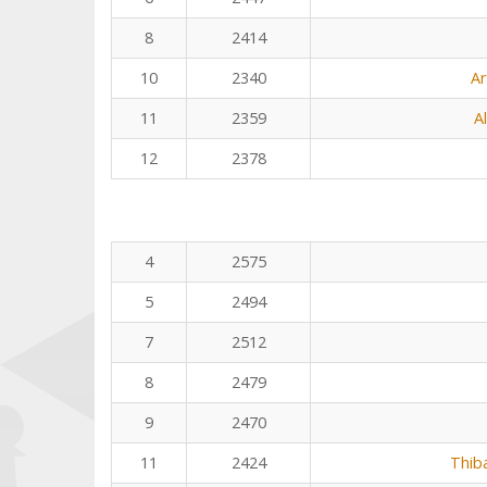
8
2414
10
2340
Ar
11
2359
A
12
2378
4
2575
5
2494
7
2512
8
2479
9
2470
11
2424
Thib