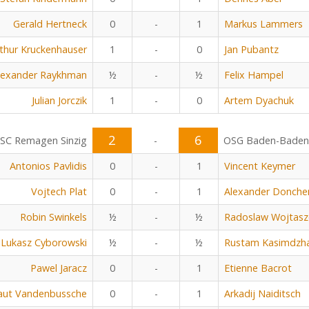
Gerald Hertneck
0
-
1
Markus Lammers
thur Kruckenhauser
1
-
0
Jan Pubantz
lexander Raykhman
½
-
½
Felix Hampel
Julian Jorczik
1
-
0
Artem Dyachuk
2
6
SC Remagen Sinzig
-
OSG Baden-Baden
Antonios Pavlidis
0
-
1
Vincent Keymer
Vojtech Plat
0
-
1
Alexander Donche
Robin Swinkels
½
-
½
Radoslaw Wojtasz
Lukasz Cyborowski
½
-
½
Rustam Kasimdzh
Pawel Jaracz
0
-
1
Etienne Bacrot
aut Vandenbussche
0
-
1
Arkadij Naiditsch