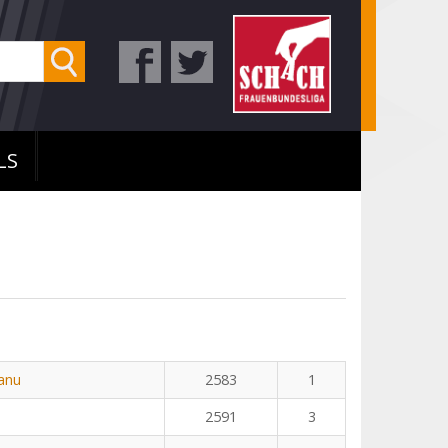
LS
eanu
2583
1
2591
3