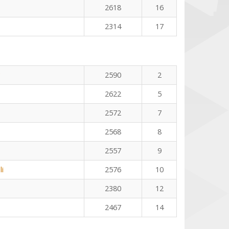
2618
16
2314
17
2590
2
2622
5
2572
7
2568
8
2557
9
li
2576
10
2380
12
2467
14