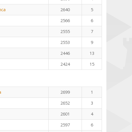
nca
2640
5
2566
6
2555
7
2553
9
2446
13
2424
15
a
2699
1
2652
3
2601
4
2597
6