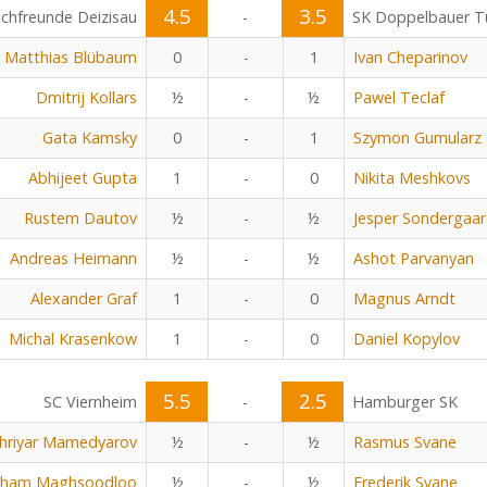
4.5
3.5
chfreunde Deizisau
-
SK Doppelbauer Tu
Matthias Blübaum
0
-
1
Ivan Cheparinov
Dmitrij Kollars
½
-
½
Pawel Teclaf
Gata Kamsky
0
-
1
Szymon Gumularz
Abhijeet Gupta
1
-
0
Nikita Meshkovs
Rustem Dautov
½
-
½
Jesper Sondergaa
Andreas Heimann
½
-
½
Ashot Parvanyan
Alexander Graf
1
-
0
Magnus Arndt
Michal Krasenkow
1
-
0
Daniel Kopylov
5.5
2.5
SC Viernheim
-
Hamburger SK
hriyar Mamedyarov
½
-
½
Rasmus Svane
rham Maghsoodloo
½
-
½
Frederik Svane