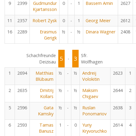
9
2399
Gudmundur
0
-
1
Bassem Amin
2627
Kjartansson
11
2357
Robert Zysk
0
-
1
Georg Meier
2612
16
2289
Erasmus
½
-
½
Dinara Wagner
2408
Gerigk
Schachfreunde
Sfr.
5
3
-
Deizisau
Wolfhagen
1
2694
Matthias
½
-
½
Andreij
2623
1
Blübaum
Volokitin
2
2635
Dmitrij
½
-
½
Maksim
2644
2
Kollars
Chigaev
5
2596
Gata
½
-
½
Ruslan
2638
3
Kamsky
Ponomariov
6
2593
Tamas
1
-
0
Yuriy
2614
4
Banusz
Kryvoruchko