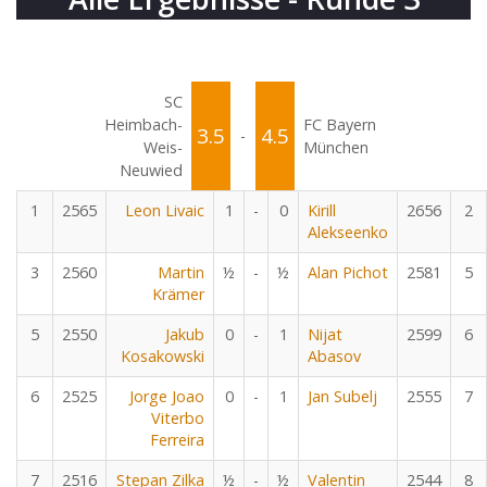
SC
Heimbach-
FC Bayern
3.5
4.5
-
Weis-
München
Neuwied
1
2565
Leon Livaic
1
-
0
Kirill
2656
2
Alekseenko
3
2560
Martin
½
-
½
Alan Pichot
2581
5
Krämer
5
2550
Jakub
0
-
1
Nijat
2599
6
Kosakowski
Abasov
6
2525
Jorge Joao
0
-
1
Jan Subelj
2555
7
Viterbo
Ferreira
7
2516
Stepan Zilka
½
-
½
Valentin
2544
8