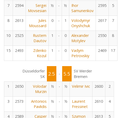
7
2594
Sergei
½
-
½
Ihor
2595
5
Movsesian
Samunenkov
8
2613
Jules
0
-
1
Volodymyr
2617
7
Moussard
Onyshchuk
10
2525
Rustem
1
-
0
Alexander
2550
8
Dautov
Motylev
15
2493
Zdenko
1
-
0
Vadym
2469
17
Kozul
Petrovskiy
Düsseldorfer
SV Werder
2.5
5.5
-
SK
Bremen
1
2650
Volodar
½
-
½
Velimir Ivic
2600
2
Murzin
3
2573
Antonios
½
-
½
Laurent
2610
4
Pavlidis
Fressinet
4
2589
Casper
½
-
½
Szymon
2613
5