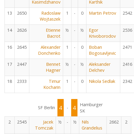
Kasimdzhanov
Karthik
13
2650
Radoslaw
1
-
0
Martin Petrov
2542
Wojtaszek
14
2626
Etienne
½
-
½
Egor
2536
Bacrot
Krivoborodov
16
2645
Alexander
1
-
0
Boban
2471
Donchenko
Bogosavljevic
17
2447
Bennet
½
-
½
Aleksander
2416
Hagner
Delchev
18
2333
Timur
1
-
0
Nikola Sedlak
2342
Kocharin
Hamburger
4
4
SF Berlin
-
SK
2
2545
Jacek
½
-
½
Nils
2662
2
Tomczak
Grandelius