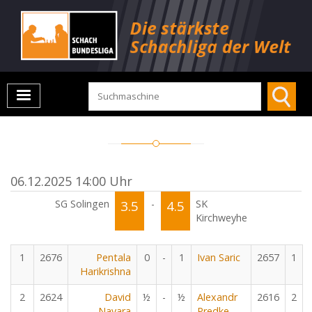
06.12.2025 14:00 Uhr
SG Solingen
3.5
-
4.5
SK
Kirchweyhe
1
2676
Pentala
0
-
1
Ivan Saric
2657
1
Harikrishna
2
2624
David
½
-
½
Alexandr
2616
2
Navara
Predke