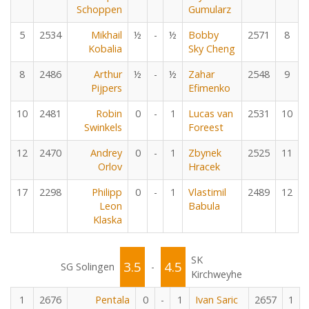
Schoppen
Gumularz
5
2534
Mikhail
½
-
½
Bobby
2571
8
Kobalia
Sky Cheng
8
2486
Arthur
½
-
½
Zahar
2548
9
Pijpers
Efimenko
10
2481
Robin
0
-
1
Lucas van
2531
10
Swinkels
Foreest
12
2470
Andrey
0
-
1
Zbynek
2525
11
Orlov
Hracek
17
2298
Philipp
0
-
1
Vlastimil
2489
12
Leon
Babula
Klaska
SK
3.5
4.5
SG Solingen
-
Kirchweyhe
1
2676
Pentala
0
-
1
Ivan Saric
2657
1