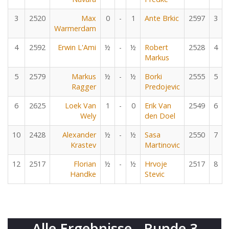
3
2520
Max
0
-
1
Ante Brkic
2597
3
Warmerdam
4
2592
Erwin L'Ami
½
-
½
Robert
2528
4
Markus
5
2579
Markus
½
-
½
Borki
2555
5
Ragger
Predojevic
6
2625
Loek Van
1
-
0
Erik Van
2549
6
Wely
den Doel
10
2428
Alexander
½
-
½
Sasa
2550
7
Krastev
Martinovic
12
2517
Florian
½
-
½
Hrvoje
2517
8
Handke
Stevic
Alle Ergebnisse - Runde 3