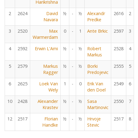
Harikrishna
2
2624
David
½
-
½
Alexandr
2616
2
Navara
Predke
3
2520
Max
0
-
1
Ante Brkic
2597
3
Warmerdam
4
2592
Erwin L'Ami
½
-
½
Robert
2528
4
Markus
5
2579
Markus
½
-
½
Borki
2555
5
Ragger
Predojevic
6
2625
Loek Van
1
-
0
Erik Van
2549
6
Wely
den Doel
10
2428
Alexander
½
-
½
Sasa
2550
7
Krastev
Martinovic
12
2517
Florian
½
-
½
Hrvoje
2517
8
Handke
Stevic