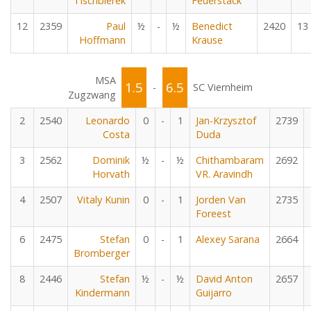
Tischbierek
Feuerstack
12
2359
Paul
½
-
½
Benedict
2420
13
Hoffmann
Krause
MSA
1.5
6.5
-
SC Viernheim
Zugzwang
2
2540
Leonardo
0
-
1
Jan-Krzysztof
2739
Costa
Duda
3
2562
Dominik
½
-
½
Chithambaram
2692
Horvath
VR. Aravindh
4
2507
Vitaly Kunin
0
-
1
Jorden Van
2735
Foreest
6
2475
Stefan
0
-
1
Alexey Sarana
2664
Bromberger
8
2446
Stefan
½
-
½
David Anton
2657
Kindermann
Guijarro