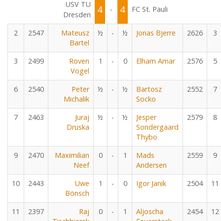
USV TU
4
4
-
FC St. Pauli
Dresden
2
2547
Mateusz
½
-
½
Jonas Bjerre
2626
3
Bartel
3
2499
Roven
1
-
0
Elham Amar
2576
5
Vogel
6
2540
Peter
½
-
½
Bartosz
2552
7
Michalik
Socko
7
2463
Juraj
½
-
½
Jesper
2579
8
Druska
Sondergaard
Thybo
9
2470
Maximilian
0
-
1
Mads
2559
9
Neef
Andersen
10
2443
Uwe
1
-
0
Igor Janik
2504
11
Bönsch
11
2397
Raj
0
-
1
Aljoscha
2454
12