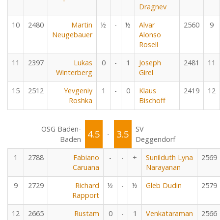
Dragnev
10
2480
Martin
½
-
½
Alvar
2560
9
Neugebauer
Alonso
Rosell
11
2397
Lukas
0
-
1
Joseph
2481
11
Winterberg
Girel
15
2512
Yevgeniy
1
-
0
Klaus
2419
12
Roshka
Bischoff
OSG Baden-
SV
4.5
3.5
-
Baden
Deggendorf
1
2788
Fabiano
-
-
+
Sunilduth Lyna
2569
Caruana
Narayanan
9
2729
Richard
½
-
½
Gleb Dudin
2579
Rapport
12
2665
Rustam
0
-
1
Venkataraman
2566