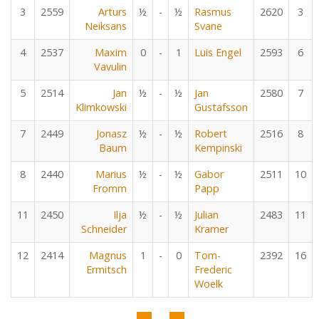
3
2559
Arturs
½
-
½
Rasmus
2620
3
Neiksans
Svane
4
2537
Maxim
0
-
1
Luis Engel
2593
6
Vavulin
5
2514
Jan
½
-
½
Jan
2580
7
Klimkowski
Gustafsson
7
2449
Jonasz
½
-
½
Robert
2516
8
Baum
Kempinski
8
2440
Marius
½
-
½
Gabor
2511
10
Fromm
Papp
11
2450
Ilja
½
-
½
Julian
2483
11
Schneider
Kramer
12
2414
Magnus
1
-
0
Tom-
2392
16
Ermitsch
Frederic
Woelk