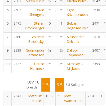
4
2507
Vitaly Kunin
½
-
½
Martin Petrov
2542
5
2507
David
½
-
½
Egor
2536
Shengelia
Krivoborodov
6
2475
Stefan
0
-
1
Boban
2471
1
Bromberger
Bogosavljevic
7
2480
Valentin
½
-
½
Aleksander
2416
1
Baidetskyi
Delchev
9
2399
Gudmundur
½
-
½
Dalibor
2407
1
Kjartansson
Stojanovic
10
2427
Gerald
½
-
½
Miroslav D
2399
1
Hertneck
Miljkovic
USV TU
1.5
6.5
-
SG Solingen
Dresden
2
2547
Mateusz
0
-
1
Max
2520
3
Bartel
Warmerdam