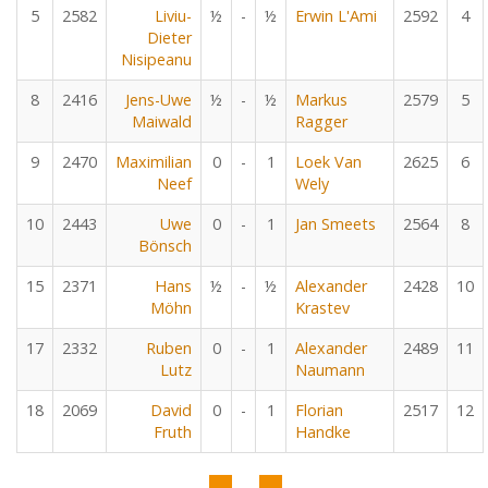
5
2582
Liviu-
½
-
½
Erwin L'Ami
2592
4
Dieter
Nisipeanu
8
2416
Jens-Uwe
½
-
½
Markus
2579
5
Maiwald
Ragger
9
2470
Maximilian
0
-
1
Loek Van
2625
6
Neef
Wely
10
2443
Uwe
0
-
1
Jan Smeets
2564
8
Bönsch
15
2371
Hans
½
-
½
Alexander
2428
10
Möhn
Krastev
17
2332
Ruben
0
-
1
Alexander
2489
11
Lutz
Naumann
18
2069
David
0
-
1
Florian
2517
12
Fruth
Handke