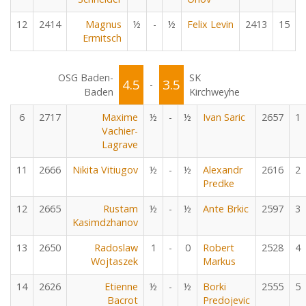
12
2414
Magnus
½
-
½
Felix Levin
2413
15
Ermitsch
OSG Baden-
SK
4.5
3.5
-
Baden
Kirchweyhe
6
2717
Maxime
½
-
½
Ivan Saric
2657
1
Vachier-
Lagrave
11
2666
Nikita Vitiugov
½
-
½
Alexandr
2616
2
Predke
12
2665
Rustam
½
-
½
Ante Brkic
2597
3
Kasimdzhanov
13
2650
Radoslaw
1
-
0
Robert
2528
4
Wojtaszek
Markus
14
2626
Etienne
½
-
½
Borki
2555
5
Bacrot
Predojevic