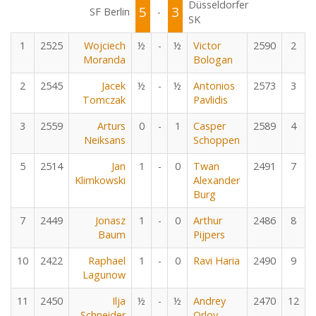
Düsseldorfer
5
3
SF Berlin
-
SK
1
2525
Wojciech
½
-
½
Victor
2590
2
Moranda
Bologan
2
2545
Jacek
½
-
½
Antonios
2573
3
Tomczak
Pavlidis
3
2559
Arturs
0
-
1
Casper
2589
4
Neiksans
Schoppen
5
2514
Jan
1
-
0
Twan
2491
7
Klimkowski
Alexander
Burg
7
2449
Jonasz
1
-
0
Arthur
2486
8
Baum
Pijpers
10
2422
Raphael
1
-
0
Ravi Haria
2490
9
Lagunow
11
2450
Ilja
½
-
½
Andrey
2470
12
Schneider
Orlov