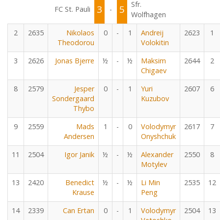
Sfr.
3
5
FC St. Pauli
-
Wolfhagen
2
2635
Nikolaos
0
-
1
Andreij
2623
1
Theodorou
Volokitin
3
2626
Jonas Bjerre
½
-
½
Maksim
2644
2
Chigaev
8
2579
Jesper
0
-
1
Yuri
2607
6
Sondergaard
Kuzubov
Thybo
9
2559
Mads
1
-
0
Volodymyr
2617
7
Andersen
Onyshchuk
11
2504
Igor Janik
½
-
½
Alexander
2550
8
Motylev
13
2420
Benedict
½
-
½
Li Min
2535
12
Krause
Peng
14
2339
Can Ertan
0
-
1
Volodymyr
2504
13