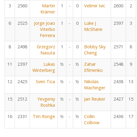
3
2560
Martin
1
-
0
Velimir Ivic
2600
2
Krämer
6
2525
Jorge Joao
1
-
0
Luke J
2597
3
Viterbo
McShane
Ferreira
8
2498
Grzegorz
1
-
0
Bobby Sky
2571
8
Nasuta
Cheng
11
2397
Lukas
½
-
½
Zahar
2548
9
Winterberg
Efimenko
12
2425
Sven Tica
½
-
½
Nikolas
2438
13
Wachinger
15
2512
Yevgeniy
½
-
½
Jari Reuker
2427
15
Roshka
16
2331
Tim Ronge
½
-
½
Collin
2436
17
Colbow