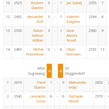
10
2525
Rustem
0
-
1
Jan Subelj
2555
7
Dautov
12
2492
Alexander
0
-
1
Valentin
2544
8
Graf
Dragnev
13
2530
Ruben
0
-
1
Alvar
2560
9
Gideon
Alonso
Köllner
Rosell
14
2483
Michal
½
-
½
Oliver
2353
13
Krasenkow
Kurmann
MSA
SV
4
4
-
Zugzwang
Deggendorf
1
2674
Pavel
1
-
0
Aleksandar
2602
Eljanov
Indjic
2
2540
Leonardo
½
-
½
Diptayan
2573
Costa
Ghosh