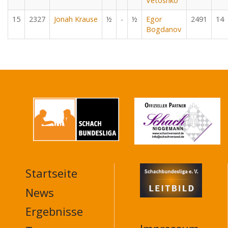
Vetoshko
15
2327
Jonah Krause
½
-
½
Egor
2491
14
Bogdanov
Startseite
MAIN
NAVIGATION
News
FOOTER
Ergebnisse