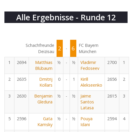
Alle Ergebnisse - Runde 12
Schachfreunde
FC Bayern
2
6
-
Deizisau
München
1
2694
Matthias
½
-
½
Vladimir
2700
1
Blübaum
Fedoseev
2
2635
Dmitrij
0
-
1
Kirill
2656
2
Kollars
Alekseenko
3
2630
Benjamin
½
-
½
Jaime
2615
3
Gledura
Santos
Latasa
5
2596
Gata
½
-
½
Pouya
2594
4
Kamsky
Idani