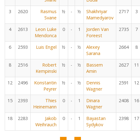
3
2620
Rasmus
½
-
½
Shakhriyar
2717
3
Svane
Mamedyarov
4
2613
Leon Luke
0
-
1
Jorden Van
2735
7
Mendonca
Foreest
6
2593
Luis Engel
½
-
½
Alexey
2664
8
Sarana
8
2516
Robert
½
-
½
Bassem
2627
11
Kempinski
Amin
12
2496
Konstantin
½
-
½
Dennis
2591
12
Peyrer
Wagner
15
2393
Thies
0
-
1
Dinara
2408
16
Heinemann
Wagner
18
2283
Jakob
0
-
1
Bayastan
2398
17
Weihrauch
Sydykov