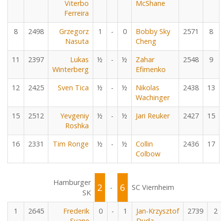
Viterbo
McShane
Ferreira
8
2498
Grzegorz
1
-
0
Bobby Sky
2571
8
Nasuta
Cheng
11
2397
Lukas
½
-
½
Zahar
2548
9
Winterberg
Efimenko
12
2425
Sven Tica
½
-
½
Nikolas
2438
13
Wachinger
15
2512
Yevgeniy
½
-
½
Jari Reuker
2427
15
Roshka
16
2331
Tim Ronge
½
-
½
Collin
2436
17
Colbow
Hamburger
2
6
-
SC Viernheim
SK
1
2645
Frederik
0
-
1
Jan-Krzysztof
2739
2
Svane
Duda