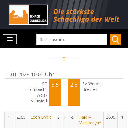
11.01.2026 10:00 Uhr
SC
5.5
-
2.5
SV Werder
Heimbach-
Bremen
Weis-
Neuwied
1
2565
Leon Livaic
½
-
½
Haik M.
2636
1
Martirosyan