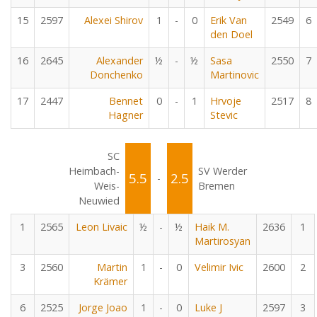
15
2597
Alexei Shirov
1
-
0
Erik Van
2549
6
den Doel
16
2645
Alexander
½
-
½
Sasa
2550
7
Donchenko
Martinovic
17
2447
Bennet
0
-
1
Hrvoje
2517
8
Hagner
Stevic
SC
Heimbach-
SV Werder
5.5
2.5
-
Weis-
Bremen
Neuwied
1
2565
Leon Livaic
½
-
½
Haik M.
2636
1
Martirosyan
3
2560
Martin
1
-
0
Velimir Ivic
2600
2
Krämer
6
2525
Jorge Joao
1
-
0
Luke J
2597
3