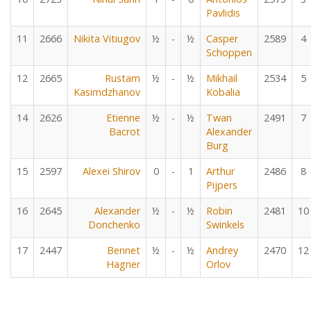
Pavlidis
11
2666
Nikita Vitiugov
½
-
½
Casper
2589
4
Schoppen
12
2665
Rustam
½
-
½
Mikhail
2534
5
Kasimdzhanov
Kobalia
14
2626
Etienne
½
-
½
Twan
2491
7
Bacrot
Alexander
Burg
15
2597
Alexei Shirov
0
-
1
Arthur
2486
8
Pijpers
16
2645
Alexander
½
-
½
Robin
2481
10
Donchenko
Swinkels
17
2447
Bennet
½
-
½
Andrey
2470
12
Hagner
Orlov