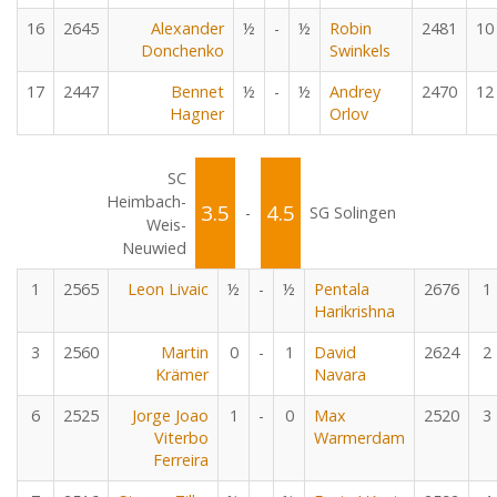
16
2645
Alexander
½
-
½
Robin
2481
10
Donchenko
Swinkels
17
2447
Bennet
½
-
½
Andrey
2470
12
Hagner
Orlov
SC
Heimbach-
3.5
4.5
-
SG Solingen
Weis-
Neuwied
1
2565
Leon Livaic
½
-
½
Pentala
2676
1
Harikrishna
3
2560
Martin
0
-
1
David
2624
2
Krämer
Navara
6
2525
Jorge Joao
1
-
0
Max
2520
3
Viterbo
Warmerdam
Ferreira