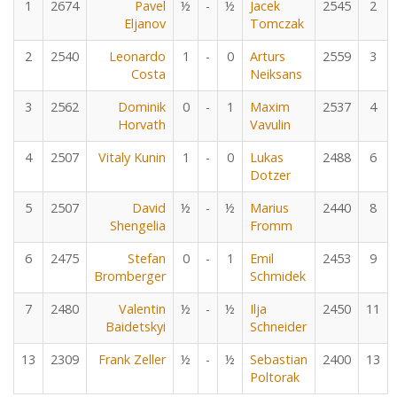
1
2674
Pavel
½
-
½
Jacek
2545
2
Eljanov
Tomczak
2
2540
Leonardo
1
-
0
Arturs
2559
3
Costa
Neiksans
3
2562
Dominik
0
-
1
Maxim
2537
4
Horvath
Vavulin
4
2507
Vitaly Kunin
1
-
0
Lukas
2488
6
Dotzer
5
2507
David
½
-
½
Marius
2440
8
Shengelia
Fromm
6
2475
Stefan
0
-
1
Emil
2453
9
Bromberger
Schmidek
7
2480
Valentin
½
-
½
Ilja
2450
11
Baidetskyi
Schneider
13
2309
Frank Zeller
½
-
½
Sebastian
2400
13
Poltorak