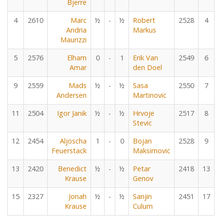
Bjerre
4
2610
Marc
½
-
½
Robert
2528
4
Andria
Markus
Maurizzi
5
2576
Elham
0
-
1
Erik Van
2549
6
Amar
den Doel
9
2559
Mads
½
-
½
Sasa
2550
7
Andersen
Martinovic
11
2504
Igor Janik
½
-
½
Hrvoje
2517
8
Stevic
12
2454
Aljoscha
1
-
0
Bojan
2528
9
Feuerstack
Maksimovic
13
2420
Benedict
½
-
½
Petar
2418
13
Krause
Genov
15
2327
Jonah
½
-
½
Sanjin
2451
17
Krause
Culum