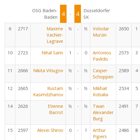
OSG Baden-
Düsseldorfer
4
4
-
Baden
SK
6
2717
Maxime
½
-
½
Volodar
2650
1
Vachier-
Murzin
Lagrave
10
2723
Nihal Sarin
1
-
0
Antonios
2573
3
Pavlidis
11
2666
Nikita Vitiugov
½
-
½
Casper
2589
4
Schoppen
12
2665
Rustam
½
-
½
Mikhail
2534
5
Kasimdzhanov
Kobalia
14
2626
Etienne
½
-
½
Twan
2491
7
Bacrot
Alexander
Burg
15
2597
Alexei Shirov
0
-
1
Arthur
2486
8
Pijpers