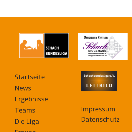
Startseite
MAIN
NAVIGATION
News
FOOTER
Ergebnisse
Impressum
Teams
Datenschutz
Die Liga