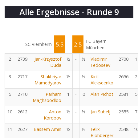
Alle Ergebnisse - Runde 9
FC Bayern
5.5
2.5
SC Viernheim
-
München
2
2739
Jan-Krzysztof
½
-
½
Vladimir
2700
1
Duda
Fedoseev
3
2717
Shakhriyar
½
-
½
Kirill
2656
2
Mamedyarov
Alekseenko
5
2710
Parham
1
-
0
Alan Pichot
2581
5
Maghsoodloo
10
2612
Anton
½
-
½
Jan Subelj
2555
7
Korobov
11
2627
Bassem Amin
½
-
½
Felix
2548
1
Blohberger