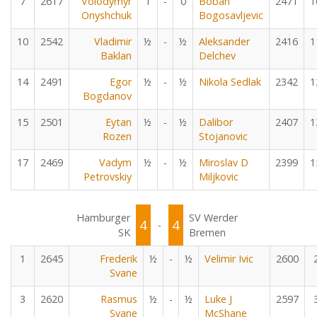
7
2617
Volodymyr
1
-
0
Boban
2471
1
Onyshchuk
Bogosavljevic
10
2542
Vladimir
½
-
½
Aleksander
2416
1
Baklan
Delchev
14
2491
Egor
½
-
½
Nikola Sedlak
2342
1
Bogdanov
15
2501
Eytan
½
-
½
Dalibor
2407
1
Rozen
Stojanovic
17
2469
Vadym
½
-
½
Miroslav D
2399
1
Petrovskiy
Miljkovic
Hamburger
SV Werder
4
4
-
SK
Bremen
1
2645
Frederik
½
-
½
Velimir Ivic
2600
Svane
3
2620
Rasmus
½
-
½
Luke J
2597
Svane
McShane