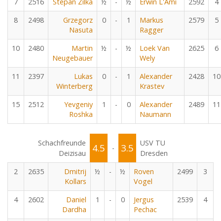
7
2516
Stepan Zilka
½
-
½
Erwin L'Ami
2592
4
8
2498
Grzegorz
0
-
1
Markus
2579
5
Nasuta
Ragger
10
2480
Martin
½
-
½
Loek Van
2625
6
Neugebauer
Wely
11
2397
Lukas
0
-
1
Alexander
2428
10
Winterberg
Krastev
15
2512
Yevgeniy
1
-
0
Alexander
2489
11
Roshka
Naumann
Schachfreunde
USV TU
4.5
3.5
-
Deizisau
Dresden
2
2635
Dmitrij
½
-
½
Roven
2499
3
Kollars
Vogel
4
2602
Daniel
1
-
0
Jergus
2539
4
Dardha
Pechac