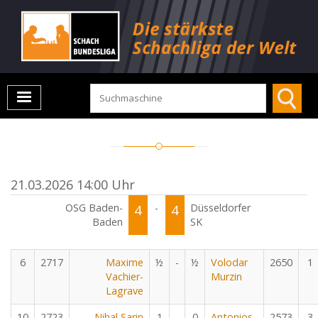
21.03.2026 14:00 Uhr
OSG Baden-
4
-
4
Düsseldorfer
Baden
SK
6
2717
Maxime
½
-
½
Volodar
2650
1
Vachier-
Murzin
Lagrave
10
2723
Nihal Sarin
1
-
0
Antonios
2573
3