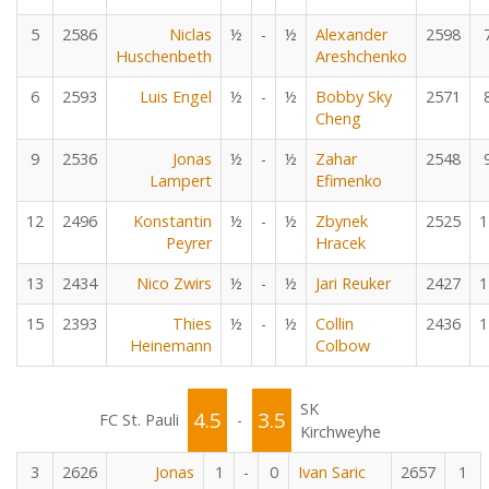
5
2586
Niclas
½
-
½
Alexander
2598
Huschenbeth
Areshchenko
6
2593
Luis Engel
½
-
½
Bobby Sky
2571
Cheng
9
2536
Jonas
½
-
½
Zahar
2548
Lampert
Efimenko
12
2496
Konstantin
½
-
½
Zbynek
2525
1
Peyrer
Hracek
13
2434
Nico Zwirs
½
-
½
Jari Reuker
2427
1
15
2393
Thies
½
-
½
Collin
2436
1
Heinemann
Colbow
SK
4.5
3.5
FC St. Pauli
-
Kirchweyhe
3
2626
Jonas
1
-
0
Ivan Saric
2657
1