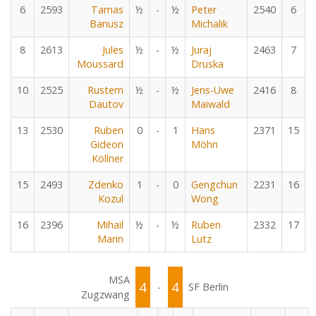
6
2593
Tamas
½
-
½
Peter
2540
6
Banusz
Michalik
8
2613
Jules
½
-
½
Juraj
2463
7
Moussard
Druska
10
2525
Rustem
½
-
½
Jens-Uwe
2416
8
Dautov
Maiwald
13
2530
Ruben
0
-
1
Hans
2371
15
Gideon
Möhn
Köllner
15
2493
Zdenko
1
-
0
Gengchun
2231
16
Kozul
Wong
16
2396
Mihail
½
-
½
Ruben
2332
17
Marin
Lutz
MSA
4
4
-
SF Berlin
Zugzwang