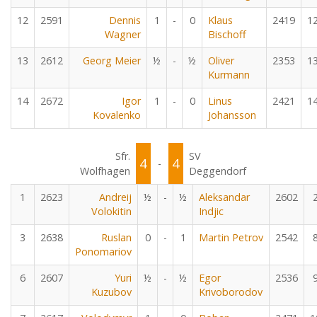
12
2591
Dennis
1
-
0
Klaus
2419
1
Wagner
Bischoff
13
2612
Georg Meier
½
-
½
Oliver
2353
1
Kurmann
14
2672
Igor
1
-
0
Linus
2421
1
Kovalenko
Johansson
Sfr.
SV
4
4
-
Wolfhagen
Deggendorf
1
2623
Andreij
½
-
½
Aleksandar
2602
Volokitin
Indjic
3
2638
Ruslan
0
-
1
Martin Petrov
2542
Ponomariov
6
2607
Yuri
½
-
½
Egor
2536
Kuzubov
Krivoborodov