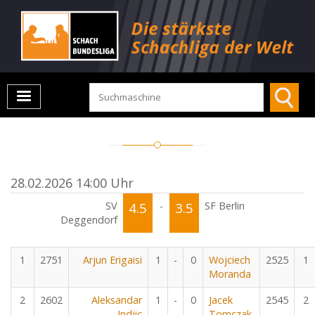
28.02.2026 14:00 Uhr
SV
4.5
-
3.5
SF Berlin
Deggendorf
1
2751
Arjun Erigaisi
1
-
0
Wojciech
2525
1
Moranda
2
2602
Aleksandar
1
-
0
Jacek
2545
2
Indjic
Tomczak