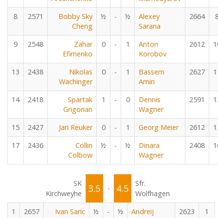
8
2571
Bobby Sky
½
-
½
Alexey
2664
Cheng
Sarana
9
2548
Zahar
0
-
1
Anton
2612
1
Efimenko
Korobov
13
2438
Nikolas
0
-
1
Bassem
2627
1
Wachinger
Amin
14
2418
Spartak
1
-
0
Dennis
2591
1
Grigorian
Wagner
15
2427
Jari Reuker
0
-
1
Georg Meier
2612
1
17
2436
Collin
½
-
½
Dinara
2408
1
Colbow
Wagner
SK
Sfr.
3.5
4.5
-
Kirchweyhe
Wolfhagen
1
2657
Ivan Saric
½
-
½
Andreij
2623
1