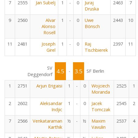
7
2555
Jan Subelj
1
-
0
Juraj
2463
7
Druska
9
2560
Alvar
1
-
0
Uwe
2443
10
Alonso
Bönsch
Rosell
11
2481
Joseph
1
-
0
Raj
2397
11
Girel
Tischbierek
SV
4.5
3.5
-
SF Berlin
Deggendorf
1
2751
Arjun Erigaisi
1
-
0
Wojciech
2525
1
Moranda
2
2602
Aleksandar
1
-
0
Jacek
2545
2
Indjic
Tomczak
7
2566
Venkataraman
½
-
½
Maxim
2537
4
Karthik
Vavulin