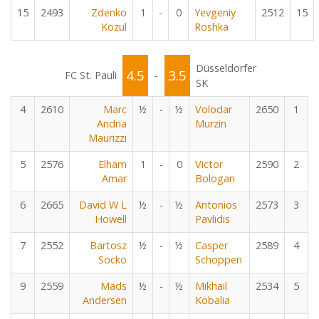
15
2493
Zdenko
1
-
0
Yevgeniy
2512
15
Kozul
Roshka
Düsseldorfer
4.5
3.5
FC St. Pauli
-
SK
4
2610
Marc
½
-
½
Volodar
2650
1
Andria
Murzin
Maurizzi
5
2576
Elham
1
-
0
Victor
2590
2
Amar
Bologan
6
2665
David W L
½
-
½
Antonios
2573
3
Howell
Pavlidis
7
2552
Bartosz
½
-
½
Casper
2589
4
Socko
Schoppen
9
2559
Mads
½
-
½
Mikhail
2534
5
Andersen
Kobalia