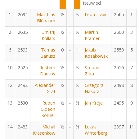
Neuwied
1
2694
Matthias
½
-
½
Leon Livaic
2565
1
Blübaum
2
2635
Dmitrij
½
-
½
Martin
2560
3
Kollars
Krämer
6
2593
Tamas
0
-
1
Jakub
2550
5
Banusz
Kosakowski
10
2525
Rustem
½
-
½
Stepan
2516
7
Dautov
Zilka
12
2492
Alexander
½
-
½
Grzegorz
2498
8
Graf
Nasuta
13
2530
Ruben
½
-
½
Jan Krejci
2495
9
Gideon
Köllner
14
2483
Michal
½
-
½
Lukas
2397
11
Krasenkow
Winterberg