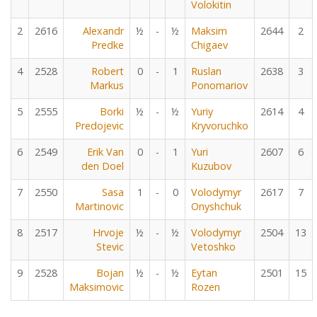
Volokitin
2
2616
Alexandr
½
-
½
Maksim
2644
2
Predke
Chigaev
4
2528
Robert
0
-
1
Ruslan
2638
3
Markus
Ponomariov
5
2555
Borki
½
-
½
Yuriy
2614
4
Predojevic
Kryvoruchko
6
2549
Erik Van
0
-
1
Yuri
2607
6
den Doel
Kuzubov
7
2550
Sasa
1
-
0
Volodymyr
2617
7
Martinovic
Onyshchuk
8
2517
Hrvoje
½
-
½
Volodymyr
2504
13
Stevic
Vetoshko
9
2528
Bojan
½
-
½
Eytan
2501
15
Maksimovic
Rozen