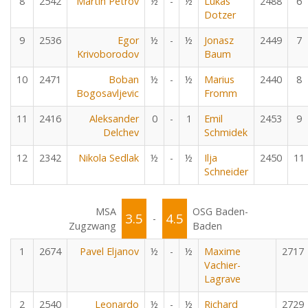
8
2542
Martin Petrov
½
-
½
Lukas
2488
6
Dotzer
9
2536
Egor
½
-
½
Jonasz
2449
7
Krivoborodov
Baum
10
2471
Boban
½
-
½
Marius
2440
8
Bogosavljevic
Fromm
11
2416
Aleksander
0
-
1
Emil
2453
9
Delchev
Schmidek
12
2342
Nikola Sedlak
½
-
½
Ilja
2450
11
Schneider
MSA
OSG Baden-
3.5
4.5
-
Zugzwang
Baden
1
2674
Pavel Eljanov
½
-
½
Maxime
2717
Vachier-
Lagrave
2
2540
Leonardo
½
-
½
Richard
2729