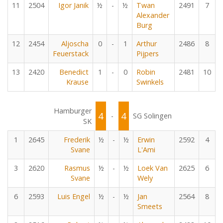
11
2504
Igor Janik
½
-
½
Twan
2491
7
Alexander
Burg
12
2454
Aljoscha
0
-
1
Arthur
2486
8
Feuerstack
Pijpers
13
2420
Benedict
1
-
0
Robin
2481
10
Krause
Swinkels
Hamburger
4
4
-
SG Solingen
SK
1
2645
Frederik
½
-
½
Erwin
2592
4
Svane
L'Ami
3
2620
Rasmus
½
-
½
Loek Van
2625
6
Svane
Wely
6
2593
Luis Engel
½
-
½
Jan
2564
8
Smeets