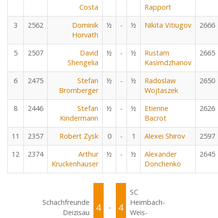
Costa
Rapport
3
2562
Dominik
½
-
½
Nikita Vitiugov
2666
Horvath
5
2507
David
½
-
½
Rustam
2665
Shengelia
Kasimdzhanov
6
2475
Stefan
½
-
½
Radoslaw
2650
Bromberger
Wojtaszek
8
2446
Stefan
½
-
½
Etienne
2626
Kindermann
Bacrot
11
2357
Robert Zysk
0
-
1
Alexei Shirov
2597
12
2374
Arthur
½
-
½
Alexander
2645
Kruckenhauser
Donchenko
SC
Schachfreunde
Heimbach-
4
4
-
Deizisau
Weis-