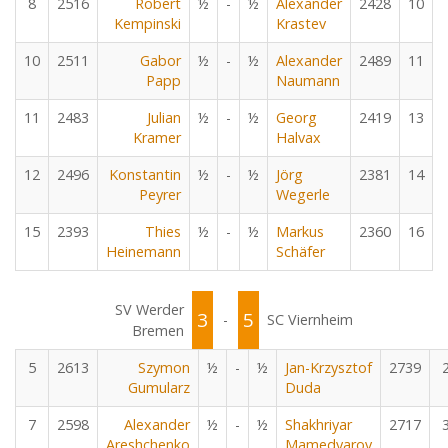
8
2516
Robert
½
-
½
Alexander
2428
10
Kempinski
Krastev
10
2511
Gabor
½
-
½
Alexander
2489
11
Papp
Naumann
11
2483
Julian
½
-
½
Georg
2419
13
Kramer
Halvax
12
2496
Konstantin
½
-
½
Jörg
2381
14
Peyrer
Wegerle
15
2393
Thies
½
-
½
Markus
2360
16
Heinemann
Schäfer
SV Werder
3
5
-
SC Viernheim
Bremen
5
2613
Szymon
½
-
½
Jan-Krzysztof
2739
Gumularz
Duda
7
2598
Alexander
½
-
½
Shakhriyar
2717
Areshchenko
Mamedyarov