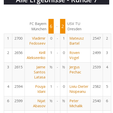
FC Bayern
USV TU
6
2
-
München
Dresden
1
2700
Vladimir
0
-
1
Mateusz
2547
2
Fedoseev
Bartel
2
2656
Kirill
1
-
0
Roven
2499
3
Alekseenko
Vogel
3
2615
Jaime
½
-
½
Jergus
2539
4
Santos
Pechac
Latasa
4
2594
Pouya
1
-
0
Liviu-Dieter
2582
5
Idani
Nisipeanu
6
2599
Nijat
½
-
½
Peter
2540
6
Abasov
Michalik