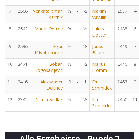
7
2566
Venkataraman
½
-
½
Maxim
2537
4
Karthik
Vavulin
8
2542
Martin Petrov
½
-
½
Lukas
2488
6
Dotzer
9
2536
Egor
½
-
½
Jonasz
2449
7
Krivoborodov
Baum
10
2471
Boban
½
-
½
Marius
2440
8
Bogosavljevic
Fromm
11
2416
Aleksander
0
-
1
Emil
2453
9
Delchev
Schmidek
12
2342
Nikola Sedlak
½
-
½
Ilja
2450
11
Schneider
Alle Ergebnisse - Runde 7