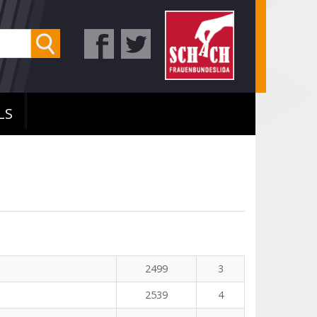
LS
2499
3
2539
4