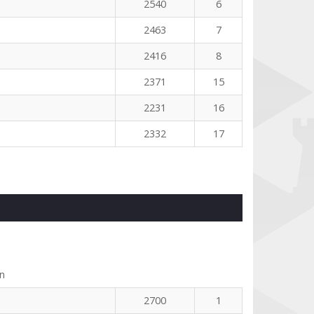
2540
6
2463
7
2416
8
2371
15
2231
16
2332
17
n
2700
1