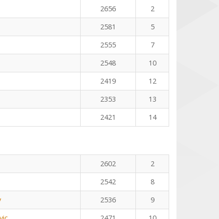
2656
2
2581
5
2555
7
2548
10
2419
12
2353
13
2421
14
2602
2
2542
8
v
2536
9
vic
2471
10