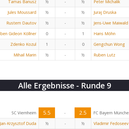
Tamas Banusz
½
-
½
Peter Michalik
Jules Moussard
½
-
½
Juraj Druska
Rustem Dautov
½
-
½
Jens-Uwe Maiwald
ben Gideon Köllner
0
-
1
Hans Möhn
Zdenko Kozul
1
-
0
Gengchun Wong
Mihail Marin
½
-
½
Ruben Lutz
Alle Ergebnisse - Runde 9
5.5
2.5
SC Viernheim
-
FC Bayern Münche
Jan-Krzysztof Duda
½
-
½
Vladimir Fedoseev