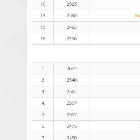
10
2525
13
2530
Ru
15
2493
16
2396
1
2674
2
2540
3
2562
4
2507
5
2507
6
2475
7
2480