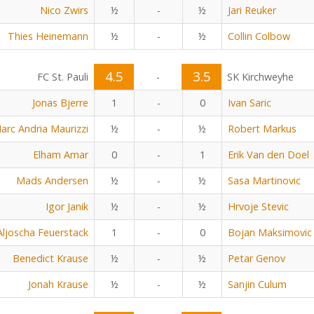
Nico Zwirs
½
-
½
Jari Reuker
Thies Heinemann
½
-
½
Collin Colbow
4.5
3.5
FC St. Pauli
-
SK Kirchweyhe
Jonas Bjerre
1
-
0
Ivan Saric
arc Andria Maurizzi
½
-
½
Robert Markus
Elham Amar
0
-
1
Erik Van den Doel
Mads Andersen
½
-
½
Sasa Martinovic
Igor Janik
½
-
½
Hrvoje Stevic
Aljoscha Feuerstack
1
-
0
Bojan Maksimovic
Benedict Krause
½
-
½
Petar Genov
Jonah Krause
½
-
½
Sanjin Culum