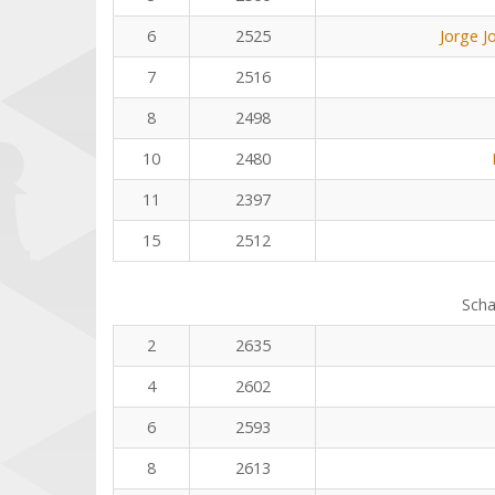
6
2525
Jorge J
7
2516
8
2498
10
2480
11
2397
15
2512
Scha
2
2635
4
2602
6
2593
8
2613