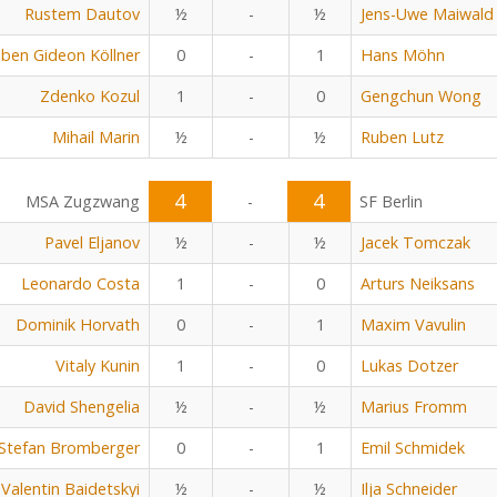
Rustem Dautov
½
-
½
Jens-Uwe Maiwald
ben Gideon Köllner
0
-
1
Hans Möhn
Zdenko Kozul
1
-
0
Gengchun Wong
Mihail Marin
½
-
½
Ruben Lutz
4
4
MSA Zugzwang
-
SF Berlin
Pavel Eljanov
½
-
½
Jacek Tomczak
Leonardo Costa
1
-
0
Arturs Neiksans
Dominik Horvath
0
-
1
Maxim Vavulin
Vitaly Kunin
1
-
0
Lukas Dotzer
David Shengelia
½
-
½
Marius Fromm
Stefan Bromberger
0
-
1
Emil Schmidek
Valentin Baidetskyi
½
-
½
Ilja Schneider