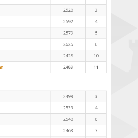
2520
3
2592
4
2579
5
2625
6
2428
10
nn
2489
11
2499
3
2539
4
2540
6
2463
7