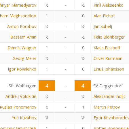
hriyar Mamedyarov
½
-
½
Kirill Alekseenko
rham Maghsoodloo
1
-
0
Alan Pichot
Anton Korobov
½
-
½
Jan Subelj
Bassem Amin
½
-
½
Felix Blohberger
Dennis Wagner
1
-
0
Klaus Bischoff
Georg Meier
½
-
½
Oliver Kurmann
Igor Kovalenko
1
-
0
Linus Johansson
4
4
Sfr. Wolfhagen
-
SV Deggendorf
Andreij Volokitin
½
-
½
Aleksandar Indjic
Ruslan Ponomariov
0
-
1
Martin Petrov
Yuri Kuzubov
½
-
½
Egor Krivoborodo
lodymyr Onyshchuk
1
-
0
Boban Bogosavlje