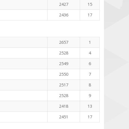
2427
15
2436
17
2657
1
2528
4
2549
6
2550
7
2517
8
2528
9
2418
13
2451
17