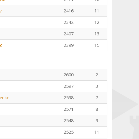
v
2416
11
2342
12
2407
13
ic
2399
15
n
2600
2
2597
3
henko
2598
7
2571
8
2548
9
2525
11