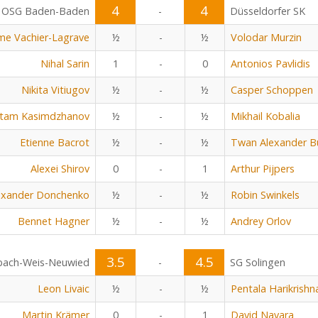
4
4
OSG Baden-Baden
-
Düsseldorfer SK
me Vachier-Lagrave
½
-
½
Volodar Murzin
Nihal Sarin
1
-
0
Antonios Pavlidis
Nikita Vitiugov
½
-
½
Casper Schoppen
tam Kasimdzhanov
½
-
½
Mikhail Kobalia
Etienne Bacrot
½
-
½
Twan Alexander B
Alexei Shirov
0
-
1
Arthur Pijpers
exander Donchenko
½
-
½
Robin Swinkels
Bennet Hagner
½
-
½
Andrey Orlov
3.5
4.5
bach-Weis-Neuwied
-
SG Solingen
Leon Livaic
½
-
½
Pentala Harikrishn
Martin Krämer
0
-
1
David Navara