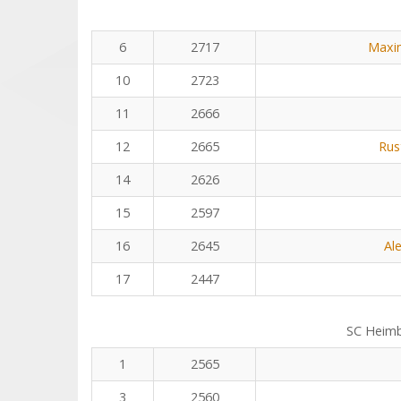
6
2717
Maxi
10
2723
11
2666
12
2665
Rus
14
2626
15
2597
16
2645
Al
17
2447
SC Heim
1
2565
3
2560