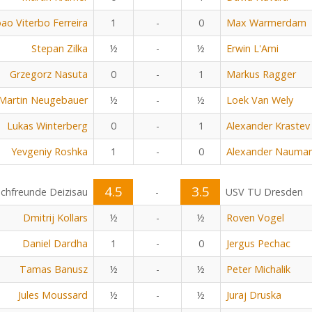
oao Viterbo Ferreira
1
-
0
Max Warmerdam
Stepan Zilka
½
-
½
Erwin L'Ami
Grzegorz Nasuta
0
-
1
Markus Ragger
Martin Neugebauer
½
-
½
Loek Van Wely
Lukas Winterberg
0
-
1
Alexander Krastev
Yevgeniy Roshka
1
-
0
Alexander Nauma
4.5
3.5
chfreunde Deizisau
-
USV TU Dresden
Dmitrij Kollars
½
-
½
Roven Vogel
Daniel Dardha
1
-
0
Jergus Pechac
Tamas Banusz
½
-
½
Peter Michalik
Jules Moussard
½
-
½
Juraj Druska