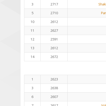
3
2717
Shak
5
2710
Pa
10
2612
11
2627
12
2591
13
2612
14
2672
1
2623
3
2638
6
2607
7
2617
Vo