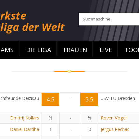
EAMS
DIE LIGA
FRAUEN
LIVE
TOO
chfreunde Deizisau
4.5
-
3.5
USV TU Dresden
Dmitrij Kollars
½
-
½
Roven Vogel
Daniel Dardha
1
-
0
Jergus Pechac