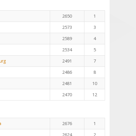
2650
1
2573
3
2589
4
2534
5
urg
2491
7
2486
8
2481
10
2470
12
a
2676
1
2624
2