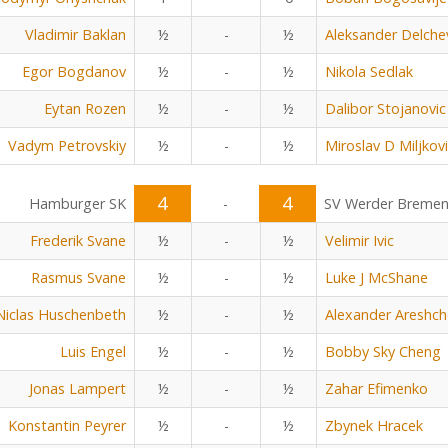
Vladimir Baklan
½
-
½
Aleksander Delche
Egor Bogdanov
½
-
½
Nikola Sedlak
Eytan Rozen
½
-
½
Dalibor Stojanovic
Vadym Petrovskiy
½
-
½
Miroslav D Miljkov
4
4
Hamburger SK
-
SV Werder Breme
Frederik Svane
½
-
½
Velimir Ivic
Rasmus Svane
½
-
½
Luke J McShane
Niclas Huschenbeth
½
-
½
Alexander Areshc
Luis Engel
½
-
½
Bobby Sky Cheng
Jonas Lampert
½
-
½
Zahar Efimenko
Konstantin Peyrer
½
-
½
Zbynek Hracek