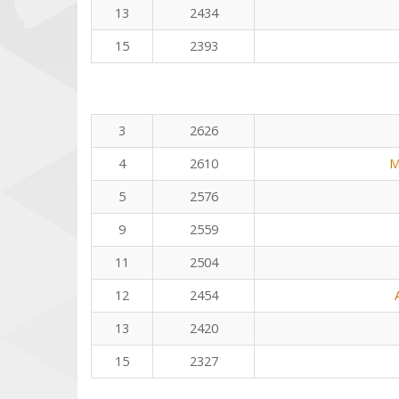
13
2434
15
2393
3
2626
4
2610
M
5
2576
9
2559
11
2504
12
2454
13
2420
15
2327