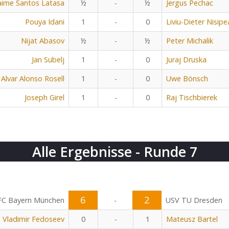
aime Santos Latasa
½
-
½
Jergus Pechac
Pouya Idani
1
-
0
Liviu-Dieter Nisip
Nijat Abasov
½
-
½
Peter Michalik
Jan Subelj
1
-
0
Juraj Druska
Alvar Alonso Rosell
1
-
0
Uwe Bönsch
Joseph Girel
1
-
0
Raj Tischbierek
Alle Ergebnisse - Runde 7
6
2
FC Bayern München
-
USV TU Dresden
Vladimir Fedoseev
0
-
1
Mateusz Bartel