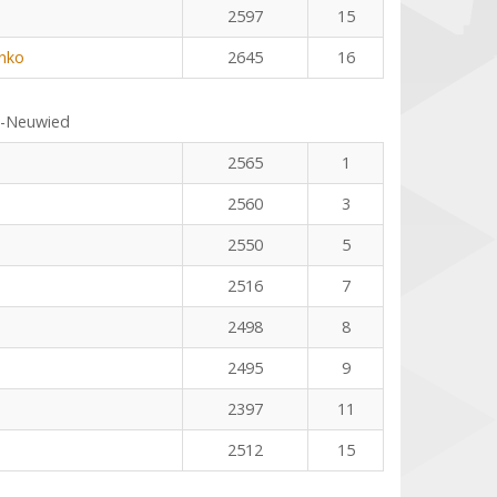
2597
15
nko
2645
16
s-Neuwied
2565
1
2560
3
2550
5
2516
7
2498
8
2495
9
2397
11
2512
15