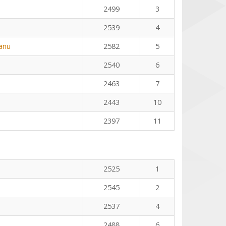
2499
3
2539
4
eanu
2582
5
2540
6
2463
7
2443
10
2397
11
2525
1
2545
2
2537
4
2488
6