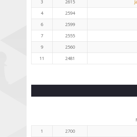
3
2615
J
4
2594
6
2599
7
2555
9
2560
11
2481
1
2700