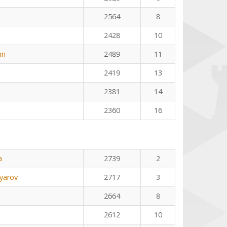
2564
8
2428
10
nn
2489
11
2419
13
2381
14
2360
16
a
2739
2
yarov
2717
3
2664
8
2612
10