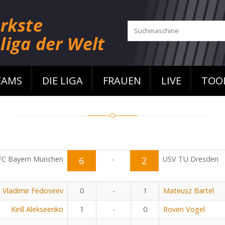
EAMS
DIE LIGA
FRAUEN
LIVE
TOO
FC Bayern München
6
-
2
USV TU Dresden
Vladimir Fedoseev
0
-
1
Mateusz Bartel
Kirill Alekseenko
1
-
0
Roven Vogel