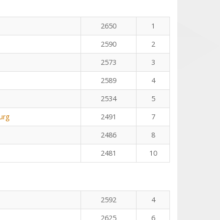
2650
1
2590
2
2573
3
2589
4
2534
5
urg
2491
7
2486
8
2481
10
2592
4
2625
6