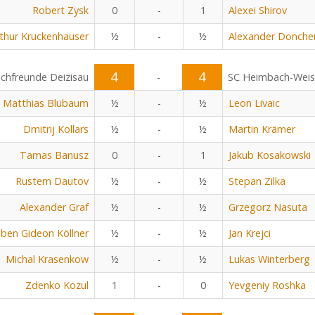
Robert Zysk
0
-
1
Alexei Shirov
thur Kruckenhauser
½
-
½
Alexander Donche
4
4
chfreunde Deizisau
-
SC Heimbach-Wei
Matthias Blübaum
½
-
½
Leon Livaic
Dmitrij Kollars
½
-
½
Martin Krämer
Tamas Banusz
0
-
1
Jakub Kosakowski
Rustem Dautov
½
-
½
Stepan Zilka
Alexander Graf
½
-
½
Grzegorz Nasuta
ben Gideon Köllner
½
-
½
Jan Krejci
Michal Krasenkow
½
-
½
Lukas Winterberg
Zdenko Kozul
1
-
0
Yevgeniy Roshka