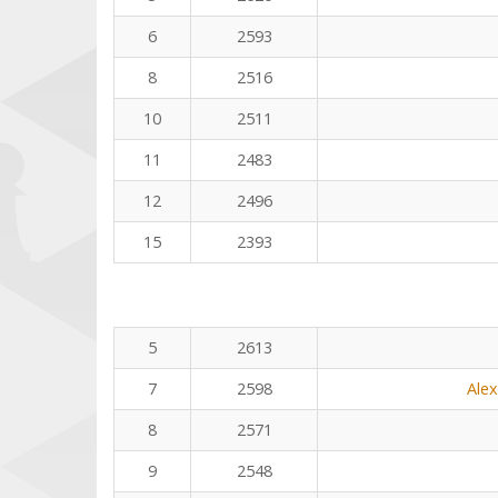
6
2593
8
2516
10
2511
11
2483
12
2496
15
2393
5
2613
7
2598
Ale
8
2571
9
2548