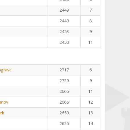
2449
7
2440
8
2453
9
2450
11
agrave
2717
6
2729
9
2666
11
anov
2665
12
ek
2650
13
2626
14