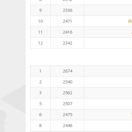
9
2536
10
2471
B
11
2416
12
2342
1
2674
2
2540
3
2562
5
2507
6
2475
8
2446