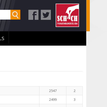
LS
2547
2
2499
3