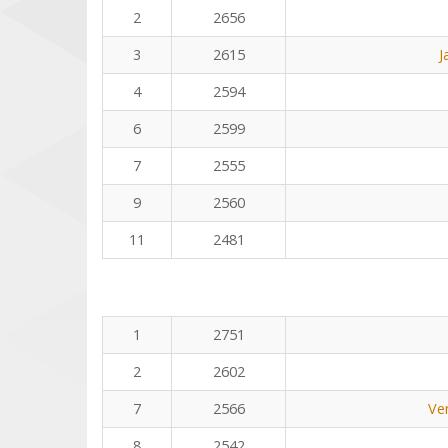
2
2656
3
2615
J
4
2594
6
2599
7
2555
9
2560
11
2481
1
2751
2
2602
7
2566
Ve
8
2542