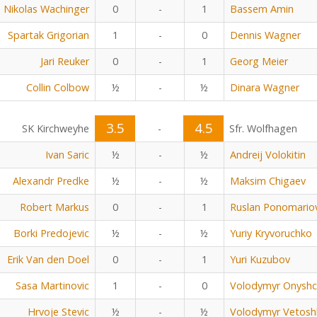
Nikolas Wachinger
0
-
1
Bassem Amin
Spartak Grigorian
1
-
0
Dennis Wagner
Jari Reuker
0
-
1
Georg Meier
Collin Colbow
½
-
½
Dinara Wagner
3.5
4.5
SK Kirchweyhe
-
Sfr. Wolfhagen
Ivan Saric
½
-
½
Andreij Volokitin
Alexandr Predke
½
-
½
Maksim Chigaev
Robert Markus
0
-
1
Ruslan Ponomario
Borki Predojevic
½
-
½
Yuriy Kryvoruchko
Erik Van den Doel
0
-
1
Yuri Kuzubov
Sasa Martinovic
1
-
0
Volodymyr Onyshc
Hrvoje Stevic
½
-
½
Volodymyr Vetosh