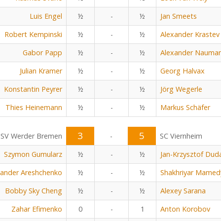
Luis Engel
½
-
½
Jan Smeets
Robert Kempinski
½
-
½
Alexander Krastev
Gabor Papp
½
-
½
Alexander Nauma
Julian Kramer
½
-
½
Georg Halvax
Konstantin Peyrer
½
-
½
Jörg Wegerle
Thies Heinemann
½
-
½
Markus Schäfer
3
5
SV Werder Bremen
-
SC Viernheim
Szymon Gumularz
½
-
½
Jan-Krzysztof Dud
xander Areshchenko
½
-
½
Shakhriyar Mamed
Bobby Sky Cheng
½
-
½
Alexey Sarana
Zahar Efimenko
0
-
1
Anton Korobov