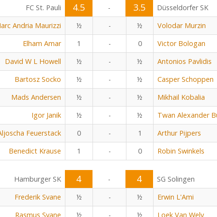
4.5
3.5
FC St. Pauli
-
Düsseldorfer SK
arc Andria Maurizzi
½
-
½
Volodar Murzin
Elham Amar
1
-
0
Victor Bologan
David W L Howell
½
-
½
Antonios Pavlidis
Bartosz Socko
½
-
½
Casper Schoppen
Mads Andersen
½
-
½
Mikhail Kobalia
Igor Janik
½
-
½
Twan Alexander B
Aljoscha Feuerstack
0
-
1
Arthur Pijpers
Benedict Krause
1
-
0
Robin Swinkels
4
4
Hamburger SK
-
SG Solingen
Frederik Svane
½
-
½
Erwin L'Ami
Rasmus Svane
½
-
½
Loek Van Wely