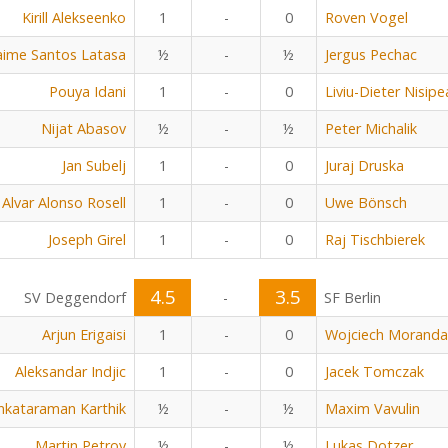
Kirill Alekseenko
1
-
0
Roven Vogel
aime Santos Latasa
½
-
½
Jergus Pechac
Pouya Idani
1
-
0
Liviu-Dieter Nisip
Nijat Abasov
½
-
½
Peter Michalik
Jan Subelj
1
-
0
Juraj Druska
Alvar Alonso Rosell
1
-
0
Uwe Bönsch
Joseph Girel
1
-
0
Raj Tischbierek
4.5
3.5
SV Deggendorf
-
SF Berlin
Arjun Erigaisi
1
-
0
Wojciech Moranda
Aleksandar Indjic
1
-
0
Jacek Tomczak
nkataraman Karthik
½
-
½
Maxim Vavulin
Martin Petrov
½
-
½
Lukas Dotzer