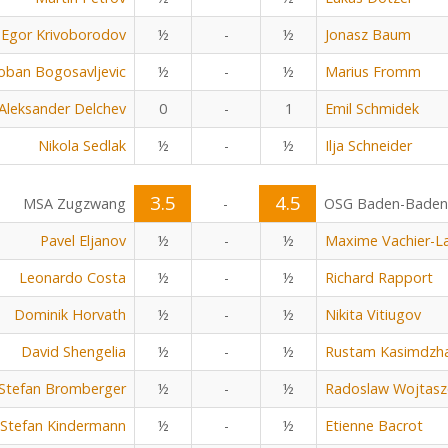
Egor Krivoborodov
½
-
½
Jonasz Baum
oban Bogosavljevic
½
-
½
Marius Fromm
Aleksander Delchev
0
-
1
Emil Schmidek
Nikola Sedlak
½
-
½
Ilja Schneider
3.5
4.5
MSA Zugzwang
-
OSG Baden-Baden
Pavel Eljanov
½
-
½
Maxime Vachier-L
Leonardo Costa
½
-
½
Richard Rapport
Dominik Horvath
½
-
½
Nikita Vitiugov
David Shengelia
½
-
½
Rustam Kasimdzh
Stefan Bromberger
½
-
½
Radoslaw Wojtasz
Stefan Kindermann
½
-
½
Etienne Bacrot