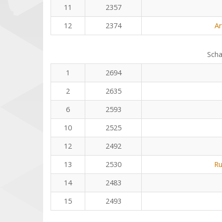
11
2357
12
2374
Ar
Scha
1
2694
2
2635
6
2593
10
2525
12
2492
13
2530
Ru
14
2483
15
2493