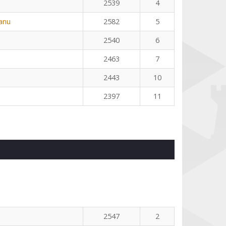
2539
4
eanu
2582
5
2540
6
2463
7
2443
10
2397
11
2547
2