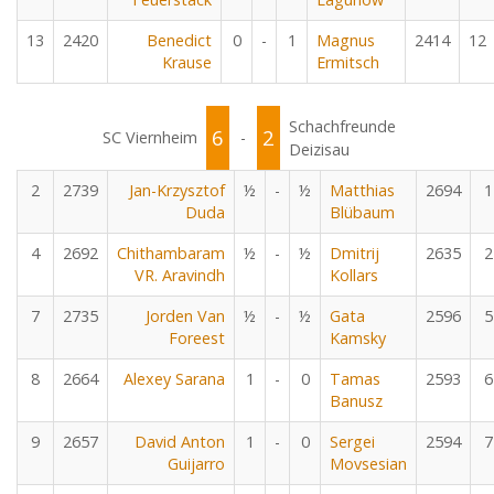
13
2420
Benedict
0
-
1
Magnus
2414
12
Krause
Ermitsch
Schachfreunde
6
2
SC Viernheim
-
Deizisau
2
2739
Jan-Krzysztof
½
-
½
Matthias
2694
1
Duda
Blübaum
4
2692
Chithambaram
½
-
½
Dmitrij
2635
2
VR. Aravindh
Kollars
7
2735
Jorden Van
½
-
½
Gata
2596
5
Foreest
Kamsky
8
2664
Alexey Sarana
1
-
0
Tamas
2593
6
Banusz
9
2657
David Anton
1
-
0
Sergei
2594
7
Guijarro
Movsesian