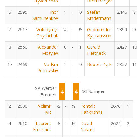
Kryvoruchko
Bromberger
5
2595
Ihor
1
-
0
Stefan
2446
8
Samunenkov
Kindermann
7
2617
Volodymyr
½
-
½
Gudmundur
2399
9
Onyshchuk
Kjartansson
8
2550
Alexander
0
-
1
Gerald
2427
10
Motylev
Hertneck
17
2469
Vadym
1
-
0
Robert Zysk
2357
11
Petrovskiy
SV Werder
4
4
-
SG Solingen
Bremen
2
2600
Velimir
½
-
½
Pentala
2676
1
Ivic
Harikrishna
4
2610
Laurent
½
-
½
David
2624
2
Fressinet
Navara