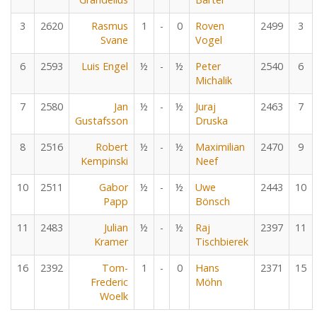
3
2620
Rasmus
1
-
0
Roven
2499
3
Svane
Vogel
6
2593
Luis Engel
½
-
½
Peter
2540
6
Michalik
7
2580
Jan
½
-
½
Juraj
2463
7
Gustafsson
Druska
8
2516
Robert
½
-
½
Maximilian
2470
9
Kempinski
Neef
10
2511
Gabor
½
-
½
Uwe
2443
10
Papp
Bönsch
11
2483
Julian
½
-
½
Raj
2397
11
Kramer
Tischbierek
16
2392
Tom-
1
-
0
Hans
2371
15
Frederic
Möhn
Woelk