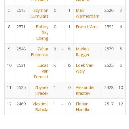
5
2613
Szymon
0
-
1
Max
2520
3
Gumularz
Warmerdam
8
2571
Bobby
0
-
1
Erwin L'Ami
2592
4
Sky
Cheng
9
2548
Zahar
½
-
½
Markus
2579
5
Efimenko
Ragger
10
2531
Lucas
½
-
½
Loek Van
2625
6
van
Wely
Foreest
11
2525
Zbynek
1
-
0
Alexander
2428
10
Hracek
Krastev
12
2489
Vlastimil
1
-
0
Florian
2517
12
Babula
Handke