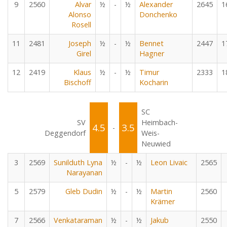
9
2560
Alvar
½
-
½
Alexander
2645
1
Alonso
Donchenko
Rosell
11
2481
Joseph
½
-
½
Bennet
2447
1
Girel
Hagner
12
2419
Klaus
½
-
½
Timur
2333
1
Bischoff
Kocharin
SC
SV
Heimbach-
4.5
3.5
-
Deggendorf
Weis-
Neuwied
3
2569
Sunilduth Lyna
½
-
½
Leon Livaic
2565
Narayanan
5
2579
Gleb Dudin
½
-
½
Martin
2560
Krämer
7
2566
Venkataraman
½
-
½
Jakub
2550