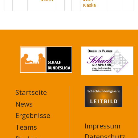
Klaska
Startseite
MAIN
NAVIGATION
News
FOOTER
Ergebnisse
Impressum
Teams
Datenschutz