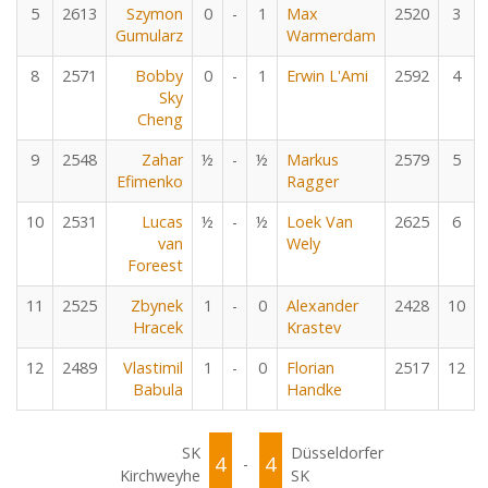
5
2613
Szymon
0
-
1
Max
2520
3
Gumularz
Warmerdam
8
2571
Bobby
0
-
1
Erwin L'Ami
2592
4
Sky
Cheng
9
2548
Zahar
½
-
½
Markus
2579
5
Efimenko
Ragger
10
2531
Lucas
½
-
½
Loek Van
2625
6
van
Wely
Foreest
11
2525
Zbynek
1
-
0
Alexander
2428
10
Hracek
Krastev
12
2489
Vlastimil
1
-
0
Florian
2517
12
Babula
Handke
SK
Düsseldorfer
4
4
-
Kirchweyhe
SK