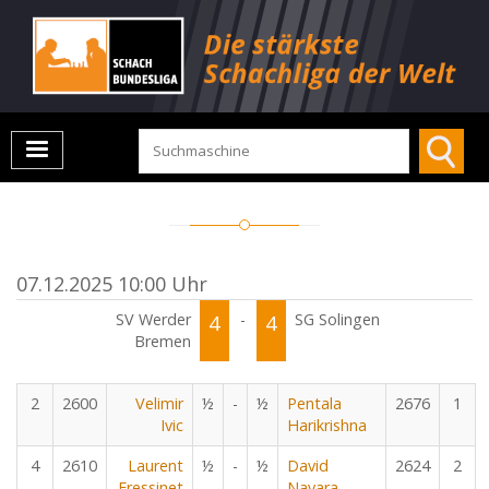
07.12.2025 10:00 Uhr
SV Werder
4
-
4
SG Solingen
Bremen
2
2600
Velimir
½
-
½
Pentala
2676
1
Ivic
Harikrishna
4
2610
Laurent
½
-
½
David
2624
2
Fressinet
Navara