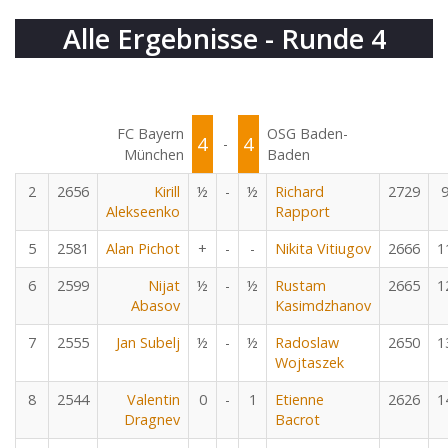
Alle Ergebnisse - Runde 4
FC Bayern
OSG Baden-
4
4
-
München
Baden
2
2656
Kirill
½
-
½
Richard
2729
Alekseenko
Rapport
5
2581
Alan Pichot
+
-
-
Nikita Vitiugov
2666
1
6
2599
Nijat
½
-
½
Rustam
2665
1
Abasov
Kasimdzhanov
7
2555
Jan Subelj
½
-
½
Radoslaw
2650
1
Wojtaszek
8
2544
Valentin
0
-
1
Etienne
2626
1
Dragnev
Bacrot