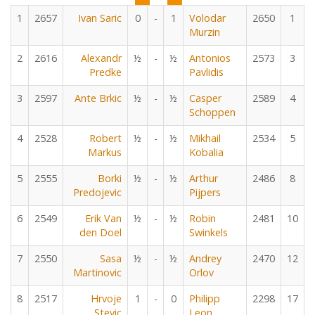
1
2657
Ivan Saric
0
-
1
Volodar
2650
1
Murzin
2
2616
Alexandr
½
-
½
Antonios
2573
3
Predke
Pavlidis
3
2597
Ante Brkic
½
-
½
Casper
2589
4
Schoppen
4
2528
Robert
½
-
½
Mikhail
2534
5
Markus
Kobalia
5
2555
Borki
½
-
½
Arthur
2486
8
Predojevic
Pijpers
6
2549
Erik Van
½
-
½
Robin
2481
10
den Doel
Swinkels
7
2550
Sasa
½
-
½
Andrey
2470
12
Martinovic
Orlov
8
2517
Hrvoje
1
-
0
Philipp
2298
17
Stevic
Leon