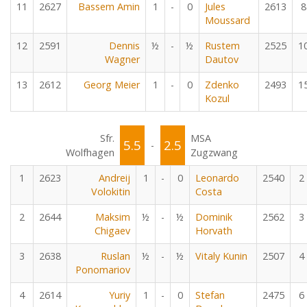
11
2627
Bassem Amin
1
-
0
Jules
2613
8
Moussard
12
2591
Dennis
½
-
½
Rustem
2525
1
Wagner
Dautov
13
2612
Georg Meier
1
-
0
Zdenko
2493
1
Kozul
Sfr.
MSA
5.5
2.5
-
Wolfhagen
Zugzwang
1
2623
Andreij
1
-
0
Leonardo
2540
2
Volokitin
Costa
2
2644
Maksim
½
-
½
Dominik
2562
3
Chigaev
Horvath
3
2638
Ruslan
½
-
½
Vitaly Kunin
2507
4
Ponomariov
4
2614
Yuriy
1
-
0
Stefan
2475
6