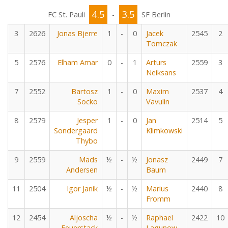
4.5
3.5
FC St. Pauli
-
SF Berlin
3
2626
Jonas Bjerre
1
-
0
Jacek
2545
2
Tomczak
5
2576
Elham Amar
0
-
1
Arturs
2559
3
Neiksans
7
2552
Bartosz
1
-
0
Maxim
2537
4
Socko
Vavulin
8
2579
Jesper
1
-
0
Jan
2514
5
Sondergaard
Klimkowski
Thybo
9
2559
Mads
½
-
½
Jonasz
2449
7
Andersen
Baum
11
2504
Igor Janik
½
-
½
Marius
2440
8
Fromm
12
2454
Aljoscha
½
-
½
Raphael
2422
10
Feuerstack
Lagunow