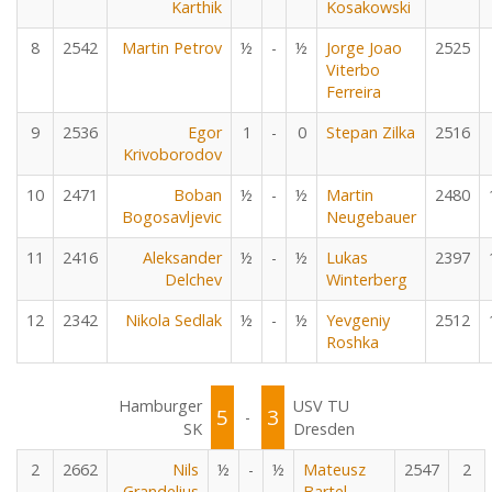
Karthik
Kosakowski
8
2542
Martin Petrov
½
-
½
Jorge Joao
2525
Viterbo
Ferreira
9
2536
Egor
1
-
0
Stepan Zilka
2516
Krivoborodov
10
2471
Boban
½
-
½
Martin
2480
Bogosavljevic
Neugebauer
11
2416
Aleksander
½
-
½
Lukas
2397
Delchev
Winterberg
12
2342
Nikola Sedlak
½
-
½
Yevgeniy
2512
Roshka
Hamburger
USV TU
5
3
-
SK
Dresden
2
2662
Nils
½
-
½
Mateusz
2547
2
Grandelius
Bartel