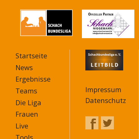
Startseite
MAIN
NAVIGATION
News
FOOTER
Ergebnisse
Impressum
Teams
Datenschutz
Die Liga
Frauen
Live
Tools