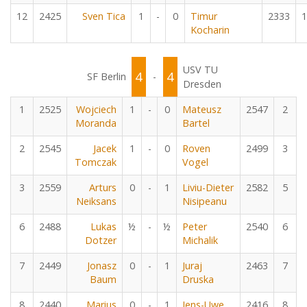
12
2425
Sven Tica
1
-
0
Timur
2333
1
Kocharin
USV TU
4
4
SF Berlin
-
Dresden
1
2525
Wojciech
1
-
0
Mateusz
2547
2
Moranda
Bartel
2
2545
Jacek
1
-
0
Roven
2499
3
Tomczak
Vogel
3
2559
Arturs
0
-
1
Liviu-Dieter
2582
5
Neiksans
Nisipeanu
6
2488
Lukas
½
-
½
Peter
2540
6
Dotzer
Michalik
7
2449
Jonasz
0
-
1
Juraj
2463
7
Baum
Druska
8
2440
Marius
0
-
1
Jens-Uwe
2416
8