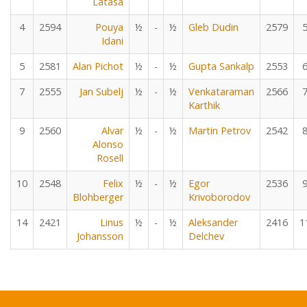
Latasa
4
2594
Pouya
½
-
½
Gleb Dudin
2579
Idani
5
2581
Alan Pichot
½
-
½
Gupta Sankalp
2553
7
2555
Jan Subelj
½
-
½
Venkataraman
2566
Karthik
9
2560
Alvar
½
-
½
Martin Petrov
2542
Alonso
Rosell
10
2548
Felix
½
-
½
Egor
2536
Blohberger
Krivoborodov
14
2421
Linus
½
-
½
Aleksander
2416
1
Johansson
Delchev