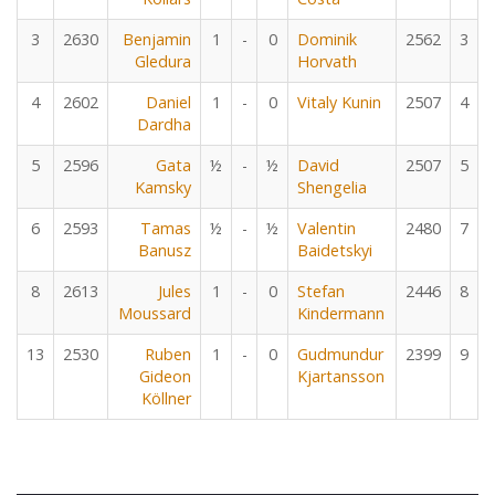
3
2630
Benjamin
1
-
0
Dominik
2562
3
Gledura
Horvath
4
2602
Daniel
1
-
0
Vitaly Kunin
2507
4
Dardha
5
2596
Gata
½
-
½
David
2507
5
Kamsky
Shengelia
6
2593
Tamas
½
-
½
Valentin
2480
7
Banusz
Baidetskyi
8
2613
Jules
1
-
0
Stefan
2446
8
Moussard
Kindermann
13
2530
Ruben
1
-
0
Gudmundur
2399
9
Gideon
Kjartansson
Köllner