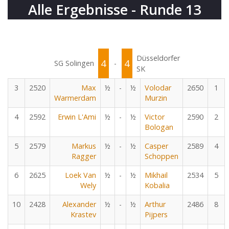
Alle Ergebnisse - Runde 13
Düsseldorfer
4
4
SG Solingen
-
SK
3
2520
Max
½
-
½
Volodar
2650
1
Warmerdam
Murzin
4
2592
Erwin L'Ami
½
-
½
Victor
2590
2
Bologan
5
2579
Markus
½
-
½
Casper
2589
4
Ragger
Schoppen
6
2625
Loek Van
½
-
½
Mikhail
2534
5
Wely
Kobalia
10
2428
Alexander
½
-
½
Arthur
2486
8
Krastev
Pijpers