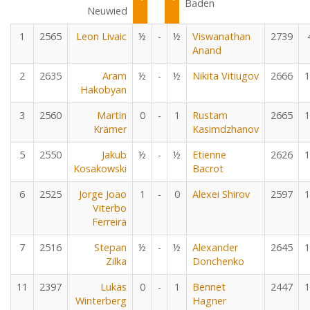
Baden
Neuwied
1
2565
Leon Livaic
½
-
½
Viswanathan
2739
Anand
2
2635
Aram
½
-
½
Nikita Vitiugov
2666
1
Hakobyan
3
2560
Martin
0
-
1
Rustam
2665
1
Krämer
Kasimdzhanov
5
2550
Jakub
½
-
½
Etienne
2626
1
Kosakowski
Bacrot
6
2525
Jorge Joao
1
-
0
Alexei Shirov
2597
1
Viterbo
Ferreira
7
2516
Stepan
½
-
½
Alexander
2645
1
Zilka
Donchenko
11
2397
Lukas
0
-
1
Bennet
2447
1
Winterberg
Hagner