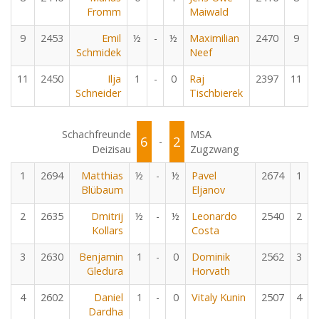
Fromm
Maiwald
9
2453
Emil
½
-
½
Maximilian
2470
9
Schmidek
Neef
11
2450
Ilja
1
-
0
Raj
2397
11
Schneider
Tischbierek
Schachfreunde
MSA
6
2
-
Deizisau
Zugzwang
1
2694
Matthias
½
-
½
Pavel
2674
1
Blübaum
Eljanov
2
2635
Dmitrij
½
-
½
Leonardo
2540
2
Kollars
Costa
3
2630
Benjamin
1
-
0
Dominik
2562
3
Gledura
Horvath
4
2602
Daniel
1
-
0
Vitaly Kunin
2507
4
Dardha