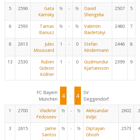
5
2596
Gata
½
-
½
David
2507
5
Kamsky
Shengelia
6
2593
Tamas
½
-
½
Valentin
2480
7
Banusz
Baidetskyi
8
2613
Jules
1
-
0
Stefan
2446
8
Moussard
Kindermann
13
2530
Ruben
1
-
0
Gudmundur
2399
9
Gideon
Kjartansson
Köllner
FC Bayern
SV
4
4
-
München
Deggendorf
1
2700
Vladimir
½
-
½
Aleksandar
2602
Fedoseev
Indjic
3
2615
Jaime
½
-
½
Diptayan
2573
Santos
Ghosh