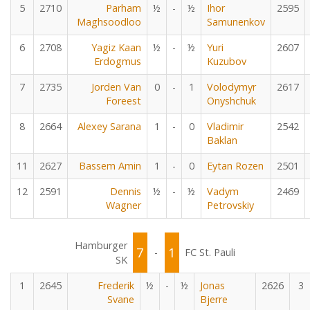
5
2710
Parham
½
-
½
Ihor
2595
Maghsoodloo
Samunenkov
6
2708
Yagiz Kaan
½
-
½
Yuri
2607
Erdogmus
Kuzubov
7
2735
Jorden Van
0
-
1
Volodymyr
2617
Foreest
Onyshchuk
8
2664
Alexey Sarana
1
-
0
Vladimir
2542
Baklan
11
2627
Bassem Amin
1
-
0
Eytan Rozen
2501
12
2591
Dennis
½
-
½
Vadym
2469
Wagner
Petrovskiy
Hamburger
7
1
-
FC St. Pauli
SK
1
2645
Frederik
½
-
½
Jonas
2626
3
Svane
Bjerre