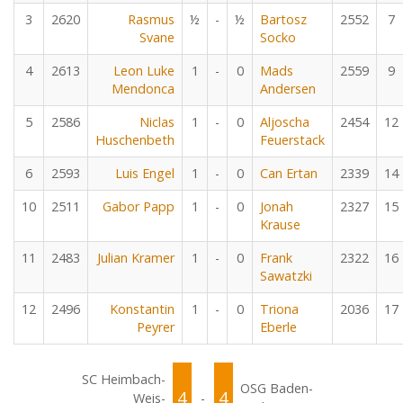
3
2620
Rasmus
½
-
½
Bartosz
2552
7
Svane
Socko
4
2613
Leon Luke
1
-
0
Mads
2559
9
Mendonca
Andersen
5
2586
Niclas
1
-
0
Aljoscha
2454
12
Huschenbeth
Feuerstack
6
2593
Luis Engel
1
-
0
Can Ertan
2339
14
10
2511
Gabor Papp
1
-
0
Jonah
2327
15
Krause
11
2483
Julian Kramer
1
-
0
Frank
2322
16
Sawatzki
12
2496
Konstantin
1
-
0
Triona
2036
17
Peyrer
Eberle
SC Heimbach-
OSG Baden-
4
4
Weis-
-