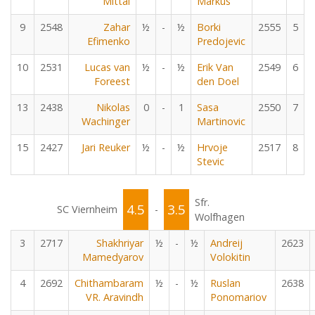
Mittal
Markus
9
2548
Zahar
½
-
½
Borki
2555
5
Efimenko
Predojevic
10
2531
Lucas van
½
-
½
Erik Van
2549
6
Foreest
den Doel
13
2438
Nikolas
0
-
1
Sasa
2550
7
Wachinger
Martinovic
15
2427
Jari Reuker
½
-
½
Hrvoje
2517
8
Stevic
Sfr.
4.5
3.5
SC Viernheim
-
Wolfhagen
3
2717
Shakhriyar
½
-
½
Andreij
2623
Mamedyarov
Volokitin
4
2692
Chithambaram
½
-
½
Ruslan
2638
VR. Aravindh
Ponomariov