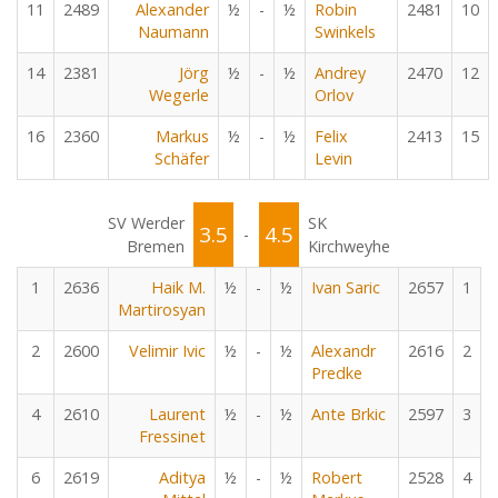
11
2489
Alexander
½
-
½
Robin
2481
10
Naumann
Swinkels
14
2381
Jörg
½
-
½
Andrey
2470
12
Wegerle
Orlov
16
2360
Markus
½
-
½
Felix
2413
15
Schäfer
Levin
SV Werder
SK
3.5
4.5
-
Bremen
Kirchweyhe
1
2636
Haik M.
½
-
½
Ivan Saric
2657
1
Martirosyan
2
2600
Velimir Ivic
½
-
½
Alexandr
2616
2
Predke
4
2610
Laurent
½
-
½
Ante Brkic
2597
3
Fressinet
6
2619
Aditya
½
-
½
Robert
2528
4