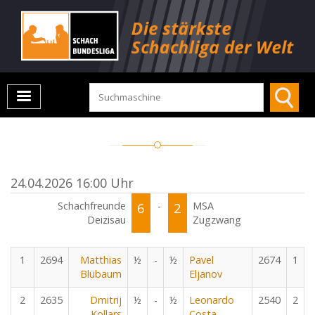
24.04.2026 16:00 Uhr
Schachfreunde
6
-
2
MSA
Deizisau
Zugzwang
1
2694
Matthias
½
-
½
Pavel
2674
1
Blübaum
Eljanov
2
2635
Dmitrij
½
-
½
Leonardo
2540
2
Kollars
Costa