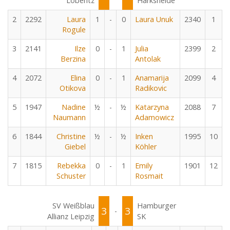
Löberitz
Harksheide
2
2292
Laura
1
-
0
Laura Unuk
2340
1
Rogule
3
2141
Ilze
0
-
1
Julia
2399
2
Berzina
Antolak
4
2072
Elina
0
-
1
Anamarija
2099
4
Otikova
Radikovic
5
1947
Nadine
½
-
½
Katarzyna
2088
7
Naumann
Adamowicz
6
1844
Christine
½
-
½
Inken
1995
10
Giebel
Köhler
7
1815
Rebekka
0
-
1
Emily
1901
12
Schuster
Rosmait
SV Weißblau
Hamburger
3
3
-
Allianz Leipzig
SK