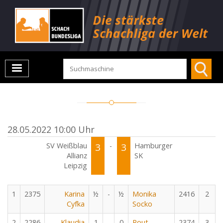
28.05.2022 10:00 Uhr
SV Weißblau
3
-
3
Hamburger
Allianz
SK
Leipzig
1
2375
Karina
½
-
½
Monika
2416
2
Cyfka
Socko
2
2286
Klaudia
1
-
0
Rout
2374
3