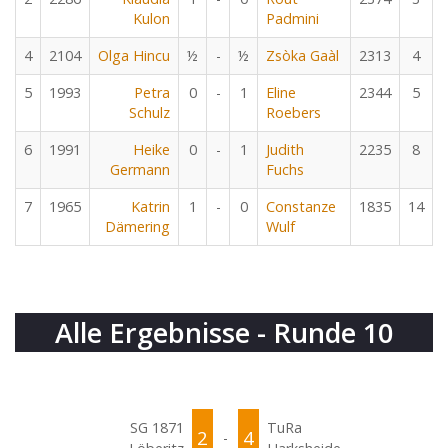
Kulon
Padmini
4
2104
Olga Hincu
½
-
½
Zsòka Gaàl
2313
4
5
1993
Petra
0
-
1
Eline
2344
5
Schulz
Roebers
6
1991
Heike
0
-
1
Judith
2235
8
Germann
Fuchs
7
1965
Katrin
1
-
0
Constanze
1835
14
Dämering
Wulf
Alle Ergebnisse - Runde 10
SG 1871
TuRa
2
4
-