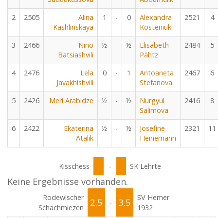
2
2505
Alina
1
-
0
Alexandra
2521
4
Kashlinskaya
Kosteniuk
3
2466
Nino
½
-
½
Elisabeth
2484
5
Batsiashvili
Pähtz
4
2476
Lela
0
-
1
Antoaneta
2467
6
Javakhishvili
Stefanova
5
2426
Meri Arabidze
½
-
½
Nurgyul
2416
8
Salimova
6
2422
Ekaterina
½
-
½
Josefine
2321
11
Atalik
Heinemann
Kisschess
-
SK Lehrte
Keine Ergebnisse vorhanden.
Rodewischer
SV Hemer
2.5
3.5
-
Schachmiezen
1932