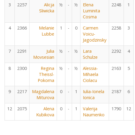
3
2257
Alicja
½
-
½
Elena
2248
1
Sliwicka
Luminita
Cosma
4
2366
Melanie
1
-
0
Carmen
2258
3
Lubbe
Voicu-
Jagodzinsky
7
2291
Julia
½
-
½
Lara
2292
4
Movsesian
Schulze
8
2300
Regina
½
-
½
Alessia-
2163
5
Theissl-
Mihaela
Pokorna
Ciolacu
9
2217
Magdalena
0
-
1
Iulia-Ionela
2187
6
Miturova
Ionica
12
2075
Alena
0
-
1
Valerija
1790
12
Kubikova
Naumenko