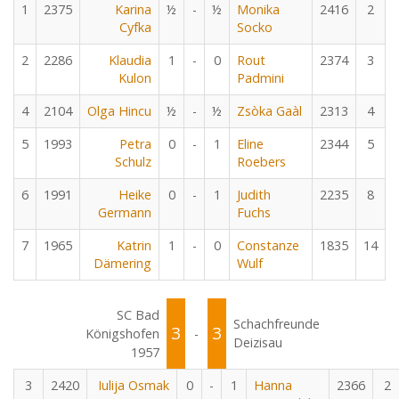
1
2375
Karina
½
-
½
Monika
2416
2
Cyfka
Socko
2
2286
Klaudia
1
-
0
Rout
2374
3
Kulon
Padmini
4
2104
Olga Hincu
½
-
½
Zsòka Gaàl
2313
4
5
1993
Petra
0
-
1
Eline
2344
5
Schulz
Roebers
6
1991
Heike
0
-
1
Judith
2235
8
Germann
Fuchs
7
1965
Katrin
1
-
0
Constanze
1835
14
Dämering
Wulf
SC Bad
Schachfreunde
3
3
Königshofen
-
Deizisau
1957
3
2420
Iulija Osmak
0
-
1
Hanna
2366
2