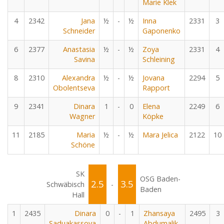
Marie Klek
4
2342
Jana
½
-
½
Inna
2331
3
Schneider
Gaponenko
6
2377
Anastasia
½
-
½
Zoya
2331
4
Savina
Schleining
8
2310
Alexandra
½
-
½
Jovana
2294
5
Obolentseva
Rapport
9
2341
Dinara
1
-
0
Elena
2249
6
Wagner
Köpke
11
2185
Maria
½
-
½
Mara Jelica
2122
10
Schöne
SK
OSG Baden-
2.5
3.5
Schwäbisch
-
Baden
Hall
1
2435
Dinara
0
-
1
Zhansaya
2495
3
Saduakassova
Abdumalik