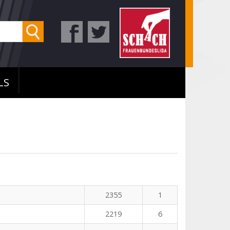
LS
2355
1
2219
6