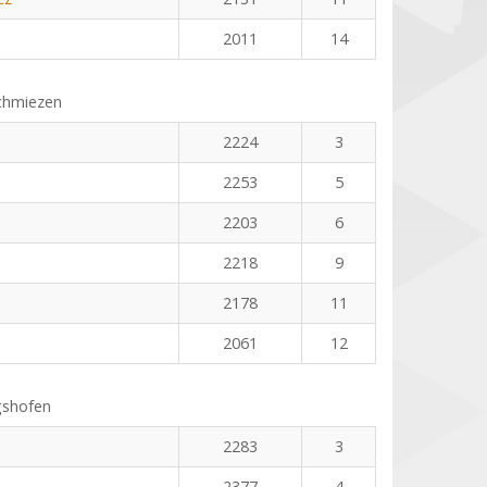
2011
14
chmiezen
2224
3
2253
5
2203
6
2218
9
2178
11
2061
12
gshofen
2283
3
2377
4