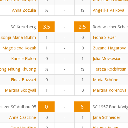
Anna Zozulia
½
-
½
Angelika Valkova
3.5
2.5
SC Kreuzberg
-
Rodewischer Scha
Sonja Maria Bluhm
1
-
0
Fiona Sieber
Magdalena Kozak
1
-
0
Zuzana Hagarova
Karelle Bolon
0
-
1
Julia Movsesian
Hong Nhung Khuong
½
-
½
Tereza Rodshtein
Elnaz Bazzazi
0
-
1
Maria Schöne
Martina Skogvall
1
-
0
Martina Korenova
0
6
itzer SC Aufbau 95
-
SC 1957 Bad Köni
Anne Czäczine
0
-
1
Jana Schneider
Elina Heutling
0
-
1
Klaudia Kulon