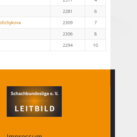
2281
6
nshchykova
2309
7
2306
8
2294
10
Impressum