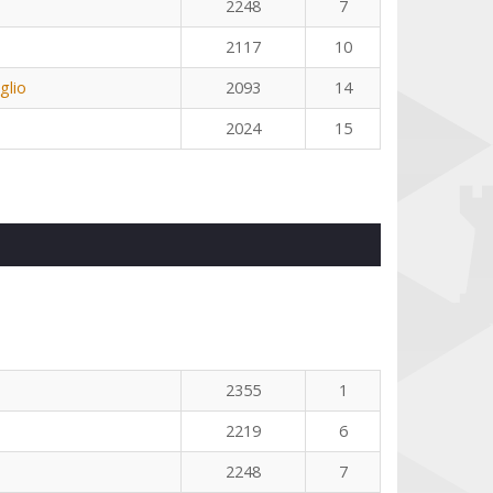
2248
7
2117
10
glio
2093
14
2024
15
2355
1
2219
6
2248
7