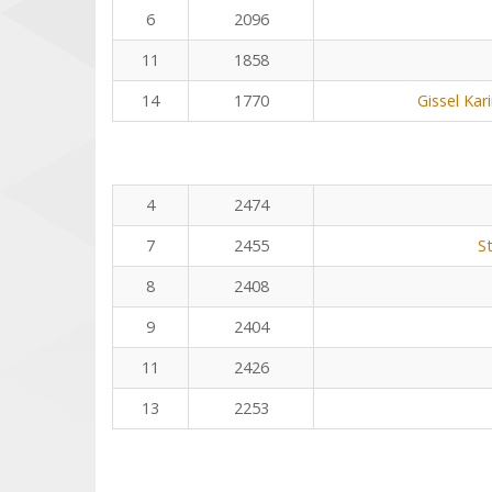
6
2096
11
1858
14
1770
Gissel Kar
4
2474
7
2455
S
8
2408
9
2404
11
2426
13
2253