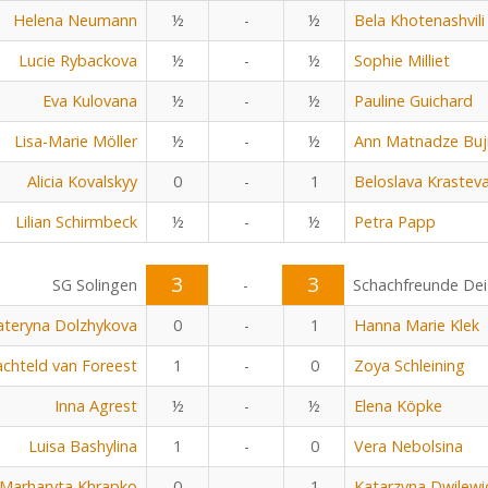
Helena Neumann
½
-
½
Bela Khotenashvili
Lucie Rybackova
½
-
½
Sophie Milliet
Eva Kulovana
½
-
½
Pauline Guichard
Lisa-Marie Möller
½
-
½
Ann Matnadze Bujia
Alicia Kovalskyy
0
-
1
Beloslava Krastev
Lilian Schirmbeck
½
-
½
Petra Papp
3
3
SG Solingen
-
Schachfreunde Dei
ateryna Dolzhykova
0
-
1
Hanna Marie Klek
chteld van Foreest
1
-
0
Zoya Schleining
Inna Agrest
½
-
½
Elena Köpke
Luisa Bashylina
1
-
0
Vera Nebolsina
Marharyta Khrapko
0
-
1
Katarzyna Dwilewi