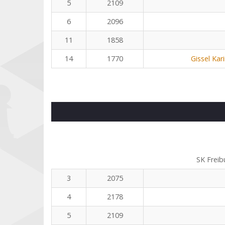
5
2109
6
2096
11
1858
14
1770
Gissel Kar
SK Freib
3
2075
4
2178
5
2109