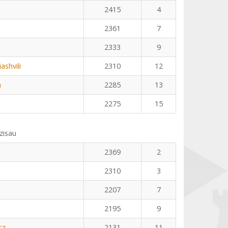
2415
4
2361
7
2333
9
shvili
2310
12
a
2285
13
2275
15
zisau
2369
2
2310
3
2207
7
2195
9
cz
2131
11