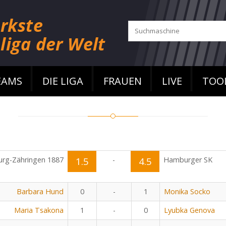
EAMS
DIE LIGA
FRAUEN
LIVE
TOO
urg-Zähringen 1887
1.5
-
4.5
Hamburger SK
Barbara Hund
0
-
1
Monika Socko
Maria Tsakona
1
-
0
Lyubka Genova