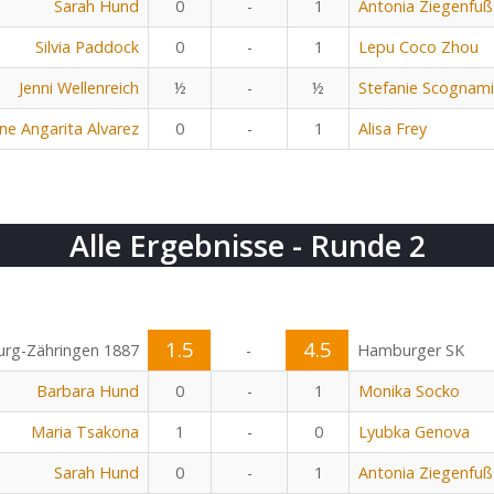
Sarah Hund
0
-
1
Antonia Ziegenfuß
Silvia Paddock
0
-
1
Lepu Coco Zhou
Jenni Wellenreich
½
-
½
Stefanie Scognami
ine Angarita Alvarez
0
-
1
Alisa Frey
Alle Ergebnisse - Runde 2
1.5
4.5
urg-Zähringen 1887
-
Hamburger SK
Barbara Hund
0
-
1
Monika Socko
Maria Tsakona
1
-
0
Lyubka Genova
Sarah Hund
0
-
1
Antonia Ziegenfuß