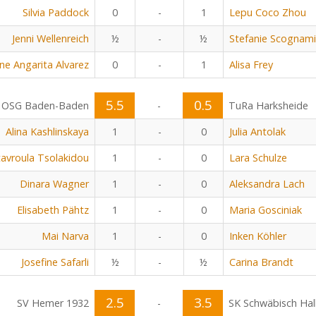
Silvia Paddock
0
-
1
Lepu Coco Zhou
Jenni Wellenreich
½
-
½
Stefanie Scognami
ine Angarita Alvarez
0
-
1
Alisa Frey
5.5
0.5
OSG Baden-Baden
-
TuRa Harksheide
Alina Kashlinskaya
1
-
0
Julia Antolak
tavroula Tsolakidou
1
-
0
Lara Schulze
Dinara Wagner
1
-
0
Aleksandra Lach
Elisabeth Pähtz
1
-
0
Maria Gosciniak
Mai Narva
1
-
0
Inken Köhler
Josefine Safarli
½
-
½
Carina Brandt
2.5
3.5
SV Hemer 1932
-
SK Schwäbisch Hal