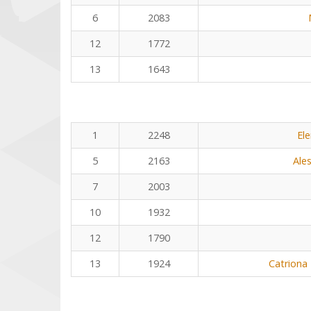
6
2083
12
1772
13
1643
1
2248
El
5
2163
Ale
7
2003
10
1932
12
1790
13
1924
Catriona