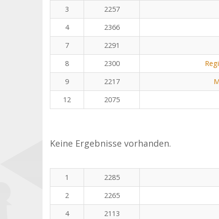
3
2257
4
2366
7
2291
8
2300
Regi
9
2217
M
12
2075
Keine Ergebnisse vorhanden.
1
2285
2
2265
4
2113