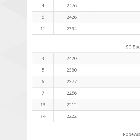
4
2476
5
2426
11
2394
SC Bad
3
2420
5
2380
6
2377
7
2256
13
2212
14
2222
Rodewis