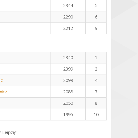
2344
5
2290
6
2212
9
2340
1
2399
2
ic
2099
4
icz
2088
7
2050
8
1995
10
z Leipzig