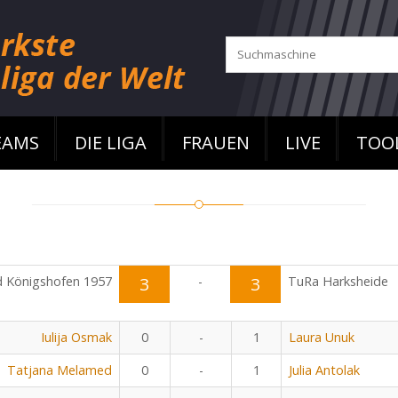
EAMS
DIE LIGA
FRAUEN
LIVE
TOO
 Königshofen 1957
3
-
3
TuRa Harksheide
Iulija Osmak
0
-
1
Laura Unuk
Tatjana Melamed
0
-
1
Julia Antolak