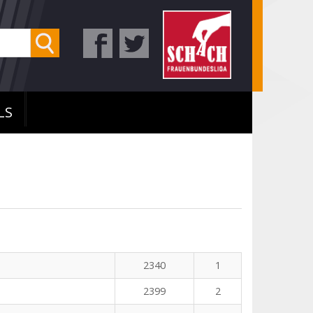
LS
2340
1
2399
2