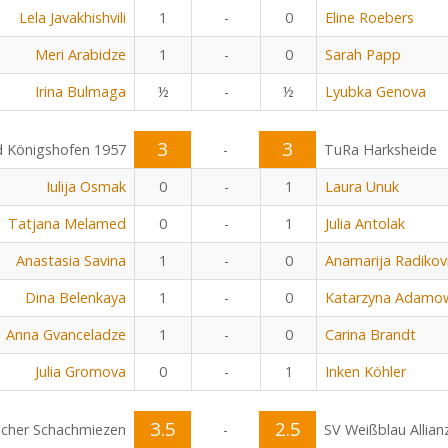
Lela Javakhishvili
1
-
0
Eline Roebers
Meri Arabidze
1
-
0
Sarah Papp
Irina Bulmaga
½
-
½
Lyubka Genova
3
3
 Königshofen 1957
-
TuRa Harksheide
Iulija Osmak
0
-
1
Laura Unuk
Tatjana Melamed
0
-
1
Julia Antolak
Anastasia Savina
1
-
0
Anamarija Radikov
Dina Belenkaya
1
-
0
Katarzyna Adamow
Anna Gvanceladze
1
-
0
Carina Brandt
Julia Gromova
0
-
1
Inken Köhler
3.5
2.5
cher Schachmiezen
-
SV Weißblau Allian