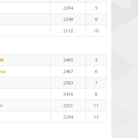
2294
5
2249
6
2122
10
ik
2495
3
ova
2467
6
2383
7
2416
8
nn
2321
11
2294
13