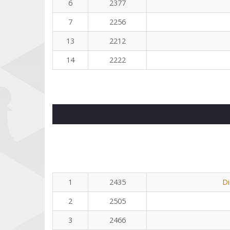
6
2377
7
2256
13
2212
14
2222
1
2435
Di
2
2505
3
2466