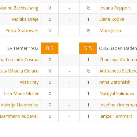
Marine Zschischang
½
-
½
Jovana Rapport
Monika Braje
0
-
1
Elena Köpke
Petra Grabowski
½
-
½
Mara Jelica
0.5
5.5
SV Hemer 1932
-
OSG Baden-Baden
ena Luminita Cosma
0
-
1
Zhansaya Abdumal
ssia-Mihaela Ciolacu
½
-
½
Antoaneta Stefan
Alisa Frey
0
-
1
Anna Zatonskih
Lisa-Marie Möller
0
-
1
Nurgyul Salimova
Valerija Naumenko
0
-
1
Josefine Heinema
 Dartmann Aubanell
0
-
1
Iamze Tammert