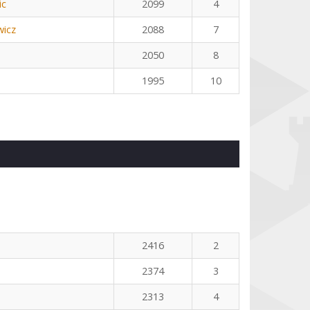
ic
2099
4
icz
2088
7
2050
8
1995
10
2416
2
2374
3
2313
4