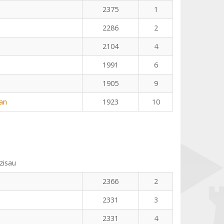
2375
1
2286
2
2104
4
1991
6
1905
9
an
1923
10
zisau
2366
2
2331
3
2331
4