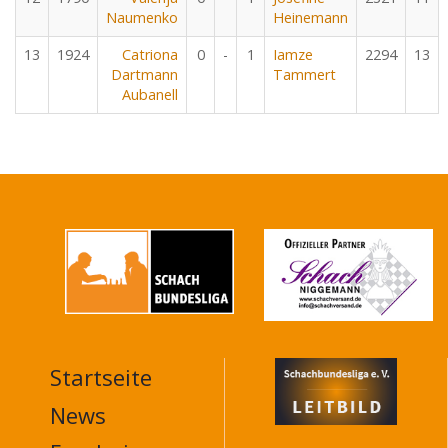
Naumenko
Heinemann
13
1924
Catriona
0
-
1
Iamze
2294
13
Dartmann
Tammert
Aubanell
Startseite
MAIN
NAVIGATION
News
FOOTER