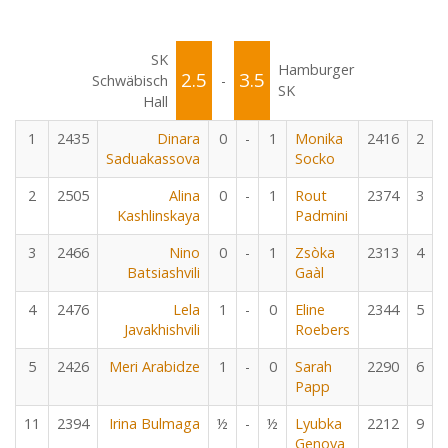
SK
Hamburger
2.5
3.5
Schwäbisch
-
SK
Hall
1
2435
Dinara
0
-
1
Monika
2416
2
Saduakassova
Socko
2
2505
Alina
0
-
1
Rout
2374
3
Kashlinskaya
Padmini
3
2466
Nino
0
-
1
Zsòka
2313
4
Batsiashvili
Gaàl
4
2476
Lela
1
-
0
Eline
2344
5
Javakhishvili
Roebers
5
2426
Meri Arabidze
1
-
0
Sarah
2290
6
Papp
11
2394
Irina Bulmaga
½
-
½
Lyubka
2212
9
Genova