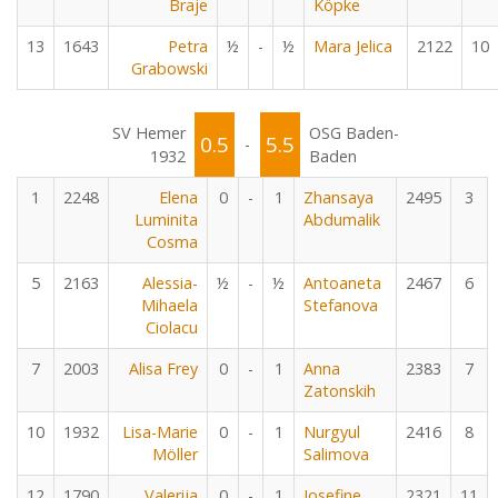
Braje
Köpke
13
1643
Petra
½
-
½
Mara Jelica
2122
10
Grabowski
SV Hemer
OSG Baden-
0.5
5.5
-
1932
Baden
1
2248
Elena
0
-
1
Zhansaya
2495
3
Luminita
Abdumalik
Cosma
5
2163
Alessia-
½
-
½
Antoaneta
2467
6
Mihaela
Stefanova
Ciolacu
7
2003
Alisa Frey
0
-
1
Anna
2383
7
Zatonskih
10
1932
Lisa-Marie
0
-
1
Nurgyul
2416
8
Möller
Salimova
12
1790
Valerija
0
-
1
Josefine
2321
11