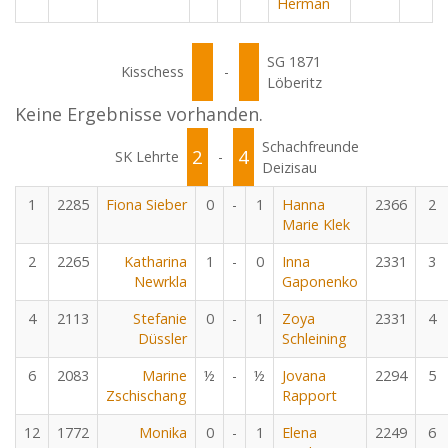
Herman
SG 1871
Kisschess
-
Löberitz
Keine Ergebnisse vorhanden.
Schachfreunde
2
4
SK Lehrte
-
Deizisau
1
2285
Fiona Sieber
0
-
1
Hanna
2366
2
Marie Klek
2
2265
Katharina
1
-
0
Inna
2331
3
Newrkla
Gaponenko
4
2113
Stefanie
0
-
1
Zoya
2331
4
Düssler
Schleining
6
2083
Marine
½
-
½
Jovana
2294
5
Zschischang
Rapport
12
1772
Monika
0
-
1
Elena
2249
6