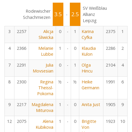
SV Weißblau
Rodewischer
3.5
2.5
-
Allianz
Schachmiezen
Leipzig
3
2257
Alicja
0
-
1
Karina
2375
1
Sliwicka
Cyfka
4
2366
Melanie
1
-
0
Klaudia
2286
2
Lubbe
Kulon
7
2291
Julia
0
-
1
Olga
2104
4
Movsesian
Hincu
8
2300
Regina
½
-
½
Heike
1991
6
Theissl-
Germann
Pokorna
9
2217
Magdalena
1
-
0
Anita Just
1905
9
Miturova
12
2075
Alena
1
-
0
Brigitte
1923
10
Kubikova
Von