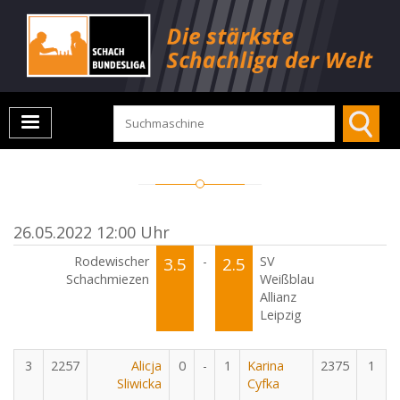
26.05.2022 12:00 Uhr
Rodewischer
3.5
-
2.5
SV
Schachmiezen
Weißblau
Allianz
Leipzig
3
2257
Alicja
0
-
1
Karina
2375
1
Sliwicka
Cyfka