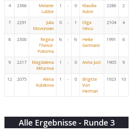
4
2366
Melanie
1
-
0
Klaudia
2286
2
Lubbe
Kulon
7
2291
Julia
0
-
1
Olga
2104
4
Movsesian
Hincu
8
2300
Regina
½
-
½
Heike
1991
6
Theissl-
Germann
Pokorna
9
2217
Magdalena
1
-
0
Anita Just
1905
9
Miturova
12
2075
Alena
1
-
0
Brigitte
1923
10
Kubikova
Von
Herman
Alle Ergebnisse - Runde 3