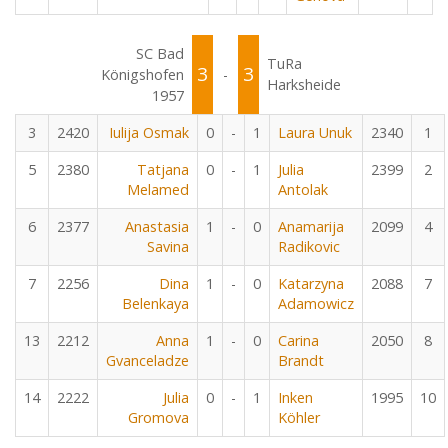
SC Bad
TuRa
3
3
Königshofen
-
Harksheide
1957
3
2420
Iulija Osmak
0
-
1
Laura Unuk
2340
1
5
2380
Tatjana
0
-
1
Julia
2399
2
Melamed
Antolak
6
2377
Anastasia
1
-
0
Anamarija
2099
4
Savina
Radikovic
7
2256
Dina
1
-
0
Katarzyna
2088
7
Belenkaya
Adamowicz
13
2212
Anna
1
-
0
Carina
2050
8
Gvanceladze
Brandt
14
2222
Julia
0
-
1
Inken
1995
10
Gromova
Köhler