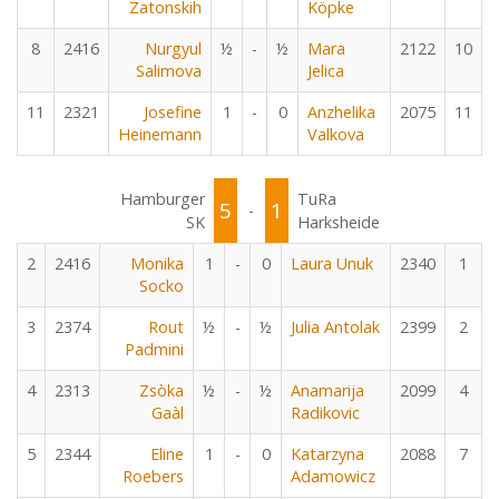
Zatonskih
Köpke
8
2416
Nurgyul
½
-
½
Mara
2122
10
Salimova
Jelica
11
2321
Josefine
1
-
0
Anzhelika
2075
11
Heinemann
Valkova
Hamburger
TuRa
5
1
-
SK
Harksheide
2
2416
Monika
1
-
0
Laura Unuk
2340
1
Socko
3
2374
Rout
½
-
½
Julia Antolak
2399
2
Padmini
4
2313
Zsòka
½
-
½
Anamarija
2099
4
Gaàl
Radikovic
5
2344
Eline
1
-
0
Katarzyna
2088
7
Roebers
Adamowicz