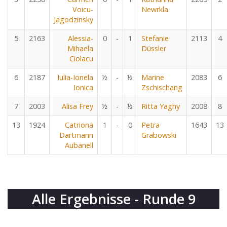
Voicu-
Newrkla
Jagodzinsky
5
2163
Alessia-
0
-
1
Stefanie
2113
4
Mihaela
Düssler
Ciolacu
6
2187
Iulia-Ionela
½
-
½
Marine
2083
6
Ionica
Zschischang
7
2003
Alisa Frey
½
-
½
Ritta Yaghy
2008
8
13
1924
Catriona
1
-
0
Petra
1643
13
Dartmann
Grabowski
Aubanell
Alle Ergebnisse - Runde 9