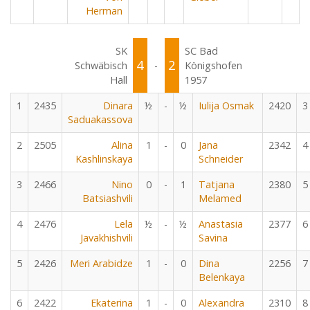
Herman
SK
SC Bad
4
2
Schwäbisch
-
Königshofen
Hall
1957
1
2435
Dinara
½
-
½
Iulija Osmak
2420
3
Saduakassova
2
2505
Alina
1
-
0
Jana
2342
4
Kashlinskaya
Schneider
3
2466
Nino
0
-
1
Tatjana
2380
5
Batsiashvili
Melamed
4
2476
Lela
½
-
½
Anastasia
2377
6
Javakhishvili
Savina
5
2426
Meri Arabidze
1
-
0
Dina
2256
7
Belenkaya
6
2422
Ekaterina
1
-
0
Alexandra
2310
8