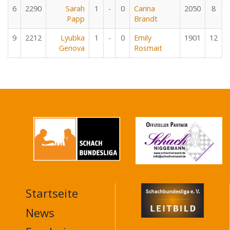
6
2290
Sarah
1
-
0
Carina
2050
8
Papp
Brandt
9
2212
Lyubka
1
-
0
Emily
1901
12
Genova
Rosmait
Startseite
MAIN
NAVIGATION
News
FOOTER