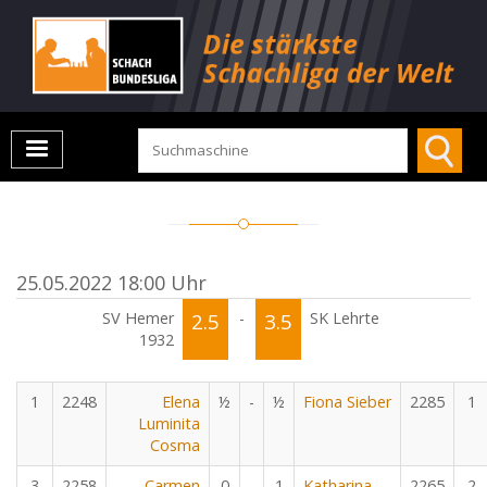
25.05.2022 18:00 Uhr
SV Hemer
2.5
-
3.5
SK Lehrte
1932
1
2248
Elena
½
-
½
Fiona Sieber
2285
1
Luminita
Cosma
3
2258
Carmen
0
-
1
Katharina
2265
2