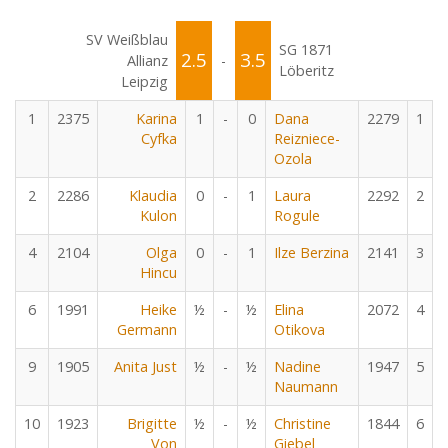
SV Weißblau
SG 1871
2.5
3.5
Allianz
-
Löberitz
Leipzig
1
2375
Karina
1
-
0
Dana
2279
1
Cyfka
Reizniece-
Ozola
2
2286
Klaudia
0
-
1
Laura
2292
2
Kulon
Rogule
4
2104
Olga
0
-
1
Ilze Berzina
2141
3
Hincu
6
1991
Heike
½
-
½
Elina
2072
4
Germann
Otikova
9
1905
Anita Just
½
-
½
Nadine
1947
5
Naumann
10
1923
Brigitte
½
-
½
Christine
1844
6
Von
Giebel