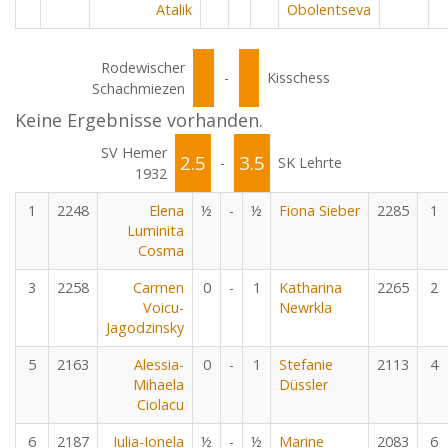
Atalik
Obolentseva
Rodewischer
-
Kisschess
Schachmiezen
Keine Ergebnisse vorhanden.
SV Hemer
2.5
3.5
-
SK Lehrte
1932
1
2248
Elena
½
-
½
Fiona Sieber
2285
1
Luminita
Cosma
3
2258
Carmen
0
-
1
Katharina
2265
2
Voicu-
Newrkla
Jagodzinsky
5
2163
Alessia-
0
-
1
Stefanie
2113
4
Mihaela
Düssler
Ciolacu
6
2187
Iulia-Ionela
½
-
½
Marine
2083
6