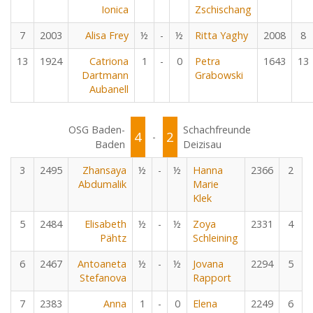
Ionica
Zschischang
7
2003
Alisa Frey
½
-
½
Ritta Yaghy
2008
8
13
1924
Catriona
1
-
0
Petra
1643
13
Dartmann
Grabowski
Aubanell
OSG Baden-
Schachfreunde
4
2
-
Baden
Deizisau
3
2495
Zhansaya
½
-
½
Hanna
2366
2
Abdumalik
Marie
Klek
5
2484
Elisabeth
½
-
½
Zoya
2331
4
Pähtz
Schleining
6
2467
Antoaneta
½
-
½
Jovana
2294
5
Stefanova
Rapport
7
2383
Anna
1
-
0
Elena
2249
6