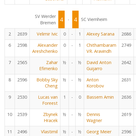
SV Werder
4
4
-
SC Viernheim
Bremen
2
2639
Velimir Ivic
0
-
1
Alexey Sarana
2686
6
2598
Alexander
0
-
1
Chithambaram
2749
Areshchenko
VR. Aravindh
7
2565
Zahar
½
-
½
David Anton
2642
Efimenko
Guijarro
8
2596
Bobby Sky
½
-
½
Anton
2631
Cheng
Korobov
9
2530
Lucas van
1
-
0
Bassem Amin
2636
Foreest
10
2539
Zbynek
½
-
½
Dennis
2619
Hracek
Wagner
11
2496
Vlastimil
½
-
½
Georg Meier
2596