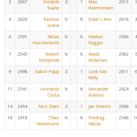
3
2667
Frederik
0
-
1
Max
2613
Svane
Warmerdam
4
2626
Rasmus
½
-
½
Erwin L'Ami
2618
Svane
6
2591
Niclas
½
-
½
Markus
2566
Huschenbeth
Ragger
7
2545
Robert
½
-
½
Mads
2562
Kempinski
Andersen
9
2498
Gabor Papp
0
-
1
Loek Van
2611
Wely
11
2541
Leonardo
½
-
½
Alexander
2424
Costa
Krastev
14
2454
Nico Zwirs
0
-
1
Jan Smeets
2566
16
2418
Thies
½
-
½
Predrag
2546
1
Heinemann
Nikolic