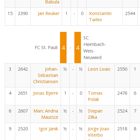
Babula
15
2390
Jari Reuker
1
-
0
Konstantin
2544
Tarlev
SC
Heimbach-
4
4
FC St. Pauli
-
Weis-
Neuwied
3
2642
Johan-
½
-
½
Leon Livaic
2550
1
Sebastian
Christiansen
4
2651
Jonas Bjerre
1
-
0
Tomas
2476
6
Polak
6
2607
Marc Andria
½
-
½
Stepan
2524
7
Maurizzi
Zilka
9
2520
Igor Janik
½
-
½
Jorge Joao
2518
8
Viterbo