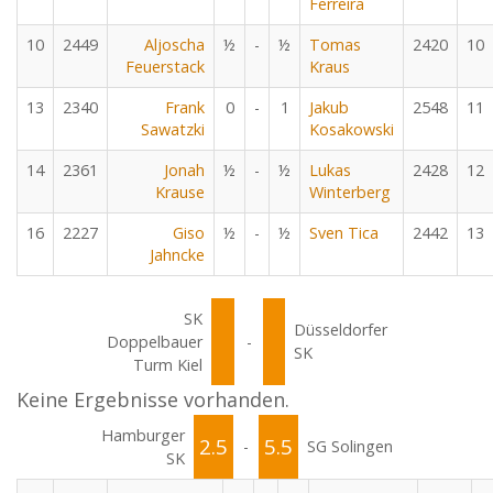
Ferreira
10
2449
Aljoscha
½
-
½
Tomas
2420
10
Feuerstack
Kraus
13
2340
Frank
0
-
1
Jakub
2548
11
Sawatzki
Kosakowski
14
2361
Jonah
½
-
½
Lukas
2428
12
Krause
Winterberg
16
2227
Giso
½
-
½
Sven Tica
2442
13
Jahncke
SK
Düsseldorfer
Doppelbauer
-
SK
Turm Kiel
Keine Ergebnisse vorhanden.
Hamburger
2.5
5.5
-
SG Solingen
SK