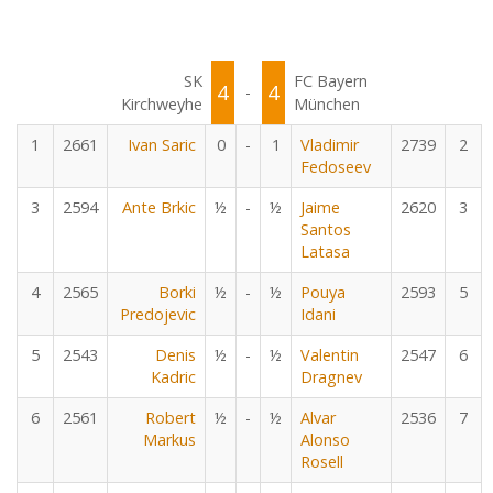
SK
FC Bayern
4
4
-
Kirchweyhe
München
1
2661
Ivan Saric
0
-
1
Vladimir
2739
2
Fedoseev
3
2594
Ante Brkic
½
-
½
Jaime
2620
3
Santos
Latasa
4
2565
Borki
½
-
½
Pouya
2593
5
Predojevic
Idani
5
2543
Denis
½
-
½
Valentin
2547
6
Kadric
Dragnev
6
2561
Robert
½
-
½
Alvar
2536
7
Markus
Alonso
Rosell