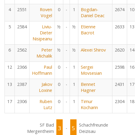
4
2551
Roven
0
-
1
Bogdan-
2674
10
Vogel
Daniel Deac
5
2584
Liviu-
½
-
½
Etienne
2633
13
Dieter
Bacrot
Nisipeanu
6
2562
Peter
½
-
½
Alexei Shirov
2620
14
Michalik
12
2366
Paul
0
-
1
Sergei
2598
16
Hoffmann
Movsesian
13
2387
Jakov
0
-
1
Bennet
2431
17
Loxine
Hagner
17
2306
Ruben
0
-
1
Timur
2304
18
Lutz
Kocharin
SF Bad
Schachfreunde
3
5
-
Mergentheim
Deizisau