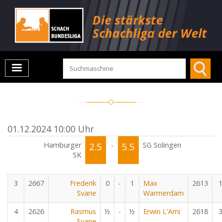
01.12.2024 10:00 Uhr
Hamburger
2.5
-
5.5
SG Solingen
SK
3
2667
Frederik
0
-
1
Max
2613
Svane
Warmerdam
4
2626
Rasmus
½
-
½
Erwin L'Ami
2618
Svane