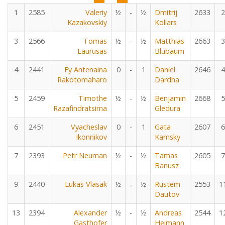
1
2585
Valeriy
½
-
½
Dmitrij
2633
2
Kazakovskiy
Kollars
3
2566
Tomas
½
-
½
Matthias
2663
3
Laurusas
Blübaum
4
2441
Fy Antenaina
0
-
1
Daniel
2646
4
Rakotomaharo
Dardha
5
2459
Timothe
½
-
½
Benjamin
2668
5
Razafindratsima
Gledura
6
2451
Vyacheslav
0
-
1
Gata
2607
6
Ikonnikov
Kamsky
7
2393
Petr Neuman
½
-
½
Tamas
2605
7
Banusz
9
2440
Lukas Vlasak
½
-
½
Rustem
2553
1
Dautov
13
2394
Alexander
½
-
½
Andreas
2544
1
Gasthofer
Heimann