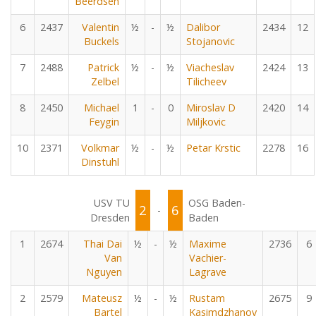
Beerdsen
6
2437
Valentin
½
-
½
Dalibor
2434
12
Buckels
Stojanovic
7
2488
Patrick
½
-
½
Viacheslav
2424
13
Zelbel
Tilicheev
8
2450
Michael
1
-
0
Miroslav D
2420
14
Feygin
Miljkovic
10
2371
Volkmar
½
-
½
Petar Krstic
2278
16
Dinstuhl
USV TU
OSG Baden-
2
6
-
Dresden
Baden
1
2674
Thai Dai
½
-
½
Maxime
2736
6
Van
Vachier-
Nguyen
Lagrave
2
2579
Mateusz
½
-
½
Rustam
2675
9
Bartel
Kasimdzhanov