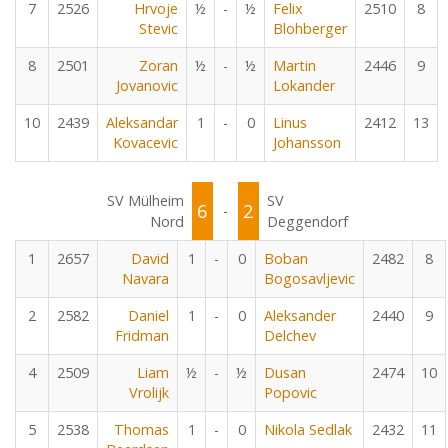
7
2526
Hrvoje
½
-
½
Felix
2510
8
Stevic
Blohberger
8
2501
Zoran
½
-
½
Martin
2446
9
Jovanovic
Lokander
10
2439
Aleksandar
1
-
0
Linus
2412
13
Kovacevic
Johansson
SV Mülheim
SV
6
2
-
Nord
Deggendorf
1
2657
David
1
-
0
Boban
2482
8
Navara
Bogosavljevic
2
2582
Daniel
1
-
0
Aleksander
2440
9
Fridman
Delchev
4
2509
Liam
½
-
½
Dusan
2474
10
Vrolijk
Popovic
5
2538
Thomas
1
-
0
Nikola Sedlak
2432
11