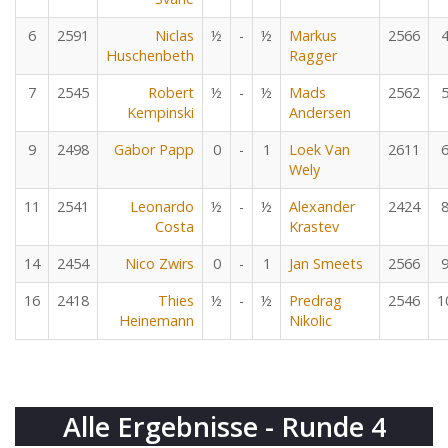
6
2591
Niclas
½
-
½
Markus
2566
Huschenbeth
Ragger
7
2545
Robert
½
-
½
Mads
2562
Kempinski
Andersen
9
2498
Gabor Papp
0
-
1
Loek Van
2611
Wely
11
2541
Leonardo
½
-
½
Alexander
2424
Costa
Krastev
14
2454
Nico Zwirs
0
-
1
Jan Smeets
2566
16
2418
Thies
½
-
½
Predrag
2546
1
Heinemann
Nikolic
Alle Ergebnisse - Runde 4