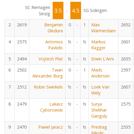
SC Remagen
3.5
4.5
-
SG Solingen
Sinzig
2
2619
Benjamin
0
-
1
Max
2652
Gledura
Warmerdam
4
2575
Antonios
½
-
½
Markus
2601
Pavlidis
Ragger
5
2494
Vojtech Plat
½
-
½
Erwin L'Ami
2635
6
2502
Twan
0
-
1
Mads
2597
Alexander Burg
Andersen
7
2512
Robin Swinkels
½
-
½
Loek Van
2607
Wely
8
2479
Lukasz
½
-
½
Surya
2575
Cyborowski
Shekhar
Ganguly
9
2470
Pawel Jaracz
½
-
½
Predrag
2535
Nikolic