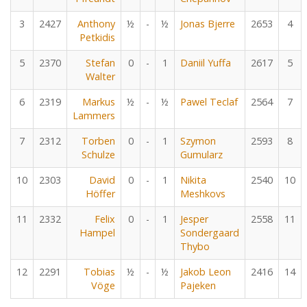
3
2427
Anthony
½
-
½
Jonas Bjerre
2653
4
Petkidis
5
2370
Stefan
0
-
1
Daniil Yuffa
2617
5
Walter
6
2319
Markus
½
-
½
Pawel Teclaf
2564
7
Lammers
7
2312
Torben
0
-
1
Szymon
2593
8
Schulze
Gumularz
10
2303
David
0
-
1
Nikita
2540
10
Höffer
Meshkovs
11
2332
Felix
0
-
1
Jesper
2558
11
Hampel
Sondergaard
Thybo
12
2291
Tobias
½
-
½
Jakob Leon
2416
14
Vöge
Pajeken