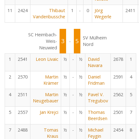
11
2424
Thibaut
1
-
0
Jörg
2411
Vandenbussche
Wegerle
SC Heimbach-
SV Mülheim
3
5
Weis-
-
Nord
Neuwied
1
2541
Leon Livaic
½
-
½
David
2678
1
Navara
2
2570
Martin
½
-
½
Daniel
2591
4
Krämer
Fridman
4
2511
Martin
½
-
½
Pavel V.
2562
5
Neugebauer
Tregubov
5
2557
Jan Krejci
½
-
½
Thomas
2501
7
Beerdsen
7
2488
Tomas
½
-
½
Michael
2454
8
Kraus
Feygin