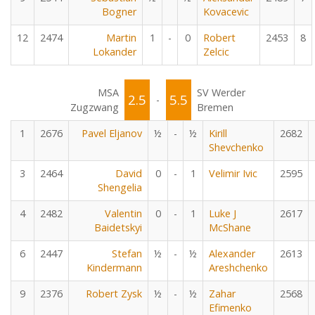
Bogner
Kovacevic
12
2474
Martin
1
-
0
Robert
2453
8
Lokander
Zelcic
MSA
SV Werder
2.5
5.5
-
Zugzwang
Bremen
1
2676
Pavel Eljanov
½
-
½
Kirill
2682
Shevchenko
3
2464
David
0
-
1
Velimir Ivic
2595
Shengelia
4
2482
Valentin
0
-
1
Luke J
2617
Baidetskyi
McShane
6
2447
Stefan
½
-
½
Alexander
2613
Kindermann
Areshchenko
9
2376
Robert Zysk
½
-
½
Zahar
2568
Efimenko