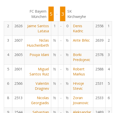
FC Bayern
SK
5
3
-
München
Kirchweyhe
2
2626
Jaime Santos
1
-
0
Denis
2558
1
Latasa
Kadric
3
2607
Niclas
½
-
½
Ante Brkic
2639
2
Huschenbeth
4
2605
Pouya Idani
½
-
½
Borki
2578
3
Predojevic
5
2601
Miguel
½
-
½
Robert
2588
4
Santos Ruiz
Markus
6
2566
Valentin
½
-
½
Hrvoje
2531
5
Dragnev
Stevic
8
2513
Nicolas
½
-
½
Zoran
2533
6
Georgiadis
Jovanovic
9
2544
Sebastian
½
-
½
Aleksandar
2489
7