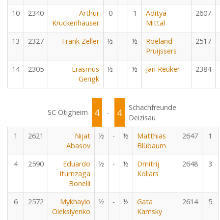
10
2340
Arthur
0
-
1
Aditya
2607
Kruckenhauser
Mittal
13
2327
Frank Zeller
½
-
½
Roeland
2517
Pruijssers
14
2305
Erasmus
½
-
½
Jari Reuker
2384
Gerigk
Schachfreunde
4
4
SC Ötigheim
-
Deizisau
1
2621
Nijat
½
-
½
Matthias
2647
1
Abasov
Blübaum
4
2590
Eduardo
½
-
½
Dmitrij
2648
3
Iturrizaga
Kollars
Bonelli
6
2572
Mykhaylo
½
-
½
Gata
2614
5
Oleksiyenko
Kamsky