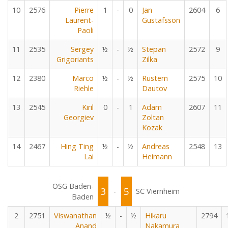
10
2576
Pierre
1
-
0
Jan
2604
6
Laurent-
Gustafsson
Paoli
11
2535
Sergey
½
-
½
Stepan
2572
9
Grigoriants
Zilka
12
2380
Marco
½
-
½
Rustem
2575
10
Riehle
Dautov
13
2545
Kiril
0
-
1
Adam
2607
11
Georgiev
Zoltan
Kozak
14
2467
Hing Ting
½
-
½
Andreas
2548
13
Lai
Heimann
OSG Baden-
3
5
-
SC Viernheim
Baden
2
2751
Viswanathan
½
-
½
Hikaru
2794
Anand
Nakamura