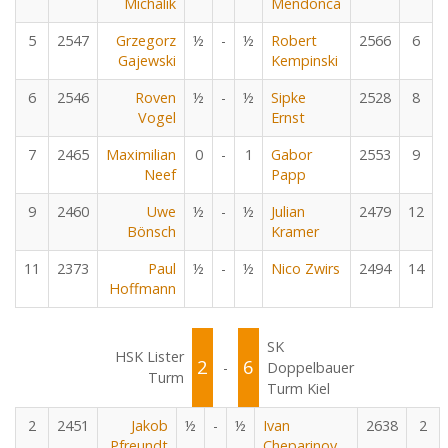
Michalik
Mendonca
5
2547
Grzegorz
½
-
½
Robert
2566
6
Gajewski
Kempinski
6
2546
Roven
½
-
½
Sipke
2528
8
Vogel
Ernst
7
2465
Maximilian
0
-
1
Gabor
2553
9
Neef
Papp
9
2460
Uwe
½
-
½
Julian
2479
12
Bönsch
Kramer
11
2373
Paul
½
-
½
Nico Zwirs
2494
14
Hoffmann
SK
HSK Lister
2
6
-
Doppelbauer
Turm
Turm Kiel
2
2451
Jakob
½
-
½
Ivan
2638
2
Pfreundt
Cheparinov