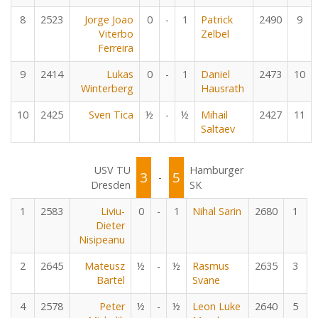
8
2523
Jorge Joao
0
-
1
Patrick
2490
9
Viterbo
Zelbel
Ferreira
9
2414
Lukas
0
-
1
Daniel
2473
10
Winterberg
Hausrath
10
2425
Sven Tica
½
-
½
Mihail
2427
11
Saltaev
USV TU
Hamburger
3
5
-
Dresden
SK
1
2583
Liviu-
0
-
1
Nihal Sarin
2680
1
Dieter
Nisipeanu
2
2645
Mateusz
½
-
½
Rasmus
2635
3
Bartel
Svane
4
2578
Peter
½
-
½
Leon Luke
2640
5