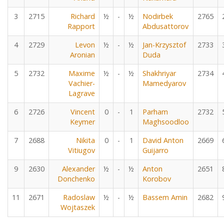
3
2715
Richard
½
-
½
Nodirbek
2765
Rapport
Abdusattorov
4
2729
Levon
½
-
½
Jan-Krzysztof
2733
Aronian
Duda
5
2732
Maxime
½
-
½
Shakhriyar
2734
Vachier-
Mamedyarov
Lagrave
6
2726
Vincent
0
-
1
Parham
2732
Keymer
Maghsoodloo
7
2688
Nikita
0
-
1
David Anton
2669
Vitiugov
Guijarro
9
2630
Alexander
½
-
½
Anton
2651
Donchenko
Korobov
11
2671
Radoslaw
½
-
½
Bassem Amin
2682
Wojtaszek