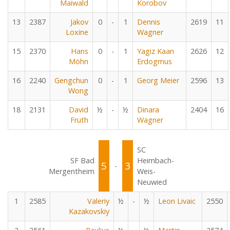
Maiwald
Korobov
13
2387
Jakov
0
-
1
Dennis
2619
11
Loxine
Wagner
15
2370
Hans
0
-
1
Yagiz Kaan
2626
12
Möhn
Erdogmus
16
2240
Gengchun
0
-
1
Georg Meier
2596
13
Wong
18
2131
David
½
-
½
Dinara
2404
16
Fruth
Wagner
SC
SF Bad
Heimbach-
5
3
-
Mergentheim
Weis-
Neuwied
1
2585
Valeriy
½
-
½
Leon Livaic
2550
Kazakovskiy