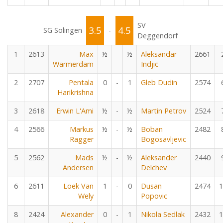
SV
3.5
4.5
SG Solingen
-
Deggendorf
1
2613
Max
½
-
½
Aleksandar
2661
Warmerdam
Indjic
2
2707
Pentala
0
-
1
Gleb Dudin
2574
Harikrishna
3
2618
Erwin L'Ami
½
-
½
Martin Petrov
2524
4
2566
Markus
½
-
½
Boban
2482
Ragger
Bogosavljevic
5
2562
Mads
½
-
½
Aleksander
2440
Andersen
Delchev
6
2611
Loek Van
1
-
0
Dusan
2474
1
Wely
Popovic
8
2424
Alexander
0
-
1
Nikola Sedlak
2432
1