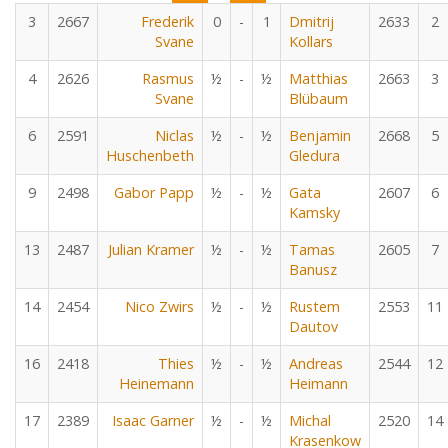
3
2667
Frederik
0
-
1
Dmitrij
2633
2
Svane
Kollars
4
2626
Rasmus
½
-
½
Matthias
2663
3
Svane
Blübaum
6
2591
Niclas
½
-
½
Benjamin
2668
5
Huschenbeth
Gledura
9
2498
Gabor Papp
½
-
½
Gata
2607
6
Kamsky
13
2487
Julian Kramer
½
-
½
Tamas
2605
7
Banusz
14
2454
Nico Zwirs
½
-
½
Rustem
2553
11
Dautov
16
2418
Thies
½
-
½
Andreas
2544
12
Heinemann
Heimann
17
2389
Isaac Garner
½
-
½
Michal
2520
14
Krasenkow