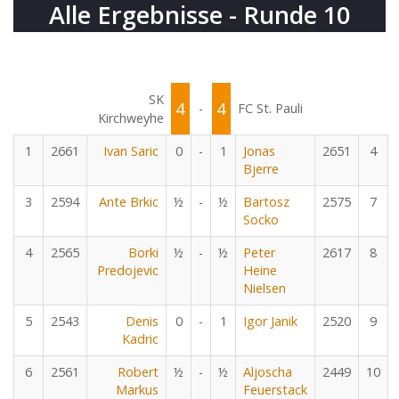
Alle Ergebnisse - Runde 10
SK
4
4
-
FC St. Pauli
Kirchweyhe
1
2661
Ivan Saric
0
-
1
Jonas
2651
4
Bjerre
3
2594
Ante Brkic
½
-
½
Bartosz
2575
7
Socko
4
2565
Borki
½
-
½
Peter
2617
8
Predojevic
Heine
Nielsen
5
2543
Denis
0
-
1
Igor Janik
2520
9
Kadric
6
2561
Robert
½
-
½
Aljoscha
2449
10
Markus
Feuerstack