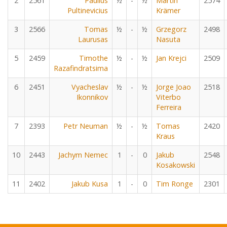
2
2561
Paulius
½
-
½
Martin
2574
Pultinevicius
Krämer
3
2566
Tomas
½
-
½
Grzegorz
2498
Laurusas
Nasuta
5
2459
Timothe
½
-
½
Jan Krejci
2509
Razafindratsima
6
2451
Vyacheslav
½
-
½
Jorge Joao
2518
Ikonnikov
Viterbo
Ferreira
7
2393
Petr Neuman
½
-
½
Tomas
2420
Kraus
10
2443
Jachym Nemec
1
-
0
Jakub
2548
Kosakowski
11
2402
Jakub Kusa
1
-
0
Tim Ronge
2301