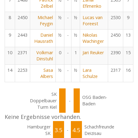
Zelbel
Efimenko
8
2450
Michael
½
-
½
Lucas van
2530
9
Feygin
Foreest
9
2443
Daniel
½
-
½
Nikolas
2450
13
Hausrath
Wachinger
10
2371
Volkmar
0
-
1
Jari Reuker
2390
15
Dinstuhl
14
2253
Sasa
½
-
½
Lara
2317
16
Albers
Schulze
SK
OSG Baden-
Doppelbauer
-
Baden
Turm Kiel
Keine Ergebnisse vorhanden.
Hamburger
Schachfreunde
3.5
4.5
-
SK
Deizisau