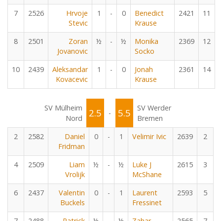
7
2526
Hrvoje
1
-
0
Benedict
2421
11
Stevic
Krause
8
2501
Zoran
½
-
½
Monika
2369
12
Jovanovic
Socko
10
2439
Aleksandar
1
-
0
Jonah
2361
14
Kovacevic
Krause
SV Mülheim
SV Werder
2.5
5.5
-
Nord
Bremen
2
2582
Daniel
0
-
1
Velimir Ivic
2639
2
Fridman
4
2509
Liam
½
-
½
Luke J
2615
3
Vrolijk
McShane
6
2437
Valentin
0
-
1
Laurent
2593
5
Buckels
Fressinet
7
2488
Patrick
½
-
½
Zahar
2565
7