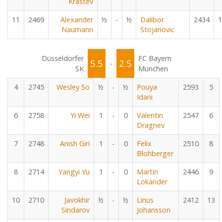
Krastev
11
2469
Alexander
½
-
½
Dalibor
2434
1
Naumann
Stojanovic
Düsseldorfer
FC Bayern
5.5
2.5
-
SK
München
4
2745
Wesley So
½
-
½
Pouya
2593
5
Idani
6
2758
Yi Wei
1
-
0
Valentin
2547
6
Dragnev
7
2748
Anish Giri
1
-
0
Felix
2510
8
Blohberger
8
2714
Yangyi Yu
1
-
0
Martin
2446
9
Lokander
10
2710
Javokhir
½
-
½
Linus
2412
13
Sindarov
Johansson