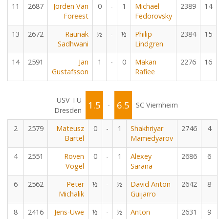
11
2687
Jorden Van
0
-
1
Michael
2389
14
Foreest
Fedorovsky
13
2672
Raunak
½
-
½
Philip
2384
15
Sadhwani
Lindgren
14
2591
Jan
1
-
0
Makan
2276
16
Gustafsson
Rafiee
USV TU
1.5
6.5
-
SC Viernheim
Dresden
2
2579
Mateusz
0
-
1
Shakhriyar
2746
4
Bartel
Mamedyarov
4
2551
Roven
0
-
1
Alexey
2686
6
Vogel
Sarana
6
2562
Peter
½
-
½
David Anton
2642
8
Michalik
Guijarro
8
2416
Jens-Uwe
½
-
½
Anton
2631
9