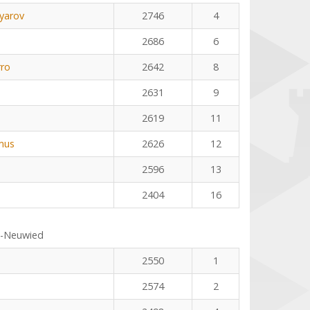
yarov
2746
4
2686
6
rro
2642
8
2631
9
2619
11
mus
2626
12
2596
13
2404
16
s-Neuwied
2550
1
2574
2