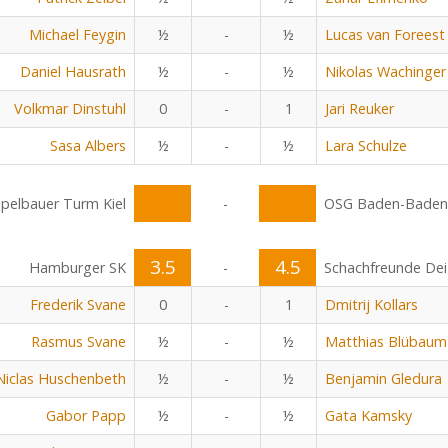
Michael Feygin
½
-
½
Lucas van Foreest
Daniel Hausrath
½
-
½
Nikolas Wachinger
Volkmar Dinstuhl
0
-
1
Jari Reuker
Sasa Albers
½
-
½
Lara Schulze
pelbauer Turm Kiel
-
OSG Baden-Baden
3.5
4.5
Hamburger SK
-
Schachfreunde Dei
Frederik Svane
0
-
1
Dmitrij Kollars
Rasmus Svane
½
-
½
Matthias Blübaum
Niclas Huschenbeth
½
-
½
Benjamin Gledura
Gabor Papp
½
-
½
Gata Kamsky