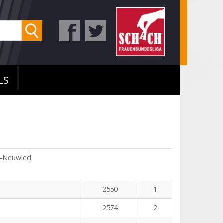
LS
s-Neuwied
2550
1
2574
2