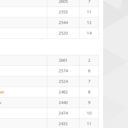
2605
7
2553
11
2544
12
2520
14
2661
2
2574
6
2524
7
vic
2482
8
v
2440
9
2474
10
2432
11