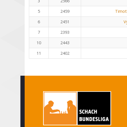
3
2566
5
2459
Timot
6
2451
V
7
2393
10
2443
11
2402