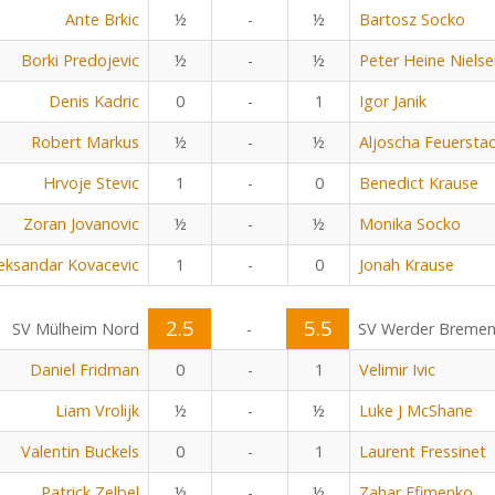
Ante Brkic
½
-
½
Bartosz Socko
Borki Predojevic
½
-
½
Peter Heine Niels
Denis Kadric
0
-
1
Igor Janik
Robert Markus
½
-
½
Aljoscha Feuersta
Hrvoje Stevic
1
-
0
Benedict Krause
Zoran Jovanovic
½
-
½
Monika Socko
eksandar Kovacevic
1
-
0
Jonah Krause
2.5
5.5
SV Mülheim Nord
-
SV Werder Breme
Daniel Fridman
0
-
1
Velimir Ivic
Liam Vrolijk
½
-
½
Luke J McShane
Valentin Buckels
0
-
1
Laurent Fressinet
Patrick Zelbel
½
-
½
Zahar Efimenko