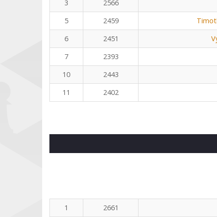
3
2566
5
2459
Timot
6
2451
V
7
2393
10
2443
11
2402
1
2661