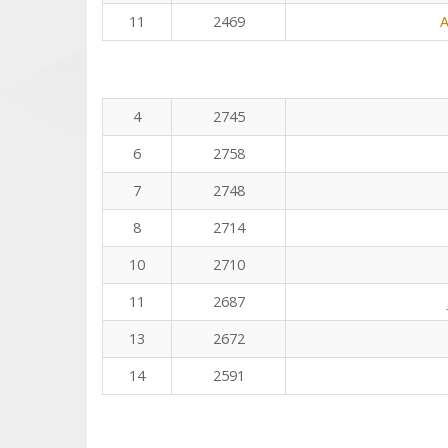
11
2469
A
4
2745
6
2758
7
2748
8
2714
10
2710
11
2687
13
2672
14
2591