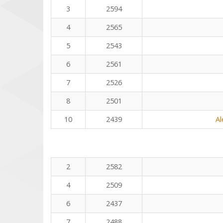
3
2594
4
2565
5
2543
6
2561
7
2526
8
2501
10
2439
Al
2
2582
4
2509
6
2437
7
2488