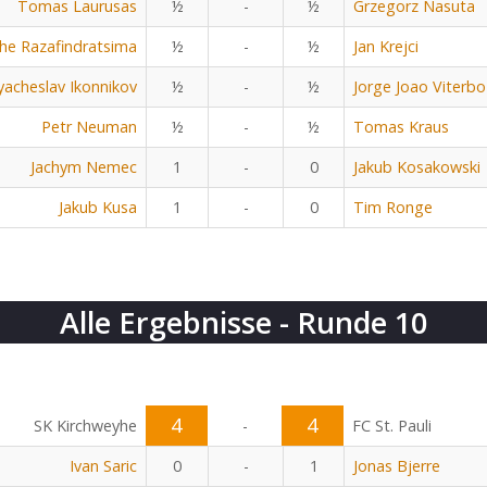
Tomas Laurusas
½
-
½
Grzegorz Nasuta
he Razafindratsima
½
-
½
Jan Krejci
yacheslav Ikonnikov
½
-
½
Jorge Joao Viterbo
Petr Neuman
½
-
½
Tomas Kraus
Jachym Nemec
1
-
0
Jakub Kosakowski
Jakub Kusa
1
-
0
Tim Ronge
Alle Ergebnisse - Runde 10
4
4
SK Kirchweyhe
-
FC St. Pauli
Ivan Saric
0
-
1
Jonas Bjerre