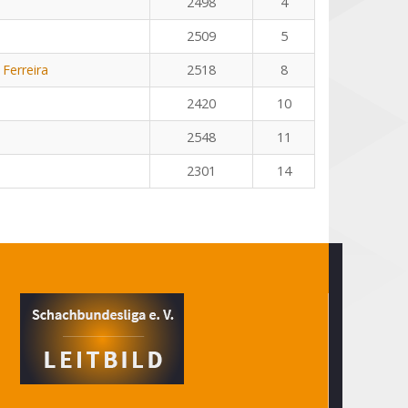
2498
4
2509
5
 Ferreira
2518
8
2420
10
2548
11
2301
14