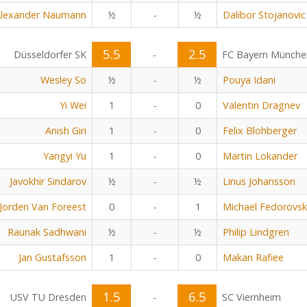
lexander Naumann
½
-
½
Dalibor Stojanovic
5.5
2.5
Düsseldorfer SK
-
FC Bayern Münche
Wesley So
½
-
½
Pouya Idani
Yi Wei
1
-
0
Valentin Dragnev
Anish Giri
1
-
0
Felix Blohberger
Yangyi Yu
1
-
0
Martin Lokander
Javokhir Sindarov
½
-
½
Linus Johansson
Jorden Van Foreest
0
-
1
Michael Fedorovsk
Raunak Sadhwani
½
-
½
Philip Lindgren
Jan Gustafsson
1
-
0
Makan Rafiee
1.5
6.5
USV TU Dresden
-
SC Viernheim