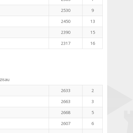
2530
9
2450
13
2390
15
2317
16
zisau
2633
2
2663
3
2668
5
2607
6