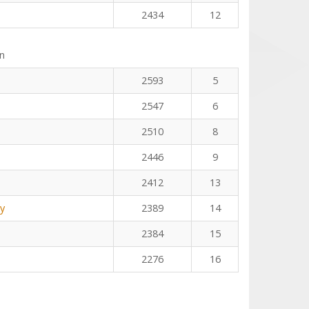
2434
12
n
2593
5
2547
6
2510
8
2446
9
2412
13
y
2389
14
2384
15
2276
16