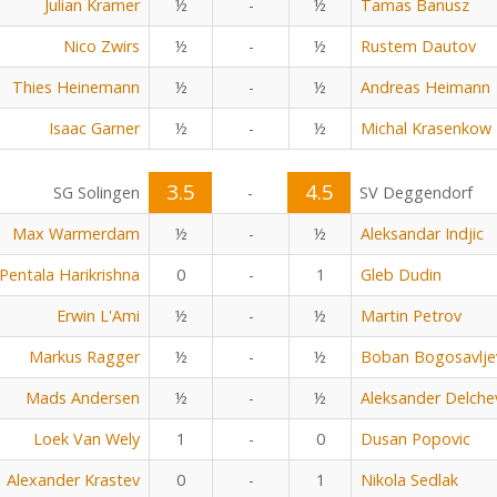
Julian Kramer
½
-
½
Tamas Banusz
Nico Zwirs
½
-
½
Rustem Dautov
Thies Heinemann
½
-
½
Andreas Heimann
Isaac Garner
½
-
½
Michal Krasenkow
3.5
4.5
SG Solingen
-
SV Deggendorf
Max Warmerdam
½
-
½
Aleksandar Indjic
Pentala Harikrishna
0
-
1
Gleb Dudin
Erwin L'Ami
½
-
½
Martin Petrov
Markus Ragger
½
-
½
Boban Bogosavlje
Mads Andersen
½
-
½
Aleksander Delche
Loek Van Wely
1
-
0
Dusan Popovic
Alexander Krastev
0
-
1
Nikola Sedlak