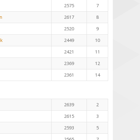
2575
7
en
2617
8
2520
9
ck
2449
10
2421
11
2369
12
2361
14
n
2639
2
2615
3
2593
5
2565
7