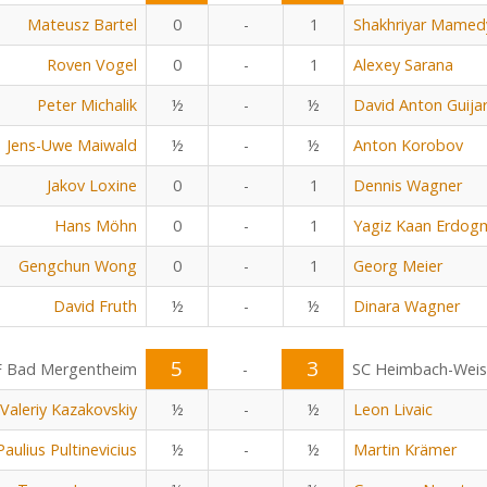
Mateusz Bartel
0
-
1
Shakhriyar Mamed
Roven Vogel
0
-
1
Alexey Sarana
Peter Michalik
½
-
½
David Anton Guija
Jens-Uwe Maiwald
½
-
½
Anton Korobov
Jakov Loxine
0
-
1
Dennis Wagner
Hans Möhn
0
-
1
Yagiz Kaan Erdog
Gengchun Wong
0
-
1
Georg Meier
David Fruth
½
-
½
Dinara Wagner
5
3
F Bad Mergentheim
-
SC Heimbach-Wei
Valeriy Kazakovskiy
½
-
½
Leon Livaic
Paulius Pultinevicius
½
-
½
Martin Krämer