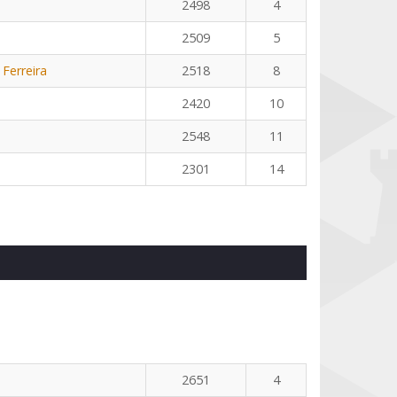
2498
4
2509
5
 Ferreira
2518
8
2420
10
2548
11
2301
14
2651
4