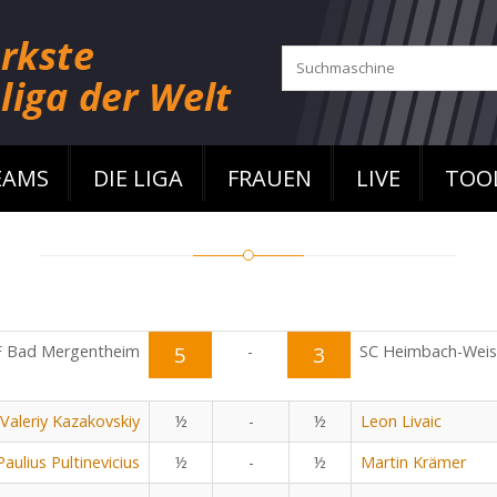
EAMS
DIE LIGA
FRAUEN
LIVE
TOO
F Bad Mergentheim
5
-
3
SC Heimbach-Wei
Valeriy Kazakovskiy
½
-
½
Leon Livaic
Paulius Pultinevicius
½
-
½
Martin Krämer