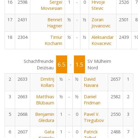
16
2598
Sergei
1
-
0
Hrvoje
2526
7
Movsesian
Stevic
17
2431
Bennet
½
-
½
Zoran
2501
8
Hagner
Jovanovic
18
2304
Timur
½
-
½
Aleksandar
2439
1
Kocharin
Kovacevic
Schachfreunde
SV Mülheim
6.5
1.5
-
Deizisau
Nord
2
2633
Dmitrij
½
-
½
David
2657
1
Kollars
Navara
3
2663
Matthias
½
-
½
Daniel
2582
2
Blübaum
Fridman
5
2668
Benjamin
1
-
0
Pavel V.
2550
3
Gledura
Tregubov
6
2607
Gata
1
-
0
Patrick
2488
7
Kamsky
Zelbel