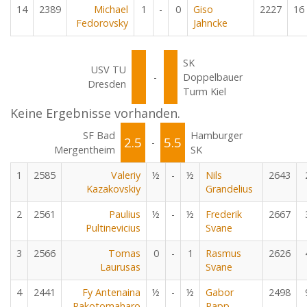
14
2389
Michael
1
-
0
Giso
2227
16
Fedorovsky
Jahncke
SK
USV TU
-
Doppelbauer
Dresden
Turm Kiel
Keine Ergebnisse vorhanden.
SF Bad
Hamburger
2.5
5.5
-
Mergentheim
SK
1
2585
Valeriy
½
-
½
Nils
2643
Kazakovskiy
Grandelius
2
2561
Paulius
½
-
½
Frederik
2667
Pultinevicius
Svane
3
2566
Tomas
0
-
1
Rasmus
2626
Laurusas
Svane
4
2441
Fy Antenaina
½
-
½
Gabor
2498
Rakotomaharo
Papp