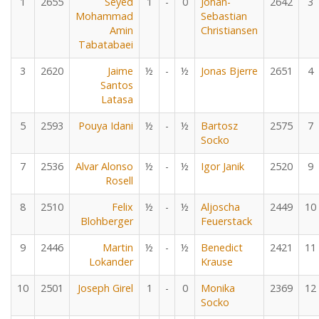
1
2655
Seyed
1
-
0
Johan-
2642
3
Mohammad
Sebastian
Amin
Christiansen
Tabatabaei
3
2620
Jaime
½
-
½
Jonas Bjerre
2651
4
Santos
Latasa
5
2593
Pouya Idani
½
-
½
Bartosz
2575
7
Socko
7
2536
Alvar Alonso
½
-
½
Igor Janik
2520
9
Rosell
8
2510
Felix
½
-
½
Aljoscha
2449
10
Blohberger
Feuerstack
9
2446
Martin
½
-
½
Benedict
2421
11
Lokander
Krause
10
2501
Joseph Girel
1
-
0
Monika
2369
12
Socko