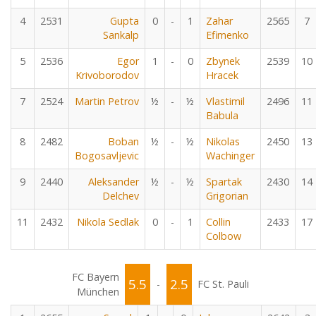
4
2531
Gupta
0
-
1
Zahar
2565
7
Sankalp
Efimenko
5
2536
Egor
1
-
0
Zbynek
2539
10
Krivoborodov
Hracek
7
2524
Martin Petrov
½
-
½
Vlastimil
2496
11
Babula
8
2482
Boban
½
-
½
Nikolas
2450
13
Bogosavljevic
Wachinger
9
2440
Aleksander
½
-
½
Spartak
2430
14
Delchev
Grigorian
11
2432
Nikola Sedlak
0
-
1
Collin
2433
17
Colbow
FC Bayern
5.5
2.5
-
FC St. Pauli
München