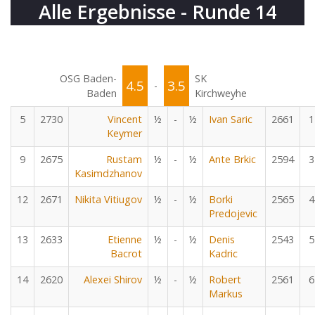
Alle Ergebnisse - Runde 14
OSG Baden-
SK
4.5
3.5
-
Baden
Kirchweyhe
5
2730
Vincent
½
-
½
Ivan Saric
2661
1
Keymer
9
2675
Rustam
½
-
½
Ante Brkic
2594
3
Kasimdzhanov
12
2671
Nikita Vitiugov
½
-
½
Borki
2565
4
Predojevic
13
2633
Etienne
½
-
½
Denis
2543
5
Bacrot
Kadric
14
2620
Alexei Shirov
½
-
½
Robert
2561
6
Markus