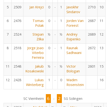
5
2509
Jan Krejci
0
-
1
Javokhir
2710
10
Sindarov
6
2476
Tomas
0
-
1
Jorden Van
2687
11
Polak
Foreest
7
2524
Stepan
½
-
½
Andrey
2689
12
Zilka
Esipenko
8
2518
Jorge Joao
0
-
1
Raunak
2672
13
Viterbo
Sadhwani
Ferreira
11
2548
Jakub
½
-
½
Victor
2601
15
Kosakowski
Bologan
12
2428
Lukas
1
-
0
Wadim
16
Winterberg
Rosenstein
6
2
SC Viernheim
-
SG Solingen