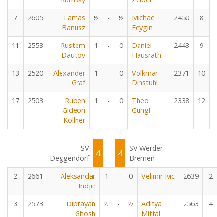
7
2605
Tamas
½
-
½
Michael
2450
8
Banusz
Feygin
11
2553
Rustem
1
-
0
Daniel
2443
9
Dautov
Hausrath
13
2520
Alexander
1
-
0
Volkmar
2371
10
Graf
Dinstuhl
17
2503
Ruben
1
-
0
Theo
2338
12
Gideon
Gungl
Köllner
SV
SV Werder
4
4
-
Deggendorf
Bremen
2
2661
Aleksandar
1
-
0
Velimir Ivic
2639
2
Indjic
3
2573
Diptayan
½
-
½
Aditya
2563
4
Ghosh
Mittal