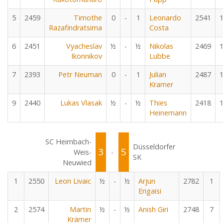
5
2459
Timothe
0
-
1
Leonardo
2541
Razafindratsima
Costa
6
2451
Vyacheslav
½
-
½
Nikolas
2469
Ikonnikov
Lubbe
7
2393
Petr Neuman
0
-
1
Julian
2487
Kramer
9
2440
Lukas Vlasak
½
-
½
Thies
2418
Heinemann
SC Heimbach-
Düsseldorfer
3
5
Weis-
-
SK
Neuwied
1
2550
Leon Livaic
½
-
½
Arjun
2782
1
Erigaisi
2
2574
Martin
½
-
½
Anish Giri
2748
7
Krämer