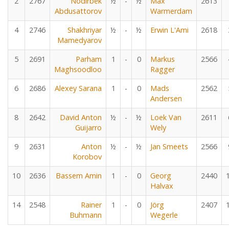
2
2767
Nodirbek
½
-
½
Max
2613
Abdusattorov
Warmerdam
4
2746
Shakhriyar
½
-
½
Erwin L'Ami
2618
Mamedyarov
5
2691
Parham
1
-
0
Markus
2566
Maghsoodloo
Ragger
6
2686
Alexey Sarana
1
-
0
Mads
2562
Andersen
8
2642
David Anton
½
-
½
Loek Van
2611
Guijarro
Wely
9
2631
Anton
½
-
½
Jan Smeets
2566
Korobov
10
2636
Bassem Amin
1
-
0
Georg
2440
Halvax
14
2548
Rainer
1
-
0
Jörg
2407
Buhmann
Wegerle