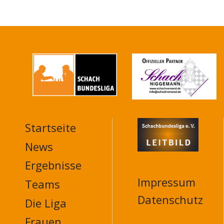
Startseite
MAIN
NAVIGATION
News
FOOTER
Ergebnisse
Impressum
Teams
Datenschutz
Die Liga
Frauen