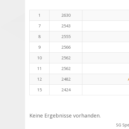
1
2630
7
2543
8
2555
9
2566
10
2562
11
2562
12
2482
15
2424
Keine Ergebnisse vorhanden.
SG Sp