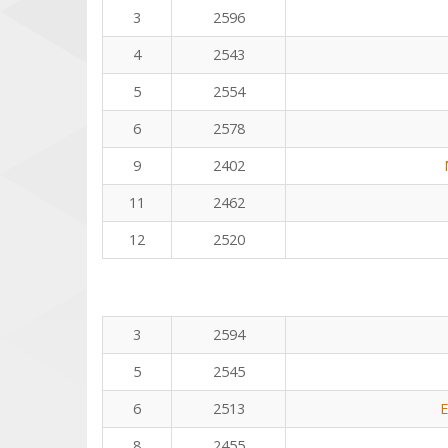
3
2596
4
2543
5
2554
6
2578
9
2402
11
2462
12
2520
3
2594
5
2545
6
2513
E
8
2455