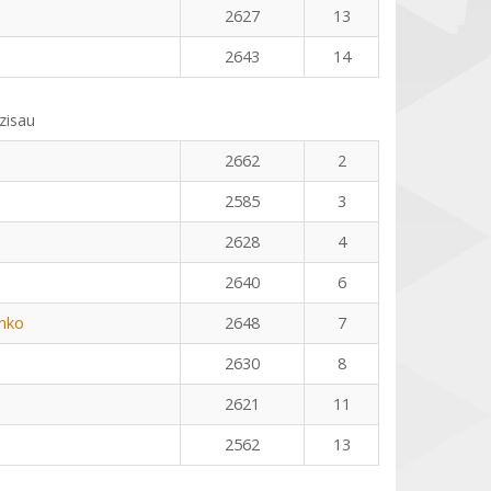
2627
13
2643
14
zisau
2662
2
2585
3
2628
4
2640
6
nko
2648
7
2630
8
2621
11
2562
13