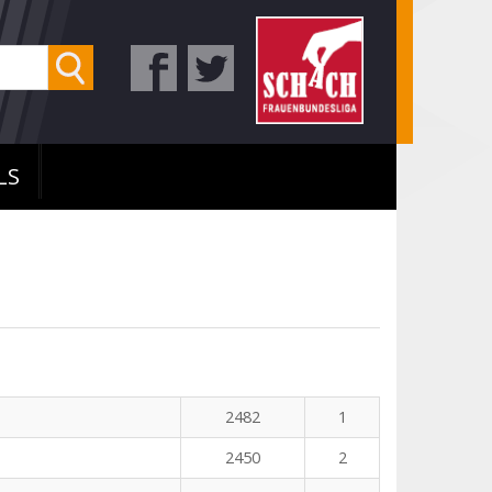
LS
2482
1
2450
2