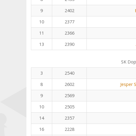
9
2402
10
2377
11
2366
13
2390
SK Dop
3
2540
8
2602
Jesper 
9
2569
10
2505
14
2357
16
2228