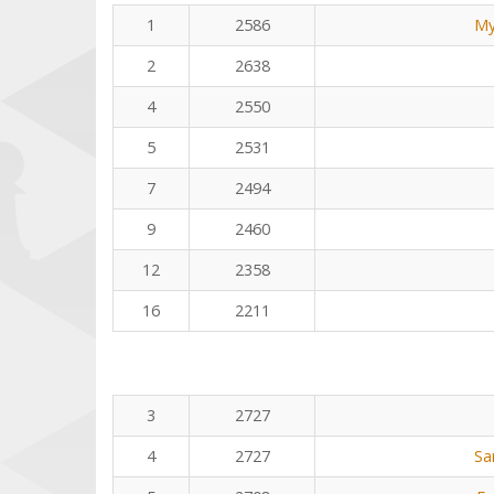
1
2586
My
2
2638
4
2550
5
2531
7
2494
9
2460
12
2358
16
2211
3
2727
4
2727
Sa