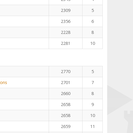
2309
5
2356
6
2228
8
2281
10
2770
5
Pons
2701
7
2660
8
2658
9
2658
10
2659
11