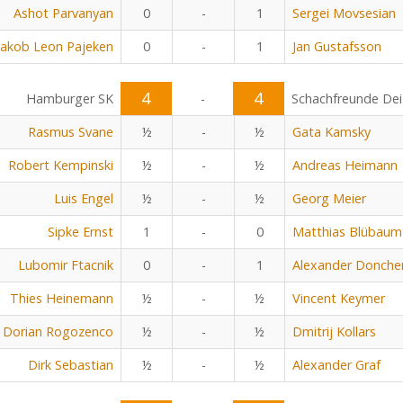
Ashot Parvanyan
0
-
1
Sergei Movsesian
Jakob Leon Pajeken
0
-
1
Jan Gustafsson
4
4
Hamburger SK
-
Schachfreunde Dei
Rasmus Svane
½
-
½
Gata Kamsky
Robert Kempinski
½
-
½
Andreas Heimann
Luis Engel
½
-
½
Georg Meier
Sipke Ernst
1
-
0
Matthias Blübaum
Lubomir Ftacnik
0
-
1
Alexander Donche
Thies Heinemann
½
-
½
Vincent Keymer
Dorian Rogozenco
½
-
½
Dmitrij Kollars
Dirk Sebastian
½
-
½
Alexander Graf