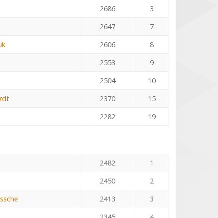
2686
3
2647
7
uk
2606
8
2553
9
2504
10
rdt
2370
15
2282
19
2482
1
2450
2
ssche
2413
3
2345
4