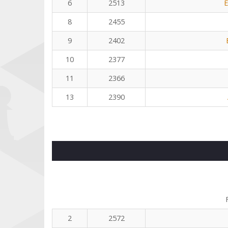
6
2513
E
8
2455
9
2402
10
2377
11
2366
13
2390
2
2572