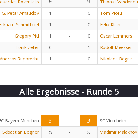
duardas Rozentalis
½
-
½
Thibaut Vandenbu
G. Petar Arnaudov
1
-
0
Tom Piceu
Eckhard Schmittdiel
1
-
0
Felix Klein
Gregory Pitl
1
-
0
Oscar Lemmers
Frank Zeller
0
-
1
Rudolf Meessen
Andreas Rupprecht
1
-
0
Nikolaos Begnis
Alle Ergebnisse - Runde 5
5
3
FC Bayern München
-
SC Viernheim
Sebastian Bogner
½
-
½
Vladimir Malakhov