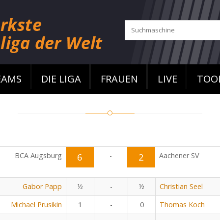
EAMS
DIE LIGA
FRAUEN
LIVE
TOO
BCA Augsburg
6
-
2
Aachener SV
Gabor Papp
½
-
½
Christian Seel
Michael Prusikin
1
-
0
Thomas Koch