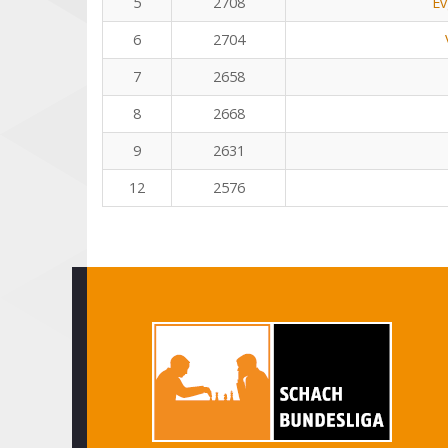
5
2708
Ev
6
2704
7
2658
8
2668
9
2631
12
2576