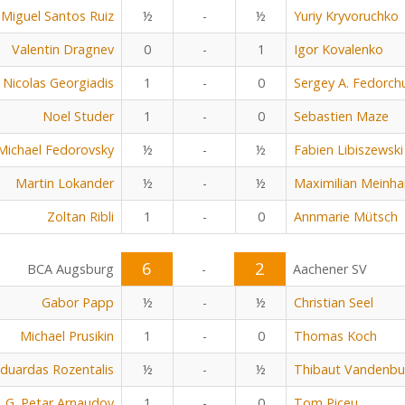
Miguel Santos Ruiz
½
-
½
Yuriy Kryvoruchko
Valentin Dragnev
0
-
1
Igor Kovalenko
Nicolas Georgiadis
1
-
0
Sergey A. Fedorch
Noel Studer
1
-
0
Sebastien Maze
Michael Fedorovsky
½
-
½
Fabien Libiszewski
Martin Lokander
½
-
½
Maximilian Meinha
Zoltan Ribli
1
-
0
Annmarie Mütsch
6
2
BCA Augsburg
-
Aachener SV
Gabor Papp
½
-
½
Christian Seel
Michael Prusikin
1
-
0
Thomas Koch
duardas Rozentalis
½
-
½
Thibaut Vandenbu
G. Petar Arnaudov
1
-
0
Tom Piceu