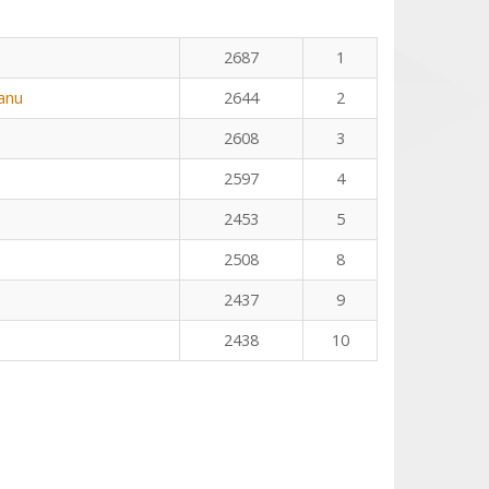
2687
1
eanu
2644
2
2608
3
2597
4
2453
5
2508
8
2437
9
2438
10