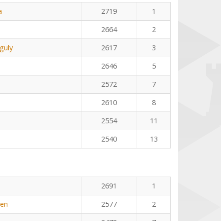
a
2719
1
2664
2
guly
2617
3
2646
5
2572
7
2610
8
2554
11
2540
13
2691
1
yen
2577
2