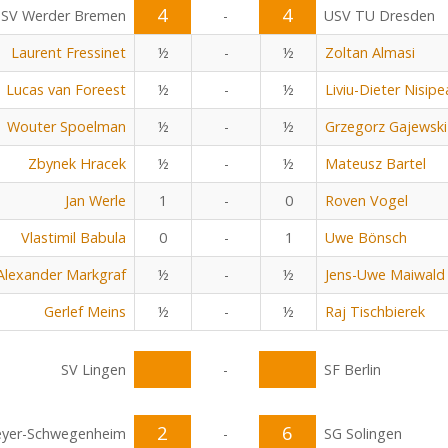
4
4
SV Werder Bremen
-
USV TU Dresden
Laurent Fressinet
½
-
½
Zoltan Almasi
Lucas van Foreest
½
-
½
Liviu-Dieter Nisip
Wouter Spoelman
½
-
½
Grzegorz Gajewski
Zbynek Hracek
½
-
½
Mateusz Bartel
Jan Werle
1
-
0
Roven Vogel
Vlastimil Babula
0
-
1
Uwe Bönsch
Alexander Markgraf
½
-
½
Jens-Uwe Maiwald
Gerlef Meins
½
-
½
Raj Tischbierek
SV Lingen
-
SF Berlin
2
6
eyer-Schwegenheim
-
SG Solingen