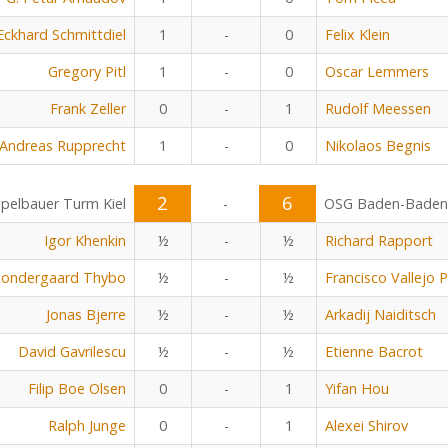
Eckhard Schmittdiel
1
-
0
Felix Klein
Gregory Pitl
1
-
0
Oscar Lemmers
Frank Zeller
0
-
1
Rudolf Meessen
Andreas Rupprecht
1
-
0
Nikolaos Begnis
2
6
pelbauer Turm Kiel
-
OSG Baden-Baden
Igor Khenkin
½
-
½
Richard Rapport
Sondergaard Thybo
½
-
½
Francisco Vallejo 
Jonas Bjerre
½
-
½
Arkadij Naiditsch
David Gavrilescu
½
-
½
Etienne Bacrot
Filip Boe Olsen
0
-
1
Yifan Hou
Ralph Junge
0
-
1
Alexei Shirov