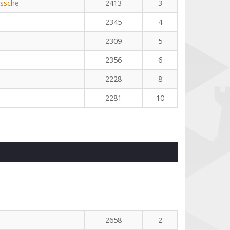
ssche
2413
3
2345
4
2309
5
2356
6
2228
8
2281
10
2658
2