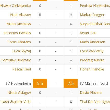
khaylo Oleksiyenko
0
-
1
Pentala Harikrishn
Nijat Abasov
½
-
½
Markus Ragger
Nikita Meskovs
1
-
0
Surya Shekhar Gan
Antonios Pavlidis
0
-
1
Aryan Tari
Toms Kantans
0
-
1
Mads Andersen
Luca Shytaj
0
-
1
Loek Van Wely
Tomislav Bodrozic
½
-
½
Predrag Nikolic
Pascal Flierl
0
-
1
Florian Handke
5.5
2.5
SV Hockenheim
-
SV Mülheim Nord
Nikita Vitiugov
0
-
1
David Navara
ntosh Gujrathi Vidit
1
-
0
Thai Dai Van Ngu